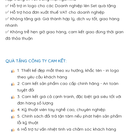
✅ Hỗ trợ in logo cho các Doanh nghiệp lên Set quà tặng
✅ Hỗ trợ hóa đơn xuất thuế VAT cho doanh nghiệp
✅ Không tăng giá. Giá thành hợp lý, dịch vụ tốt, giao hàng
nhanh.
✅ Không trễ hẹn giờ giao hàng, cam kết giao đúng thời gian
đã thỏa thuận
QUÀ TẶNG CÔNG TY CAM KẾT:
1. Thiết kế đẹp mắt theo xu hướng, khắc tên - in logo
theo yêu cầu khách hàng
2. Cam kết sản phẩm cao cấp chính hãng - An toàn
tuyệt đối
3. Cam kết giá cả cạnh tranh, đặc biệt giá siêu tốt với
đơn hàng số lượng
4. Kỹ thuật viên tay nghề cao, chuyên nghiệp.
5. Chính sách đổi trả tận tâm nếu phát hiện sản phẩm
lỗi kỹ thuật
6. Hỗ trợ tư vấn nhiệt tình và chăm sóc khách hàng