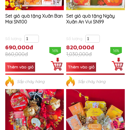
Set giỏ quà tặng Xuân Ban
Set giỏ quà tặng Ngày
Mai SN100
Xuân An Vui SN99
Số lượng
Số lượng
690,000đ
820,000đ
16%
16%
860,000đ
1,030,000đ
Sắp cháy hàng
Sắp cháy hàng