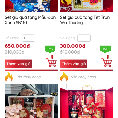
Set giỏ quà tặng Mẫu Đơn
Set giỏ quà tặng Tết Trọn
Xanh SN110
Yêu Thương...
Số lượng
Số lượng
650,000đ
380,000đ
16%
16%
810,000đ
510,000đ
Sắp cháy hàng
Sắp cháy hàng