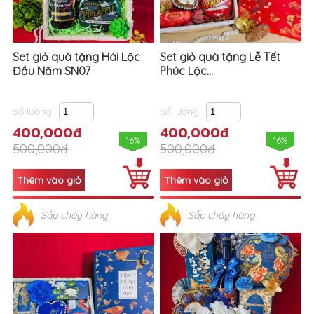
Set giỏ quà tặng Hái Lộc
Set giỏ quà tặng Lễ Tết
Đầu Năm SN07
Phúc Lộc...
Số lượng
Số lượng
400,000đ
400,000đ
16%
16%
500,000đ
500,000đ
Sắp cháy hàng
Sắp cháy hàng