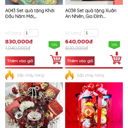
A043 Set quà tặng Khởi
A038 Set quà tặng Xuân
Đầu Năm Mới,...
An Nhiên, Gia Đình...
Số lượng
Số lượng
830,000đ
640,000đ
16%
16%
1,040,000đ
800,000đ
Sắp cháy hàng
Sắp cháy hàng