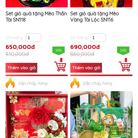
Set giỏ quà tặng Mèo Thần
Set giỏ quà tặng Mèo
Tài SN118
Vàng Tài Lộc SN116
Số lượng
Số lượng
650,000đ
690,000đ
16%
16%
810,000đ
860,000đ
Sắp cháy hàng
Sắp cháy hàng