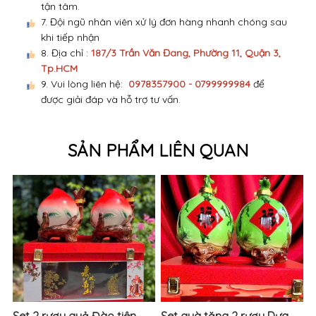
tận tâm.
7. Đội ngũ nhân viên xử lý đơn hàng nhanh chóng sau
khi tiếp nhận
8. Địa chỉ :
187/3 Trần Văn Đang, Phường 11, Quận 3,
Tp.HCM
9. Vui lòng liên hệ:
0978357900 - 0799999984
để
được giải đáp và hỗ trợ tư vấn.
SẢN PHẨM LIÊN QUAN