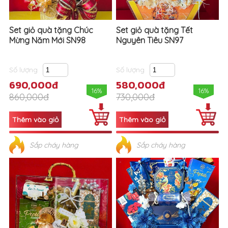
Set giỏ quà tặng Chúc
Set giỏ quà tặng Tết
Mừng Năm Mới SN98
Nguyên Tiêu SN97
Số lượng
Số lượng
690,000đ
580,000đ
16%
16%
860,000đ
730,000đ
Sắp cháy hàng
Sắp cháy hàng