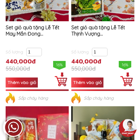
Set giỏ quà tặng Lễ Tết
Set giỏ quà tặng Lễ Tết
May Mắn Đong...
Thịnh Vượng...
Số lượng
Số lượng
440,000đ
440,000đ
16%
16%
550,000đ
550,000đ
Sắp cháy hàng
Sắp cháy hàng