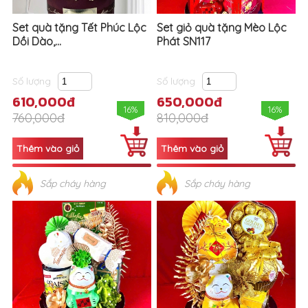
Set quà tặng Tết Phúc Lộc
Set giỏ quà tặng Mèo Lộc
Dồi Dào,...
Phát SN117
Số lượng
Số lượng
610,000đ
650,000đ
16%
16%
760,000đ
810,000đ
Sắp cháy hàng
Sắp cháy hàng