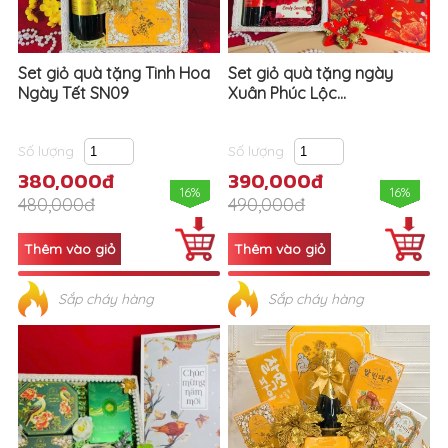
Set giỏ quà tặng Tinh Hoa
Set giỏ quà tặng ngày
Ngày Tết SN09
Xuân Phúc Lộc...
Số lượng
Số lượng
380,000đ
390,000đ
16%
16%
480,000đ
490,000đ
Sắp cháy hàng
Sắp cháy hàng