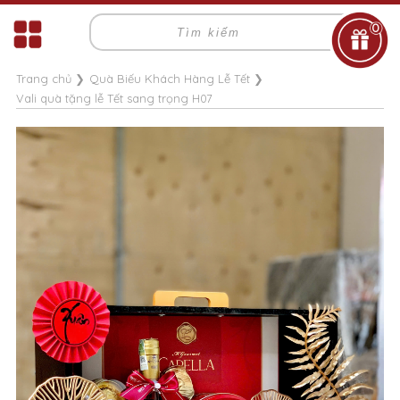
0
Trang chủ
❯
Quà Biếu Khách Hàng Lễ Tết
❯
Vali quà tặng lễ Tết sang trọng H07