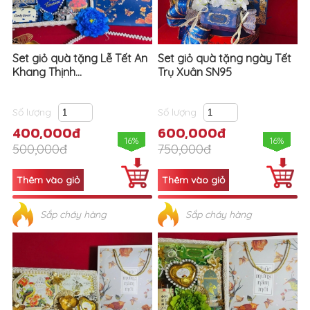
Set giỏ quà tặng Lễ Tết An
Set giỏ quà tặng ngày Tết
Khang Thịnh...
Trụ Xuân SN95
Số lượng
Số lượng
400,000đ
600,000đ
16%
16%
500,000đ
750,000đ
Sắp cháy hàng
Sắp cháy hàng