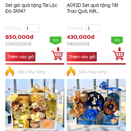
Set giỏ quà tặng Tài Lộc
A092D Set quà tặng Tết
Đỏ SN147
Trao Quà, Kết...
Số lượng
Số lượng
850,000đ
430,000đ
16%
16%
1,060,000đ
540,000đ
Sắp cháy hàng
Sắp cháy hàng