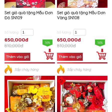
Set giỏ quà tặng Mẫu Đơn
Set giỏ quà tặng Mẫu Đơn
Đỏ SN109
Vàng SN108
Số lượng
Số lượng
650,000đ
650,000đ
16%
16%
810,000đ
810,000đ
Sắp cháy hàng
Sắp cháy hàng