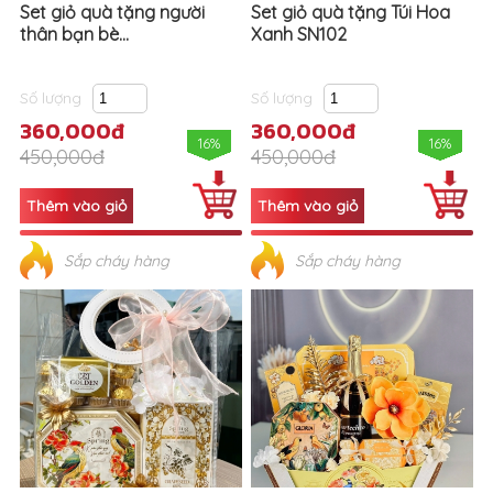
Set giỏ quà tặng người
Set giỏ quà tặng Túi Hoa
thân bạn bè...
Xanh SN102
Số lượng
Số lượng
360,000đ
360,000đ
16%
16%
450,000đ
450,000đ
Sắp cháy hàng
Sắp cháy hàng