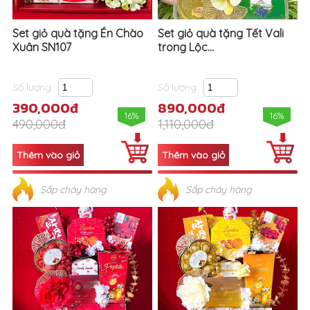
Set giỏ quà tặng Én Chào
Set giỏ quà tặng Tết Vali
Xuân SN107
trong Lộc...
Số lượng
Số lượng
390,000đ
890,000đ
16%
16%
490,000đ
1,110,000đ
Sắp cháy hàng
Sắp cháy hàng