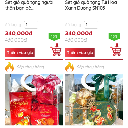
Set giỏ quà tặng người
Set giỏ quà tặng Túi Hoa
thân bạn bè...
Xanh Dương SN103
Số lượng
Số lượng
340,000đ
340,000đ
16%
16%
430,000đ
430,000đ
Sắp cháy hàng
Sắp cháy hàng