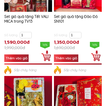
Set giỏ quà tặng Tết VALI
Set giỏ quà tặng Đào Đỏ
MICA trong TV13
SN101
Số lượng
Số lượng
1,590,000đ
1,350,000đ
16%
16%
1,990,000đ
1,690,000đ
Sắp cháy hàng
Sắp cháy hàng