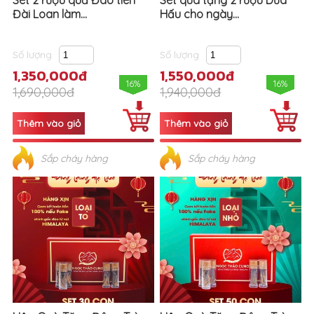
Set 2 rượu quả Đào tiên
Set quà tặng 2 rượu Dưa
Đài Loan làm...
Hấu cho ngày...
Số lượng
Số lượng
1,350,000đ
1,550,000đ
16%
16%
1,690,000đ
1,940,000đ
Sắp cháy hàng
Sắp cháy hàng