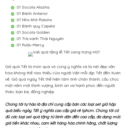
01 Socola Alissha
01 Bánh Antenor
01 Nho khô Raisins
01 Bánh quy Capela
01 Socola Golden
01 Trà xanh Thái Nguyên
01 Rượu Mercy
Giỏ quà Tết là món quà vô cùng ý nghĩa và là nét đẹp văn
hóa không thể nào thiếu của người Việt mỗi dịp Tết đến Xuân
về. Giỏ quà ngày Tết thể hiện tâm tình chân thành, cầu chúc
một năm mới thịnh vượng, bình an và hạnh phúc đến người
thân, bạn bè, đồng nghiệp.
Chúng tôi tự hào là địa chỉ cung cấp bán các loại set giỏ hộp
quà biếu ngày Tết ý nghĩa cao cấp giá rẻ tphcm. Chúng tôi có
đủ các loại set quà tặng từ bình dân đến cao cấp, đa dạng mức
giá tiền khác nhau, cam kết hàng hóa chính hãng, chất lượng