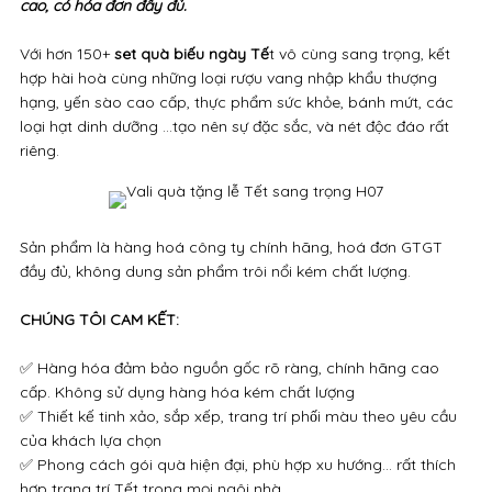
cao, có hóa đơn đầy đủ.
Với hơn 150+
set quà biếu ngày Tế
t vô cùng sang trọng, kết
hợp hài hoà cùng những loại rượu vang nhập khẩu thượng
hạng, yến sào cao cấp, thực phẩm sức khỏe, bánh mứt, các
loại hạt dinh dưỡng ...tạo nên sự đặc sắc, và nét độc đáo rất
riêng.
Sản phẩm là hàng hoá công ty chính hãng, hoá đơn GTGT
đầy đủ, không dung sản phẩm trôi nổi kém chất lượng.
CHÚNG TÔI CAM KẾT:
✅ Hàng hóa đảm bảo nguồn gốc rõ ràng, chính hãng cao
cấp. Không sử dụng hàng hóa kém chất lượng
✅ Thiết kế tinh xảo, sắp xếp, trang trí phối màu theo yêu cầu
của khách lựa chọn
✅ Phong cách gói quà hiện đại, phù hợp xu hướng… rất thích
hợp trang trí Tết trong mọi ngôi nhà