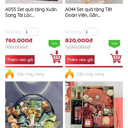
A055 Set quà tặng Xuân
A044 Set quà tặng Tết
Sang Tài Lộc...
Đoàn Viên, Gắn...
Số lượng
Số lượng
760,000đ
820,000đ
16%
16%
950,000đ
1,030,000đ
Sắp cháy hàng
Sắp cháy hàng