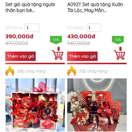
Set giỏ quà tặng người
A092Y Set quà tặng Xuân
thân bạn bè...
Tài Lộc, May Mắn...
Số lượng
Số lượng
390,000đ
430,000đ
16%
16%
490,000đ
540,000đ
Sắp cháy hàng
Sắp cháy hàng