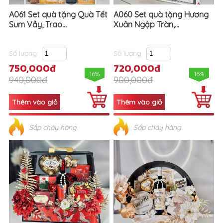
A061 Set quà tặng Quà Tết
A060 Set quà tặng Hương
Sum Vầy, Trao...
Xuân Ngập Tràn,...
Số lượng
Số lượng
750,000đ
720,000đ
16%
16%
940,000đ
900,000đ
Sắp cháy hàng
Sắp cháy hàng