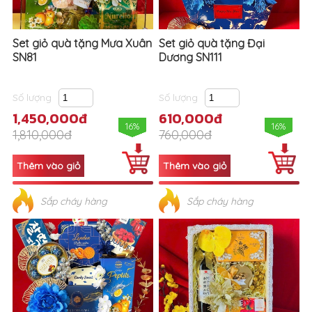
Set giỏ quà tặng Mưa Xuân
Set giỏ quà tặng Đại
SN81
Dương SN111
Số lượng
Số lượng
1,450,000đ
610,000đ
16%
16%
1,810,000đ
760,000đ
Sắp cháy hàng
Sắp cháy hàng