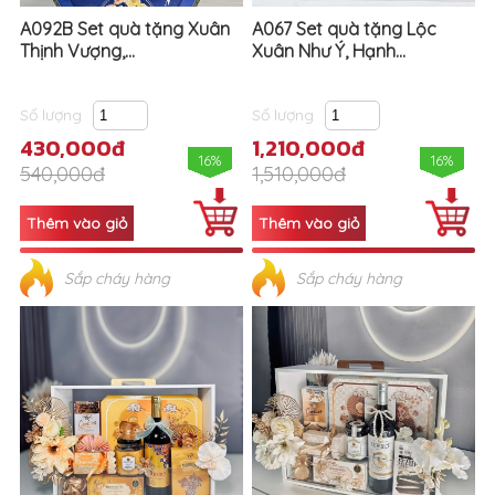
A092B Set quà tặng Xuân
A067 Set quà tặng Lộc
Thịnh Vượng,...
Xuân Như Ý, Hạnh...
Số lượng
Số lượng
430,000đ
1,210,000đ
16%
16%
540,000đ
1,510,000đ
Sắp cháy hàng
Sắp cháy hàng