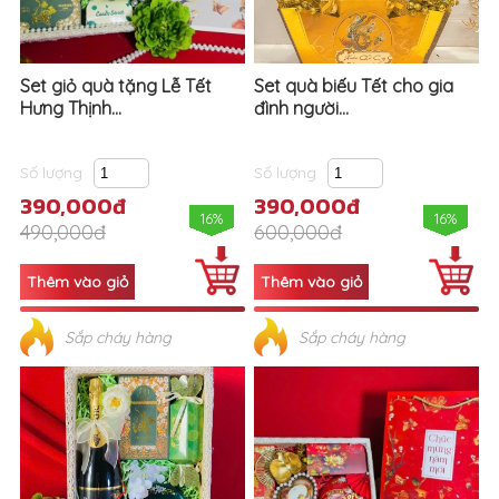
Set giỏ quà tặng Lễ Tết
Set quà biếu Tết cho gia
Hưng Thịnh...
đình người...
Số lượng
Số lượng
390,000đ
390,000đ
16%
16%
490,000đ
600,000đ
Sắp cháy hàng
Sắp cháy hàng