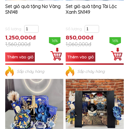
Set giỏ quà tặng Nơ Vàng
Set giỏ quà tặng Tài Lộc
SN148
Xanh SN149
Số lượng
Số lượng
1,250,000đ
850,000đ
16%
16%
1,560,000đ
1,060,000đ
Sắp cháy hàng
Sắp cháy hàng