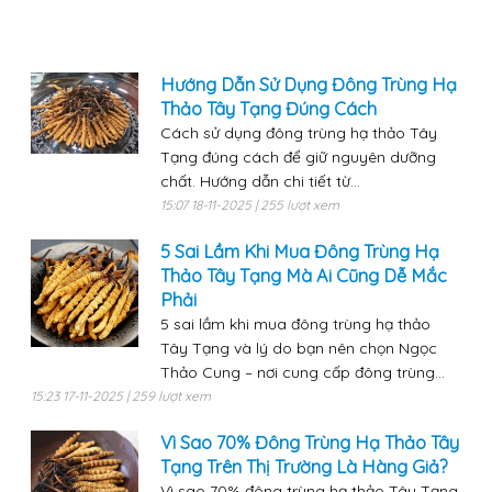
Hướng Dẫn Sử Dụng Đông Trùng Hạ
Thảo Tây Tạng Đúng Cách
Cách sử dụng đông trùng hạ thảo Tây
Tạng đúng cách để giữ nguyên dưỡng
chất. Hướng dẫn chi tiết từ...
15:07 18-11-2025 | 255 lượt xem
5 Sai Lầm Khi Mua Đông Trùng Hạ
Thảo Tây Tạng Mà Ai Cũng Dễ Mắc
Phải
5 sai lầm khi mua đông trùng hạ thảo
Tây Tạng và lý do bạn nên chọn Ngọc
Thảo Cung – nơi cung cấp đông trùng...
15:23 17-11-2025 | 259 lượt xem
Vì Sao 70% Đông Trùng Hạ Thảo Tây
Tạng Trên Thị Trường Là Hàng Giả?
Vì sao 70% đông trùng hạ thảo Tây Tạng