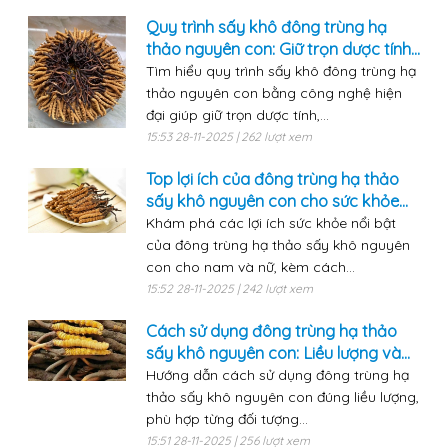
Quy trình sấy khô đông trùng hạ
thảo nguyên con: Giữ trọn dược tính...
Tìm hiểu quy trình sấy khô đông trùng hạ
thảo nguyên con bằng công nghệ hiện
đại giúp giữ trọn dược tính,...
15:53 28-11-2025 | 262 lượt xem
Top lợi ích của đông trùng hạ thảo
sấy khô nguyên con cho sức khỏe...
Khám phá các lợi ích sức khỏe nổi bật
của đông trùng hạ thảo sấy khô nguyên
con cho nam và nữ, kèm cách...
15:52 28-11-2025 | 242 lượt xem
Cách sử dụng đông trùng hạ thảo
sấy khô nguyên con: Liều lượng và...
Hướng dẫn cách sử dụng đông trùng hạ
thảo sấy khô nguyên con đúng liều lượng,
phù hợp từng đối tượng...
15:51 28-11-2025 | 256 lượt xem