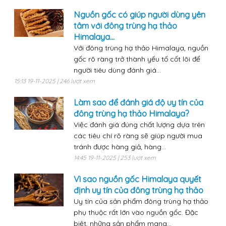
Nguồn gốc có giúp người dùng yên
tâm với đông trùng hạ thảo
Himalaya...
Với đông trùng hạ thảo Himalaya, nguồn
gốc rõ ràng trở thành yếu tố cốt lõi để
người tiêu dùng đánh giá...
15:13 19-11-2025 | 246 lượt xem
Làm sao để đánh giá độ uy tín của
đông trùng hạ thảo Himalaya?
Việc đánh giá đúng chất lượng dựa trên
các tiêu chí rõ ràng sẽ giúp người mua
tránh được hàng giả, hàng...
14:45 19-11-2025 | 253 lượt xem
Vì sao nguồn gốc Himalaya quyết
định uy tín của đông trùng hạ thảo
Uy tín của sản phẩm đông trùng hạ thảo
phụ thuộc rất lớn vào nguồn gốc. Đặc
biệt, những sản phẩm mang...