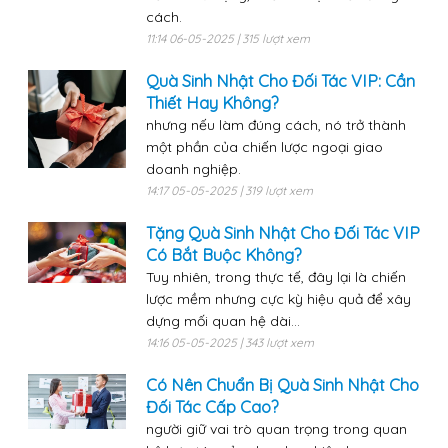
cách.
11:14 06-05-2025 | 315 lượt xem
Quà Sinh Nhật Cho Đối Tác VIP: Cần
Thiết Hay Không?
nhưng nếu làm đúng cách, nó trở thành
một phần của chiến lược ngoại giao
doanh nghiệp.
14:17 05-05-2025 | 319 lượt xem
Tặng Quà Sinh Nhật Cho Đối Tác VIP
Có Bắt Buộc Không?
Tuy nhiên, trong thực tế, đây lại là chiến
lược mềm nhưng cực kỳ hiệu quả để xây
dựng mối quan hệ dài...
14:16 05-05-2025 | 343 lượt xem
Có Nên Chuẩn Bị Quà Sinh Nhật Cho
Đối Tác Cấp Cao?
người giữ vai trò quan trọng trong quan