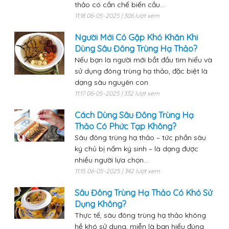
thảo có cần chế biến cầu...
11:18 06-05-2025 | 306 lượt xem
Người Mới Có Gặp Khó Khăn Khi
Dùng Sâu Đông Trùng Hạ Thảo?
Nếu bạn là người mới bắt đầu tìm hiểu và
sử dụng đông trùng hạ thảo, đặc biệt là
dạng sâu nguyên con
11:17 06-05-2025 | 332 lượt xem
Cách Dùng Sâu Đông Trùng Hạ
Thảo Có Phức Tạp Không?
Sâu đông trùng hạ thảo – tức phần sâu
ký chủ bị nấm ký sinh – là dạng được
nhiều người lựa chọn...
11:15 06-05-2025 | 342 lượt xem
Sâu Đông Trùng Hạ Thảo Có Khó Sử
Dụng Không?
Thực tế, sâu đông trùng hạ thảo không
hề khó sử dụng, miễn là bạn hiểu đúng