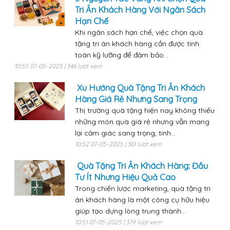
Tri Ân Khách Hàng Với Ngân Sách
Hạn Chế
Khi ngân sách hạn chế, việc chọn quà
tặng tri ân khách hàng cần được tính
toán kỹ lưỡng để đảm bảo...
10:55 07-05-2025 | 346 lượt xem
Xu Hướng Quà Tặng Tri Ân Khách
Hàng Giá Rẻ Nhưng Sang Trọng
Thị trường quà tặng hiện nay không thiếu
những món quà giá rẻ nhưng vẫn mang
lại cảm giác sang trọng, tinh...
10:52 07-05-2025 | 361 lượt xem
Quà Tặng Tri Ân Khách Hàng: Đầu
Tư Ít Nhưng Hiệu Quả Cao
Trong chiến lược marketing, quà tặng tri
ân khách hàng là một công cụ hữu hiệu
giúp tạo dựng lòng trung thành...
10:51 07-05-2025 | 379 lượt xem