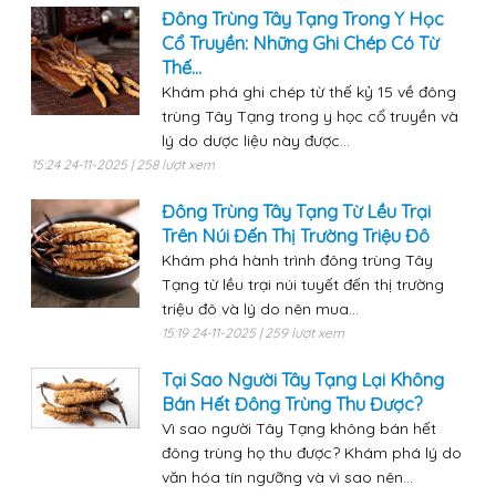
Đông Trùng Tây Tạng Trong Y Học
Cổ Truyền: Những Ghi Chép Có Từ
Thế...
Khám phá ghi chép từ thế kỷ 15 về đông
trùng Tây Tạng trong y học cổ truyền và
lý do dược liệu này được...
15:24 24-11-2025 | 258 lượt xem
Đông Trùng Tây Tạng Từ Lều Trại
Trên Núi Đến Thị Trường Triệu Đô
Khám phá hành trình đông trùng Tây
Tạng từ lều trại núi tuyết đến thị trường
triệu đô và lý do nên mua...
15:19 24-11-2025 | 259 lượt xem
Tại Sao Người Tây Tạng Lại Không
Bán Hết Đông Trùng Thu Được?
Vì sao người Tây Tạng không bán hết
đông trùng họ thu được? Khám phá lý do
văn hóa tín ngưỡng và vì sao nên...