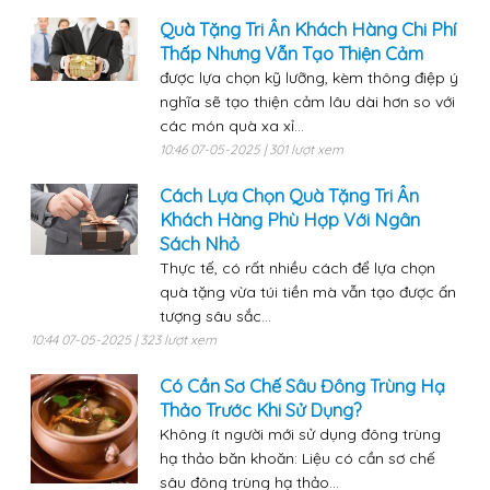
Quà Tặng Tri Ân Khách Hàng Chi Phí
Thấp Nhưng Vẫn Tạo Thiện Cảm
được lựa chọn kỹ lưỡng, kèm thông điệp ý
nghĩa sẽ tạo thiện cảm lâu dài hơn so với
các món quà xa xỉ...
10:46 07-05-2025 | 301 lượt xem
Cách Lựa Chọn Quà Tặng Tri Ân
Khách Hàng Phù Hợp Với Ngân
Sách Nhỏ
Thực tế, có rất nhiều cách để lựa chọn
quà tặng vừa túi tiền mà vẫn tạo được ấn
tượng sâu sắc...
10:44 07-05-2025 | 323 lượt xem
Có Cần Sơ Chế Sâu Đông Trùng Hạ
Thảo Trước Khi Sử Dụng?
Không ít người mới sử dụng đông trùng
hạ thảo băn khoăn: Liệu có cần sơ chế
sâu đông trùng hạ thảo...