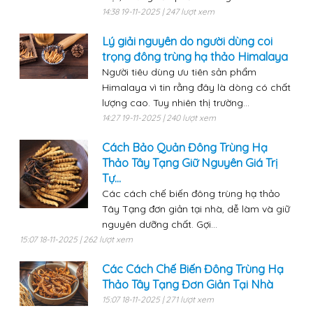
14:38 19-11-2025 | 247 lượt xem
Lý giải nguyên do người dùng coi
trọng đông trùng hạ thảo Himalaya
Người tiêu dùng ưu tiên sản phẩm
Himalaya vì tin rằng đây là dòng có chất
lượng cao. Tuy nhiên thị trường...
14:27 19-11-2025 | 240 lượt xem
Cách Bảo Quản Đông Trùng Hạ
Thảo Tây Tạng Giữ Nguyên Giá Trị
Tự...
Các cách chế biến đông trùng hạ thảo
Tây Tạng đơn giản tại nhà, dễ làm và giữ
nguyên dưỡng chất. Gợi...
15:07 18-11-2025 | 262 lượt xem
Các Cách Chế Biến Đông Trùng Hạ
Thảo Tây Tạng Đơn Giản Tại Nhà
15:07 18-11-2025 | 271 lượt xem