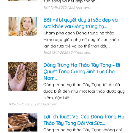
sức sống và nét đẹp thanh...
16:11 13-11-2025 | 253 lượt xem
Bật mí bí quyết duy trì sắc đẹp và
sức khỏe với Đông trùng hạ...
Khám phá cách Đông trùng hạ thảo
Himalaya giúp phụ nữ duy trì sức khỏe,
làn da tươi trẻ và cơ thể tràn đầy...
16:06 13-11-2025 | 247 lượt xem
Đông Trùng Hạ Thảo Tây Tạng – Bí
Quyết Tăng Cường Sinh Lực Cho
Nam...
Đông trùng hạ thảo Tây Tạng từ lâu đã
được biết đến như một loại thảo dược quý
hiếm, đặc biệt...
11:16 07-05-2025 | 433 lượt xem
Lợi Ích Tuyệt Vời Của Đông Trùng Hạ
Thảo Tây Tạng Đối Với Sức...
Đông trùng hạ thảo Tây Tạng không chỉ