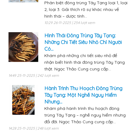
Phân biệt đông trùng Tây Tạng loại 1, loại
2, loại 3. Giải thích rõ sự khác nhau về
hình thái – dược tính...
10:29 26-11-2025 | 254 lượt xem
Hình Thái Đông Trùng Tây Tạng:
Những Chi Tiết Siêu Nhỏ Chỉ Người
Có...
Khám phá những chi tiết siêu nhỏ để
nhận biết hình thái đông trùng Tây Tạng
thật. Ngọc Thảo Cung cung cấp...
14:49 25-11-2025 | 242 lượt xem
Hành Trình Thu Hoạch Đông Trùng
Tây Tạng: Một Nghề Nguy Hiểm
Nhưng...
Khám phá hành trình thu hoạch đông
trùng Tây Tạng – nghề nguy hiểm nhưng
đổi đời. Ngọc Thảo Cung cung cấp...
14:28 25-11-2025 | 248 lượt xem