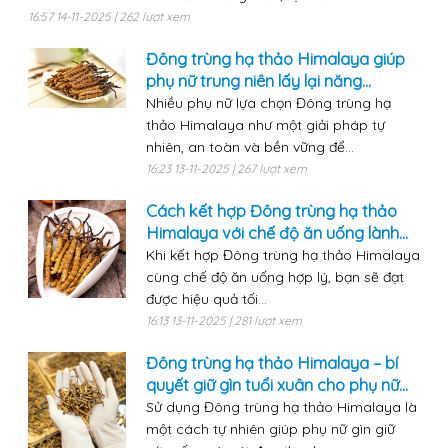
16:57 14-11-2025 | 262 lượt xem
Đông trùng hạ thảo Himalaya giúp
phụ nữ trung niên lấy lại năng...
Nhiều phụ nữ lựa chọn Đông trùng hạ
thảo Himalaya như một giải pháp tự
nhiên, an toàn và bền vững để...
16:23 13-11-2025 | 267 lượt xem
Cách kết hợp Đông trùng hạ thảo
Himalaya với chế độ ăn uống lành...
Khi kết hợp Đông trùng hạ thảo Himalaya
cùng chế độ ăn uống hợp lý, bạn sẽ đạt
được hiệu quả tối...
16:13 13-11-2025 | 281 lượt xem
Đông trùng hạ thảo Himalaya – bí
quyết giữ gìn tuổi xuân cho phụ nữ...
Sử dụng Đông trùng hạ thảo Himalaya là
một cách tự nhiên giúp phụ nữ gìn giữ