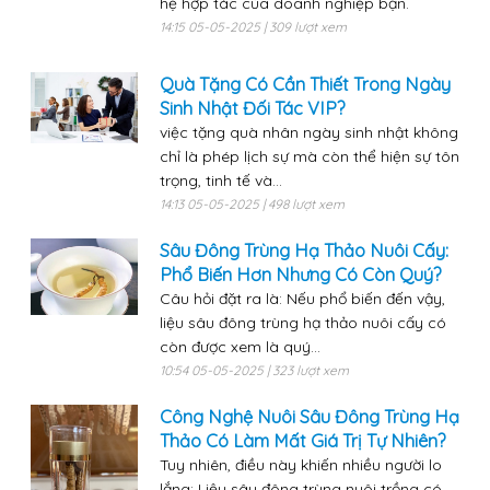
hệ hợp tác của doanh nghiệp bạn.
14:15 05-05-2025 | 309 lượt xem
Quà Tặng Có Cần Thiết Trong Ngày
Sinh Nhật Đối Tác VIP?
việc tặng quà nhân ngày sinh nhật không
chỉ là phép lịch sự mà còn thể hiện sự tôn
trọng, tinh tế và...
14:13 05-05-2025 | 498 lượt xem
Sâu Đông Trùng Hạ Thảo Nuôi Cấy:
Phổ Biến Hơn Nhưng Có Còn Quý?
Câu hỏi đặt ra là: Nếu phổ biến đến vậy,
liệu sâu đông trùng hạ thảo nuôi cấy có
còn được xem là quý...
10:54 05-05-2025 | 323 lượt xem
Công Nghệ Nuôi Sâu Đông Trùng Hạ
Thảo Có Làm Mất Giá Trị Tự Nhiên?
Tuy nhiên, điều này khiến nhiều người lo
lắng: Liệu sâu đông trùng nuôi trồng có