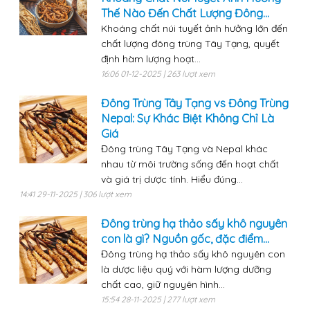
Thế Nào Đến Chất Lượng Đông...
Khoáng chất núi tuyết ảnh hưởng lớn đến
chất lượng đông trùng Tây Tạng, quyết
định hàm lượng hoạt...
16:06 01-12-2025 | 263 lượt xem
Đông Trùng Tây Tạng vs Đông Trùng
Nepal: Sự Khác Biệt Không Chỉ Là
Giá
Đông trùng Tây Tạng và Nepal khác
nhau từ môi trường sống đến hoạt chất
và giá trị dược tính. Hiểu đúng...
14:41 29-11-2025 | 306 lượt xem
Đông trùng hạ thảo sấy khô nguyên
con là gì? Nguồn gốc, đặc điểm...
Đông trùng hạ thảo sấy khô nguyên con
là dược liệu quý với hàm lượng dưỡng
chất cao, giữ nguyên hình...
15:54 28-11-2025 | 277 lượt xem