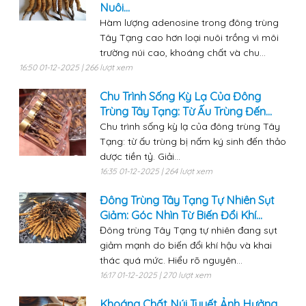
Nuôi...
Hàm lượng adenosine trong đông trùng
Tây Tạng cao hơn loại nuôi trồng vì môi
trường núi cao, khoáng chất và chu...
16:50 01-12-2025 | 266 lượt xem
Chu Trình Sống Kỳ Lạ Của Đông
Trùng Tây Tạng: Từ Ấu Trùng Đến...
Chu trình sống kỳ lạ của đông trùng Tây
Tạng: từ ấu trùng bị nấm ký sinh đến thảo
dược tiền tỷ. Giải...
16:35 01-12-2025 | 264 lượt xem
Đông Trùng Tây Tạng Tự Nhiên Sụt
Giảm: Góc Nhìn Từ Biến Đổi Khí...
Đông trùng Tây Tạng tự nhiên đang sụt
giảm mạnh do biến đổi khí hậu và khai
thác quá mức. Hiểu rõ nguyên...
16:17 01-12-2025 | 270 lượt xem
Khoáng Chất Núi Tuyết Ảnh Hưởng