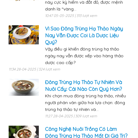
này cực kỳ hiếm và đắt đỏ, được mệnh
danh là “vàng...
10:47 05-05-2025 | 313 lượt xem
Vì Sao Đông Trùng Hạ Thảo Ngày
Nay Vẫn Được Coi Là Dược Liệu
Quý?
Vậy điều gì khiến đông trùng hạ thảo
ngày nay vẫn được xếp vào hàng thảo
dược cao cấp?
11:34 28-04-2025 | 324 lượt xem
Đông Trùng Hạ Thảo Tự Nhiên Và
Nuôi Cấy: Cái Nào Còn Quý Hơn?
Khi chọn mua đông trùng hạ thảo, nhiều
người phân vân giữa hai lựa chọn: đông
trùng hạ thảo tự nhiên và...
11:27 28-04-2025 | 309 lượt xem
Công Nghệ Nuôi Trồng Có Làm
Đông Trùng Hạ Thảo Mất Đi Giá Trị?