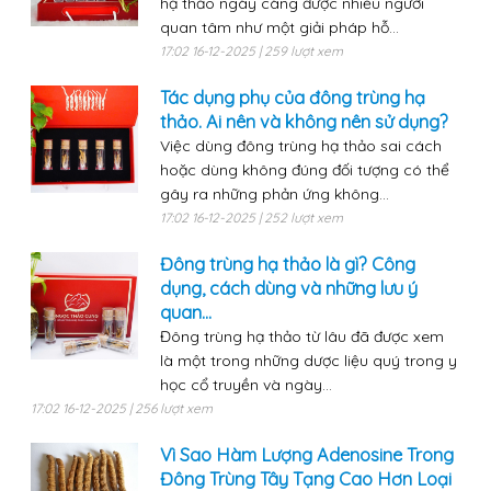
hạ thảo ngày càng được nhiều người
quan tâm như một giải pháp hỗ...
17:02 16-12-2025 | 259 lượt xem
Tác dụng phụ của đông trùng hạ
thảo. Ai nên và không nên sử dụng?
Việc dùng đông trùng hạ thảo sai cách
hoặc dùng không đúng đối tượng có thể
gây ra những phản ứng không...
17:02 16-12-2025 | 252 lượt xem
Đông trùng hạ thảo là gì? Công
dụng, cách dùng và những lưu ý
quan...
Đông trùng hạ thảo từ lâu đã được xem
là một trong những dược liệu quý trong y
học cổ truyền và ngày...
17:02 16-12-2025 | 256 lượt xem
Vì Sao Hàm Lượng Adenosine Trong
Đông Trùng Tây Tạng Cao Hơn Loại