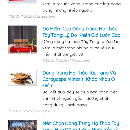
xem là “chuẩn vàng” trong các loại đông
trùng, nhưng nhiều người...
17:10 21-11-2025 | 262 lượt xem
Độ Hiếm Của Đông Trùng Hạ Thảo
Tây Tạng: Lý Do Khiến Giá Luôn Cao
Đông trùng hạ thảo Tây Tạng từ lâu được
xem là một trong những dược liệu quý
hiếm nhất thế giới, với...
17:00 21-11-2025 | 258 lượt xem
Đông Trùng Hạ Thảo Tây Tạng Và
Cordyceps Militaris: Khác Nhau Ở
Điểm...
Bài viết dưới đây sẽ giúp bạn phân biệt
chi tiết về nguồn gốc – dưỡng chất –
công dụng – hình dáng...
16:31 19-11-2025 | 265 lượt xem
Nên Chọn Đông Trùng Hạ Thảo Tây
Tạng Hay Đông Trùng Nuôi Trồng?