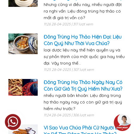
Nhưng cũng vì điều này, nhiều người đặt
ra nghi vấn: Liệu đông trùng hạ thảo có
mất đi giá trị vốn có?
11:26 28-04-2025 | 317 lượt xem
Đông Trùng Hạ Thảo Hiện Đại: Liệu
Còn Quý Như Thời Vua Chúa?
loại dược liệu này thể hiện quyền uy và
sự phồn thịnh của một quốc gia hay triều
đại. Vậy trong thế...
11:25 28-04-2025 | 307 lượt xem
Đông Trùng Hạ Thảo Ngày Nay Có
Còn Giữ Giá Trị Quý Hiếm Như Xưa?
nhiều người băn khoăn: Liệu đông trùng
hạ thảo ngày nay có còn giữ giá trị quý
hiếm như trước?
11:24 28-04-2025 | 306 lượt xem
Vì Sao Vua Chúa Phải Cử Người Đi