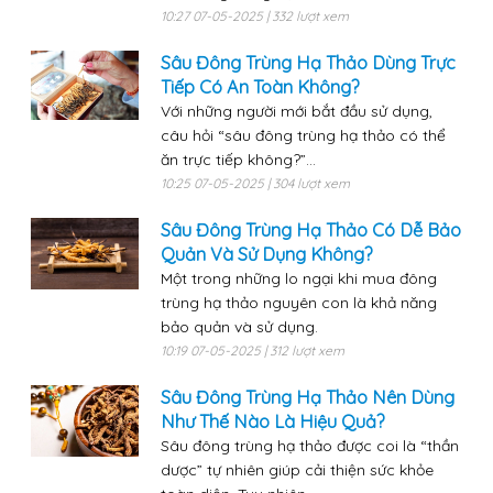
10:27 07-05-2025 | 332 lượt xem
Sâu Đông Trùng Hạ Thảo Dùng Trực
Tiếp Có An Toàn Không?
Với những người mới bắt đầu sử dụng,
câu hỏi “sâu đông trùng hạ thảo có thể
ăn trực tiếp không?”...
10:25 07-05-2025 | 304 lượt xem
Sâu Đông Trùng Hạ Thảo Có Dễ Bảo
Quản Và Sử Dụng Không?
Một trong những lo ngại khi mua đông
trùng hạ thảo nguyên con là khả năng
bảo quản và sử dụng.
10:19 07-05-2025 | 312 lượt xem
Sâu Đông Trùng Hạ Thảo Nên Dùng
Như Thế Nào Là Hiệu Quả?
Sâu đông trùng hạ thảo được coi là “thần
dược” tự nhiên giúp cải thiện sức khỏe