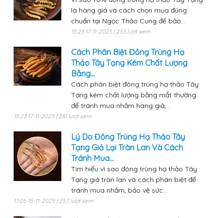
là hàng giả và cách chọn mua đúng
chuẩn tại Ngọc Thảo Cung để bảo...
15:23 17-11-2025 | 253 lượt xem
Cách Phân Biệt Đông Trùng Hạ
Thảo Tây Tạng Kém Chất Lượng
Bằng...
Cách phân biệt đông trùng hạ thảo Tây
Tạng kém chất lượng bằng mắt thường
để tránh mua nhầm hàng giả,...
15:23 17-11-2025 | 281 lượt xem
Lý Do Đông Trùng Hạ Thảo Tây
Tạng Giả Lại Tràn Lan Và Cách
Tránh Mua...
Tìm hiểu vì sao đông trùng hạ thảo Tây
Tạng giả tràn lan và cách phân biệt để
tránh mua nhầm, bảo vệ sức...
17:05 15-11-2025 | 257 lượt xem