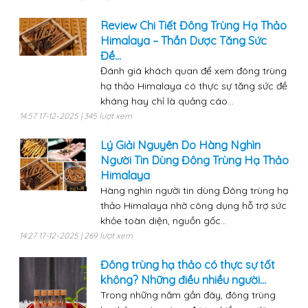
Review Chi Tiết Đông Trùng Hạ Thảo
Himalaya – Thần Dược Tăng Sức
Đề...
Đánh giá khách quan để xem đông trùng
hạ thảo Himalaya có thực sự tăng sức đề
kháng hay chỉ là quảng cáo...
14:57 17-12-2025 | 345 lượt xem
Lý Giải Nguyên Do Hàng Nghìn
Người Tin Dùng Đông Trùng Hạ Thảo
Himalaya
Hàng nghìn người tin dùng Đông trùng hạ
thảo Himalaya nhờ công dụng hỗ trợ sức
khỏe toàn diện, nguồn gốc...
14:27 17-12-2025 | 269 lượt xem
Đông trùng hạ thảo có thực sự tốt
không? Những điều nhiều người...
Trong những năm gần đây, đông trùng