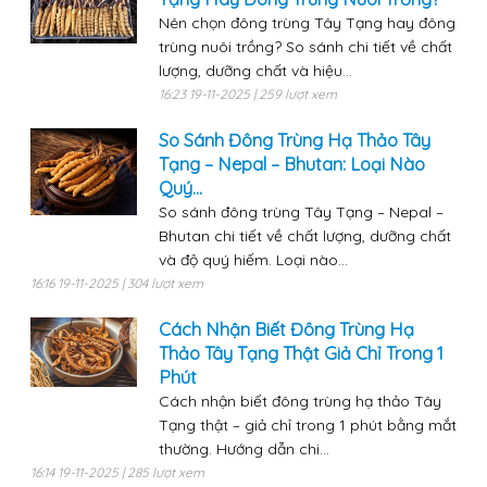
Nên chọn đông trùng Tây Tạng hay đông
trùng nuôi trồng? So sánh chi tiết về chất
lượng, dưỡng chất và hiệu...
16:23 19-11-2025 | 259 lượt xem
So Sánh Đông Trùng Hạ Thảo Tây
Tạng – Nepal – Bhutan: Loại Nào
Quý...
So sánh đông trùng Tây Tạng – Nepal –
Bhutan chi tiết về chất lượng, dưỡng chất
và độ quý hiếm. Loại nào...
16:16 19-11-2025 | 304 lượt xem
Cách Nhận Biết Đông Trùng Hạ
Thảo Tây Tạng Thật Giả Chỉ Trong 1
Phút
Cách nhận biết đông trùng hạ thảo Tây
Tạng thật – giả chỉ trong 1 phút bằng mắt
thường. Hướng dẫn chi...
16:14 19-11-2025 | 285 lượt xem