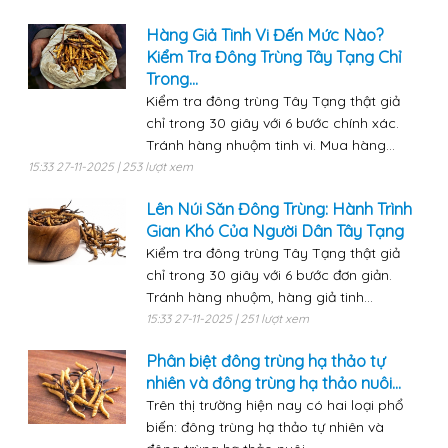
Hàng Giả Tinh Vi Đến Mức Nào?
Kiểm Tra Đông Trùng Tây Tạng Chỉ
Trong...
Kiểm tra đông trùng Tây Tạng thật giả
chỉ trong 30 giây với 6 bước chính xác.
Tránh hàng nhuộm tinh vi. Mua hàng...
15:33 27-11-2025 | 253 lượt xem
Lên Núi Săn Đông Trùng: Hành Trình
Gian Khó Của Người Dân Tây Tạng
Kiểm tra đông trùng Tây Tạng thật giả
chỉ trong 30 giây với 6 bước đơn giản.
Tránh hàng nhuộm, hàng giả tinh...
15:33 27-11-2025 | 251 lượt xem
Phân biệt đông trùng hạ thảo tự
nhiên và đông trùng hạ thảo nuôi...
Trên thị trường hiện nay có hai loại phổ
biến: đông trùng hạ thảo tự nhiên và