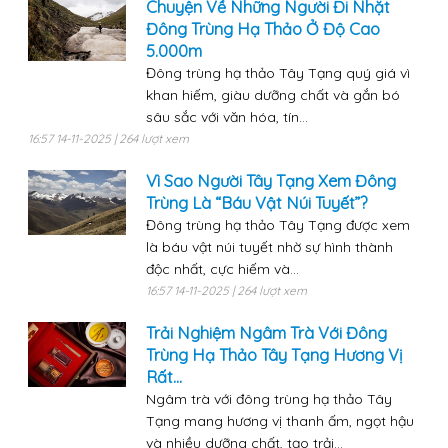
Chuyện Về Những Người Đi Nhặt
Đông Trùng Hạ Thảo Ở Độ Cao
5.000m
Đông trùng hạ thảo Tây Tạng quý giá vì
khan hiếm, giàu dưỡng chất và gắn bó
sâu sắc với văn hóa, tín...
16:57 14-11-2025 | 264 lượt xem
Vì Sao Người Tây Tạng Xem Đông
Trùng Là “Báu Vật Núi Tuyết”?
Đông trùng hạ thảo Tây Tạng được xem
là báu vật núi tuyết nhờ sự hình thành
độc nhất, cực hiếm và...
16:57 14-11-2025 | 264 lượt xem
Trải Nghiệm Ngâm Trà Với Đông
Trùng Hạ Thảo Tây Tạng Hương Vị
Rất...
Ngâm trà với đông trùng hạ thảo Tây
Tạng mang hương vị thanh ấm, ngọt hậu
và nhiều dưỡng chất, tạo trải...