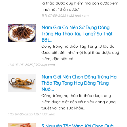
là thảo dược quý hiếm mà còn được xem
như một “thần dược”...
11:16 07-05-2025 | 422 lượt xem
Nam Giới Có Nên Sử Dụng Đông
Trùng Hạ Thảo Tây Tạng? Sự Thật
Bất...
Đông trùng hạ thảo Tây Tạng từ lâu đã
được biết đến như một loại thảo dược quý
hiếm, đặc biệt có...
11:16 07-05-2025 | 369 lượt xem
Nam Giới Nên Chọn Đông Trùng Hạ
Thảo Tây Tạng Hay Đông Trùng
Nuôi...
Đông trùng hạ thảo là thảo dược quý
hiếm được biết đến với nhiều công dụng
tuyệt vời cho sức khỏe...
11:15 07-05-2025 | 397 lượt xem
5 Nguyên Tắc Vàng Khi Chọn Quà