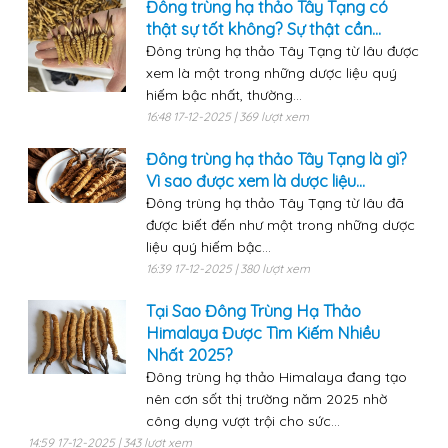
Đông trùng hạ thảo Tây Tạng có
thật sự tốt không? Sự thật cần...
Đông trùng hạ thảo Tây Tạng từ lâu được
xem là một trong những dược liệu quý
hiếm bậc nhất, thường...
16:48 17-12-2025 | 369 lượt xem
Đông trùng hạ thảo Tây Tạng là gì?
Vì sao được xem là dược liệu...
Đông trùng hạ thảo Tây Tạng từ lâu đã
được biết đến như một trong những dược
liệu quý hiếm bậc...
16:39 17-12-2025 | 380 lượt xem
Tại Sao Đông Trùng Hạ Thảo
Himalaya Được Tìm Kiếm Nhiều
Nhất 2025?
Đông trùng hạ thảo Himalaya đang tạo
nên cơn sốt thị trường năm 2025 nhờ
công dụng vượt trội cho sức...
14:59 17-12-2025 | 343 lượt xem