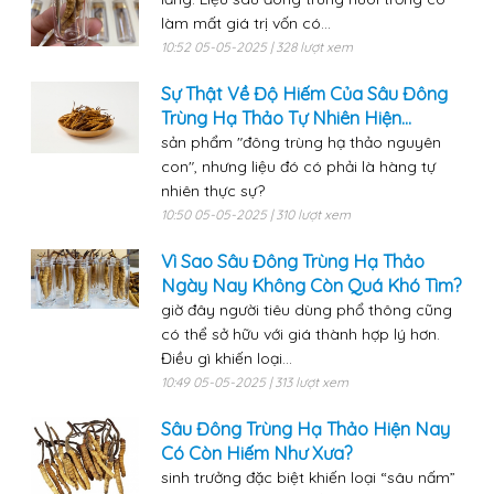
làm mất giá trị vốn có...
10:52 05-05-2025 | 328 lượt xem
Sự Thật Về Độ Hiếm Của Sâu Đông
Trùng Hạ Thảo Tự Nhiên Hiện...
sản phẩm "đông trùng hạ thảo nguyên
con", nhưng liệu đó có phải là hàng tự
nhiên thực sự?
10:50 05-05-2025 | 310 lượt xem
Vì Sao Sâu Đông Trùng Hạ Thảo
Ngày Nay Không Còn Quá Khó Tìm?
giờ đây người tiêu dùng phổ thông cũng
có thể sở hữu với giá thành hợp lý hơn.
Điều gì khiến loại...
10:49 05-05-2025 | 313 lượt xem
Sâu Đông Trùng Hạ Thảo Hiện Nay
Có Còn Hiếm Như Xưa?
sinh trưởng đặc biệt khiến loại “sâu nấm”