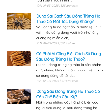
toàn diện. Tuy nhiên,...
10:14 07-05-2025 | 325 lượt xem
Dùng Sai Cách Sâu Đông Trùng Hạ
Thảo Có Mất Tác Dụng Không?
Sâu đông trùng hạ thảo là dược liệu quý
với nhiều công dụng vượt trội như tăng
cường hệ miễn dịch,...
10:12 07-05-2025 | 316 lượt xem
Có Phải Ai Cũng Biết Cách Sử Dụng
Sâu Đông Trùng Hạ Thảo?
Dù sâu đông trùng hạ thảo là sản phẩm
quý, nhưng không phải ai cũng biết cách
sử dụng đúng để tối ưu...
11:20 06-05-2025 | 321 lượt xem
Dùng Sâu Đông Trùng Hạ Thảo Có
Cần Chế Biến Cầu Kỳ?
Một trong những câu hỏi phổ biến của
người tiêu dùng là: sâu đông trùng hạ