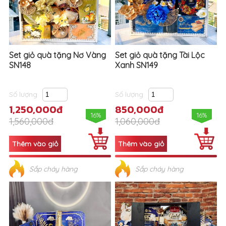
Set giỏ quà tặng Nơ Vàng
Set giỏ quà tặng Tài Lộc
SN148
Xanh SN149
Số lượng
Số lượng
1,250,000đ
850,000đ
16%
16%
1,560,000đ
1,060,000đ
Sắp cháy hàng
Sắp cháy hàng