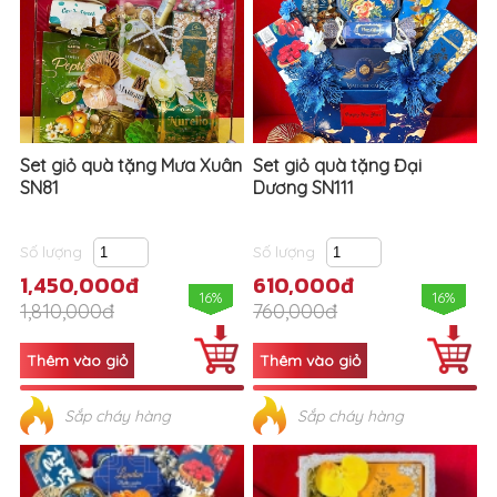
Set giỏ quà tặng Mưa Xuân
Set giỏ quà tặng Đại
SN81
Dương SN111
Số lượng
Số lượng
1,450,000đ
610,000đ
16%
16%
1,810,000đ
760,000đ
Sắp cháy hàng
Sắp cháy hàng