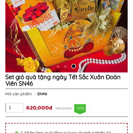
Set giỏ quà tặng ngày Tết Sắc Xuân Đoàn
Viên SN46
Mã sản phẩm
:
SN46
620,000đ
-20%
780,000đ
1. Nhận làm quà tặng in logo doanh nghiệp từ