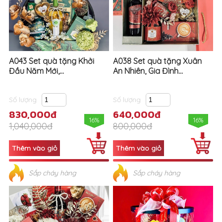
A043 Set quà tặng Khởi
A038 Set quà tặng Xuân
Đầu Năm Mới,...
An Nhiên, Gia Đình...
Số lượng
Số lượng
830,000đ
640,000đ
16%
16%
1,040,000đ
800,000đ
Sắp cháy hàng
Sắp cháy hàng