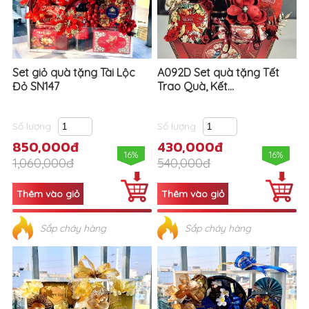
Set giỏ quà tặng Tài Lộc
A092D Set quà tặng Tết
Đỏ SN147
Trao Quà, Kết...
Số lượng
Số lượng
850,000đ
430,000đ
16%
16%
1,060,000đ
540,000đ
Sắp cháy hàng
Sắp cháy hàng