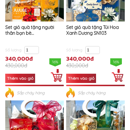
Set giỏ quà tặng người
Set giỏ quà tặng Túi Hoa
thân bạn bè...
Xanh Dương SN103
Số lượng
Số lượng
340,000đ
340,000đ
16%
16%
430,000đ
430,000đ
Sắp cháy hàng
Sắp cháy hàng