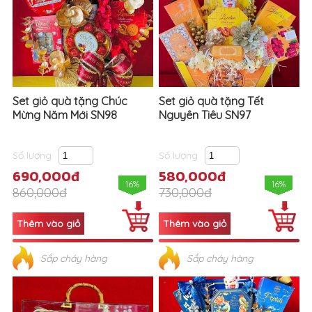
Set giỏ quà tặng Chúc
Set giỏ quà tặng Tết
Mừng Năm Mới SN98
Nguyên Tiêu SN97
Số lượng
Số lượng
690,000đ
580,000đ
16%
16%
860,000đ
730,000đ
Sắp cháy hàng
Sắp cháy hàng