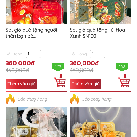
Set giỏ quà tặng người
Set giỏ quà tặng Túi Hoa
thân bạn bè...
Xanh SN102
Số lượng
Số lượng
360,000đ
360,000đ
16%
16%
450,000đ
450,000đ
Sắp cháy hàng
Sắp cháy hàng