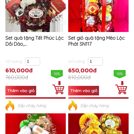
Set quà tặng Tết Phúc Lộc
Set giỏ quà tặng Mèo Lộc
Dồi Dào,...
Phát SN117
Số lượng
Số lượng
610,000đ
650,000đ
16%
16%
760,000đ
810,000đ
Sắp cháy hàng
Sắp cháy hàng