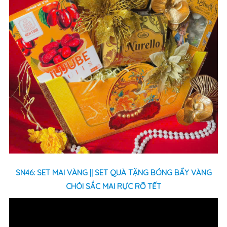
SN46: SET MAI VÀNG || SET QUÀ TẶNG BÓNG BẨY VÀNG
CHÓI SẮC MAI RỰC RỠ TẾT