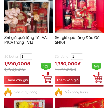
Set giỏ quà tặng Tết VALI
Set giỏ quà tặng Đào Đỏ
MICA trong TV13
SN101
Số lượng
Số lượng
1,590,000đ
1,350,000đ
16%
16%
1,990,000đ
1,690,000đ
Sắp cháy hàng
Sắp cháy hàng