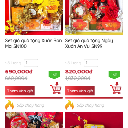
Set giỏ quà tặng Xuân Ban
Set giỏ quà tặng Ngày
Mai SN100
Xuân An Vui SN99
Số lượng
Số lượng
690,000đ
820,000đ
16%
16%
860,000đ
1,030,000đ
Sắp cháy hàng
Sắp cháy hàng