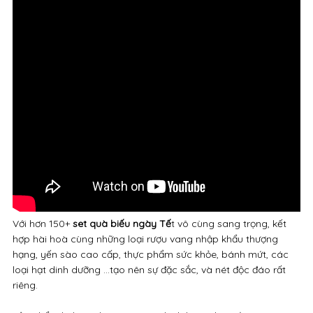
Với hơn 150+
set quà biếu ngày Tế
t vô cùng sang trọng, kết
hợp hài hoà cùng những loại rượu vang nhập khẩu thượng
hạng, yến sào cao cấp, thực phẩm sức khỏe, bánh mứt, các
loại hạt dinh dưỡng ...tạo nên sự đặc sắc, và nét độc đáo rất
riêng.