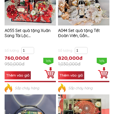
A055 Set quà tặng Xuân
A044 Set quà tặng Tết
Sang Tài Lộc...
Đoàn Viên, Gắn...
Số lượng
Số lượng
760,000đ
820,000đ
16%
16%
950,000đ
1,030,000đ
Sắp cháy hàng
Sắp cháy hàng