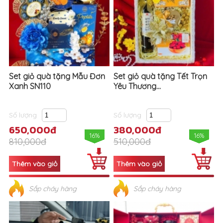
Set giỏ quà tặng Mẫu Đơn
Set giỏ quà tặng Tết Trọn
Xanh SN110
Yêu Thương...
Số lượng
Số lượng
650,000đ
380,000đ
16%
16%
810,000đ
510,000đ
Sắp cháy hàng
Sắp cháy hàng