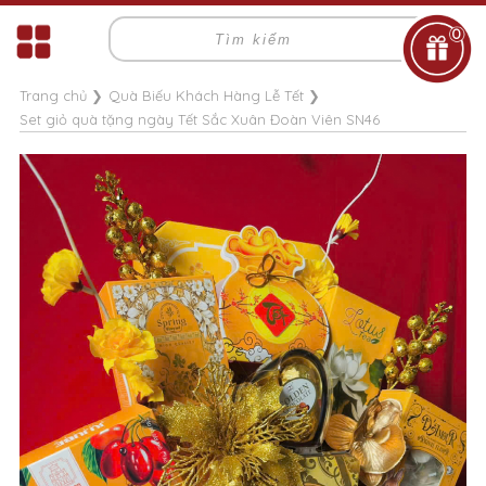
0
Trang chủ
❯
Quà Biếu Khách Hàng Lễ Tết
❯
Set giỏ quà tặng ngày Tết Sắc Xuân Đoàn Viên SN46