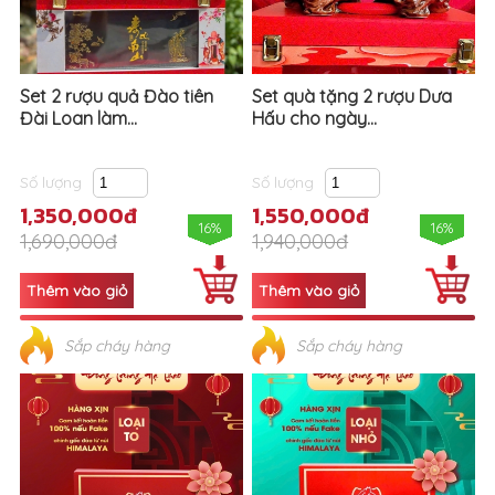
Set 2 rượu quả Đào tiên
Set quà tặng 2 rượu Dưa
Đài Loan làm...
Hấu cho ngày...
Số lượng
Số lượng
1,350,000đ
1,550,000đ
16%
16%
1,690,000đ
1,940,000đ
Sắp cháy hàng
Sắp cháy hàng