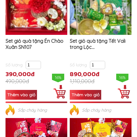
Set giỏ quà tặng Én Chào
Set giỏ quà tặng Tết Vali
Xuân SN107
trong Lộc...
Số lượng
Số lượng
390,000đ
890,000đ
16%
16%
490,000đ
1,110,000đ
Sắp cháy hàng
Sắp cháy hàng