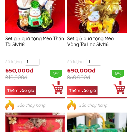
Set giỏ quà tặng Mèo Thần
Set giỏ quà tặng Mèo
Tài SN118
Vàng Tài Lộc SN116
Số lượng
Số lượng
650,000đ
690,000đ
16%
16%
810,000đ
860,000đ
Sắp cháy hàng
Sắp cháy hàng