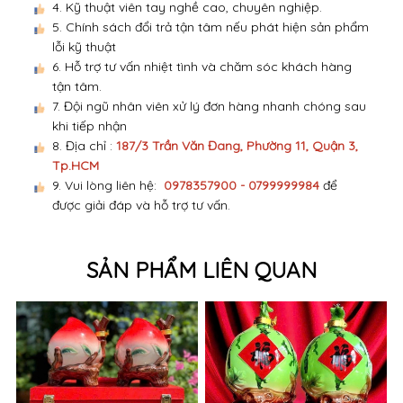
4. Kỹ thuật viên tay nghề cao, chuyên nghiệp.
5. Chính sách đổi trả tận tâm nếu phát hiện sản phẩm
lỗi kỹ thuật
6. Hỗ trợ tư vấn nhiệt tình và chăm sóc khách hàng
tận tâm.
7. Đội ngũ nhân viên xử lý đơn hàng nhanh chóng sau
khi tiếp nhận
8. Địa chỉ :
187/3 Trần Văn Đang, Phường 11, Quận 3,
Tp.HCM
9. Vui lòng liên hệ:
0978357900 - 0799999984
để
được giải đáp và hỗ trợ tư vấn.
SẢN PHẨM LIÊN QUAN