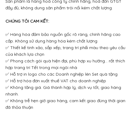
Sản phẩm là hàng hoá công ty chính hãng, hoá đơn GTGT
đầy đủ, không dung sản phẩm trôi nổi kém chất lượng.
CHÚNG TÔI CAM KẾT:
✅ Hàng hóa đảm bảo nguồn gốc rõ ràng, chính hãng cao
cấp. Không sử dụng hàng hóa kém chất lượng
✅ Thiết kế tinh xảo, sắp xếp, trang trí phối màu theo yêu cầu
của khách lựa chọn
✅ Phong cách gói quà hiện đại, phù hợp xu hướng… rất thích
hợp trang trí Tết trong mọi ngôi nhà
✅ Hỗ trợ in logo cho các Doanh nghiệp lên Set quà tặng
✅ Hỗ trợ hóa đơn xuất thuế VAT cho doanh nghiệp
✅ Không tăng giá. Giá thành hợp lý, dịch vụ tốt, giao hàng
nhanh.
✅ Không trễ hẹn giờ giao hàng, cam kết giao đúng thời gian
đã thỏa thuận