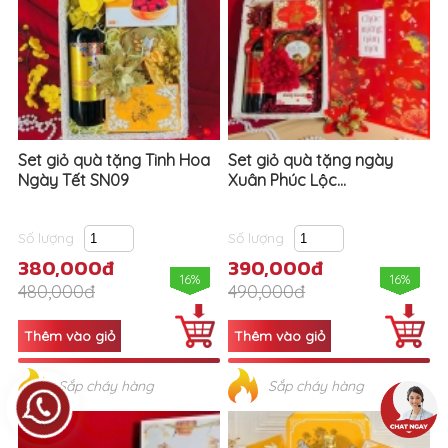
Set giỏ quà tặng Tinh Hoa
Set giỏ quà tặng ngày
Ngày Tết SN09
Xuân Phúc Lộc...
Số lượng
Số lượng
380,000đ
390,000đ
16%
16%
480,000đ
490,000đ
Sắp cháy hàng
Sắp cháy hàng