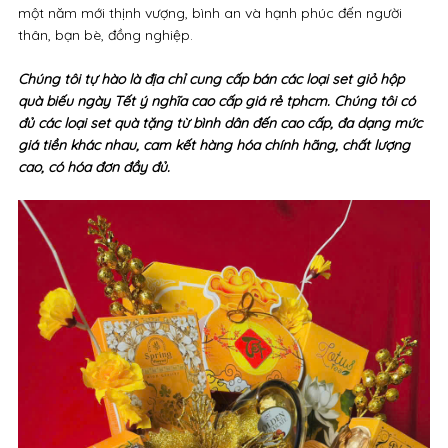
một năm mới thịnh vượng, bình an và hạnh phúc đến người
thân, bạn bè, đồng nghiệp.
Chúng tôi tự hào là địa chỉ cung cấp bán các loại set giỏ hộp
quà biếu ngày Tết ý nghĩa cao cấp giá rẻ tphcm. Chúng tôi có
đủ các loại set quà tặng từ bình dân đến cao cấp, đa dạng mức
giá tiền khác nhau, cam kết hàng hóa chính hãng, chất lượng
cao, có hóa đơn đầy đủ.