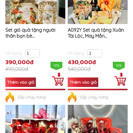
Set giỏ quà tặng người
A092Y Set quà tặng Xuân
thân bạn bè...
Tài Lộc, May Mắn...
Số lượng
Số lượng
390,000đ
430,000đ
16%
16%
490,000đ
540,000đ
Sắp cháy hàng
Sắp cháy hàng