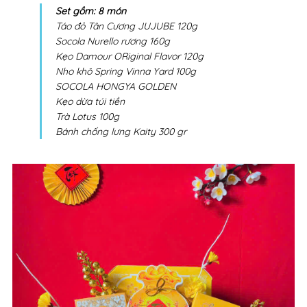
Set gồm: 8 món
Táo đỏ Tân Cương JUJUBE 120g
Socola Nurello rương 160g
Kẹo Damour ORiginal Flavor 120g
Nho khô Spring Vinna Yard 100g
SOCOLA HONGYA GOLDEN
Kẹo dừa túi tiền
Trà Lotus 100g
Bánh chống lưng Kaity 300 gr