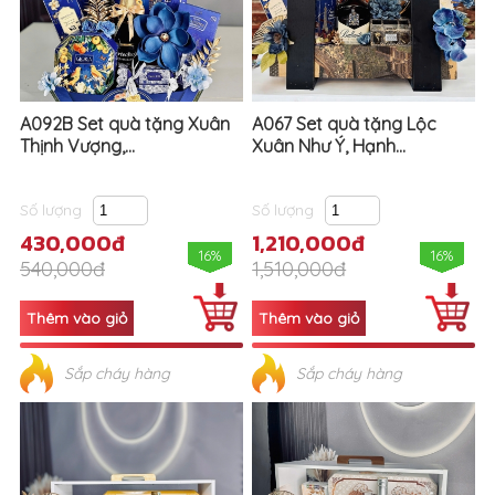
A092B Set quà tặng Xuân
A067 Set quà tặng Lộc
Thịnh Vượng,...
Xuân Như Ý, Hạnh...
Số lượng
Số lượng
430,000đ
1,210,000đ
16%
16%
540,000đ
1,510,000đ
Sắp cháy hàng
Sắp cháy hàng