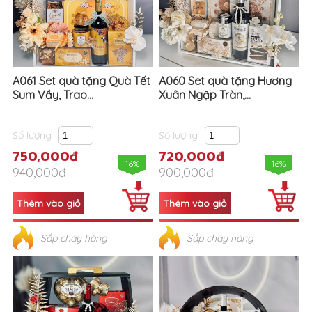
A061 Set quà tặng Quà Tết
A060 Set quà tặng Hương
Sum Vầy, Trao...
Xuân Ngập Tràn,...
Số lượng
Số lượng
750,000đ
720,000đ
16%
16%
940,000đ
900,000đ
Sắp cháy hàng
Sắp cháy hàng