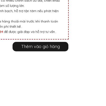
 có nhiều chính sách ưu đãi, chiết khấu
m số lượng lớn.
nh bạch, hỗ trợ tận tâm nếu phát hiện
 hàng thoải mái trước khi thanh toán
n phí thiết kế.
984
để được giải đáp và hỗ trợ tư vấn.
Thêm vào giỏ hàng