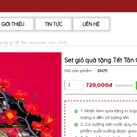
GIỚI THIỆU
TIN TỨC
LIÊN HỆ
uà tặng Tết Tân Gia Đoàn Viên SN75
Set giỏ quà tặng Tết Tân
Mã sản phẩm
:
SN75
720,000đ
900,000đ
1. Nhận làm quà tặng in lo
lượng ít đến số lượng lớn.
2. Có xưởng sản xuất quy mô
phẩm xuất xưởng được giao 