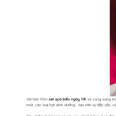
Với hơn 150+
set quà biếu ngày Tế
t vô cùng sang tr
mứt, các loại hạt dinh dưỡng ...tạo nên sự đặc sắc, và