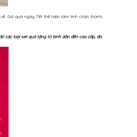
về. Giỏ quà ngày Tết thể hiện tâm tình chân thành,
đủ các loại set quà tặng từ bình dân đến cao cấp, đa