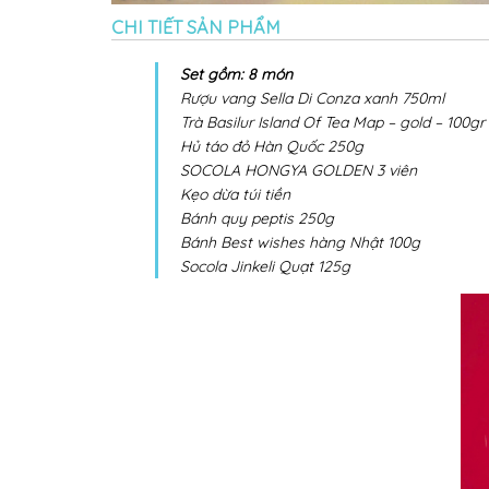
CHI TIẾT SẢN PHẨM
Set gồm: 8 món
Rượu vang Sella Di Conza xanh 750ml
Trà Basilur Island Of Tea Map – gold – 100gr
Hủ táo đỏ Hàn Quốc 250g
SOCOLA HONGYA GOLDEN 3 viên
Kẹo dừa túi tiền
Bánh quy peptis 250g
Bánh Best wishes hàng Nhật 100g
Socola Jinkeli Quạt 125g​