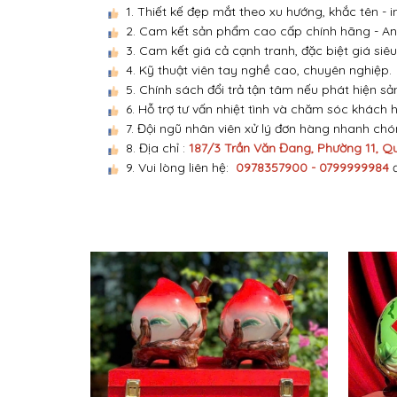
1. Thiết kế đẹp mắt theo xu hướng, khắc tên -
2. Cam kết sản phẩm cao cấp chính hãng - An 
3. Cam kết giá cả cạnh tranh, đặc biệt giá siêu
4. Kỹ thuật viên tay nghề cao, chuyên nghiệp.
5. Chính sách đổi trả tận tâm nếu phát hiện sả
6. Hỗ trợ tư vấn nhiệt tình và chăm sóc khách 
7. Đội ngũ nhân viên xử lý đơn hàng nhanh ch
8. Địa chỉ :
187/3 Trần Văn Đang, Phường 11, Q
9. Vui lòng liên hệ:
0978357900 - 0799999984