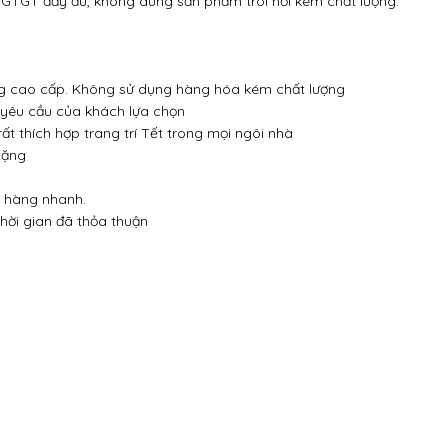
GTGT đầy đủ, không dung sản phẩm trôi nổi kém chất lượng.
g cao cấp. Không sử dụng hàng hóa kém chất lượng
 yêu cầu của khách lựa chọn
t thích hợp trang trí Tết trong mọi ngôi nhà
tặng
o hàng nhanh.
hời gian đã thỏa thuận