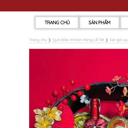
TRANG CHỦ
SẢN PHẨM
Trang chủ
❯
Quà Biếu Khách Hàng Lễ Tết
❯
Set giỏ q