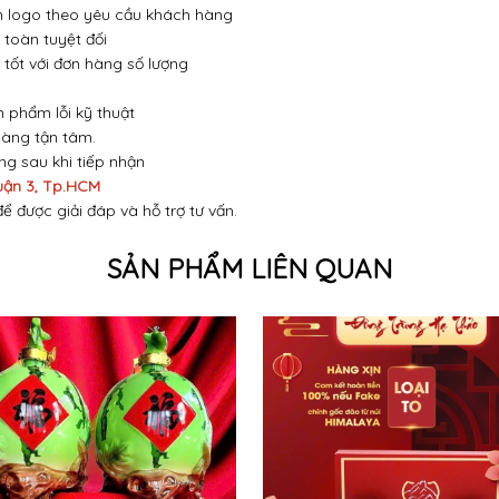
 in logo theo yêu cầu khách hàng
toàn tuyệt đối
 tốt với đơn hàng số lượng
n phẩm lỗi kỹ thuật
hàng tận tâm.
óng sau khi tiếp nhận
uận 3, Tp.HCM
để được giải đáp và hỗ trợ tư vấn.
SẢN PHẨM LIÊN QUAN