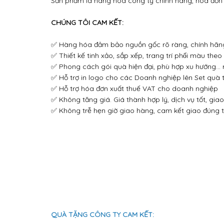
Sản phẩm là hàng hoá công ty chính hãng, hoá đơn 
CHÚNG TÔI CAM KẾT:
✅ Hàng hóa đảm bảo nguồn gốc rõ ràng, chính hãn
✅ Thiết kế tinh xảo, sắp xếp, trang trí phối màu theo
✅ Phong cách gói quà hiện đại, phù hợp xu hướng… rấ
✅ Hỗ trợ in logo cho các Doanh nghiệp lên Set quà 
✅ Hỗ trợ hóa đơn xuất thuế VAT cho doanh nghiệp
✅ Không tăng giá. Giá thành hợp lý, dịch vụ tốt, gia
✅ Không trễ hẹn giờ giao hàng, cam kết giao đúng t
QUÀ TẶNG CÔNG TY CAM KẾT: