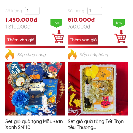
Số lượng
Số lượng
1,450,000đ
610,000đ
16%
16%
1,810,000đ
760,000đ
Sắp cháy hàng
Sắp cháy hàng
Set giỏ quà tặng Mẫu Đơn
Set giỏ quà tặng Tết Trọn
Xanh SN110
Yêu Thương...