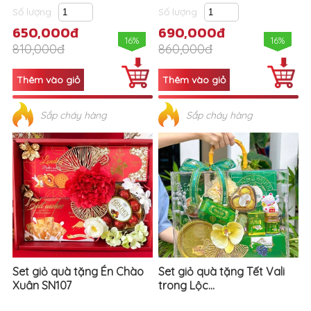
Số lượng
Số lượng
650,000đ
690,000đ
16%
16%
810,000đ
860,000đ
Sắp cháy hàng
Sắp cháy hàng
Set giỏ quà tặng Én Chào
Set giỏ quà tặng Tết Vali
Xuân SN107
trong Lộc...