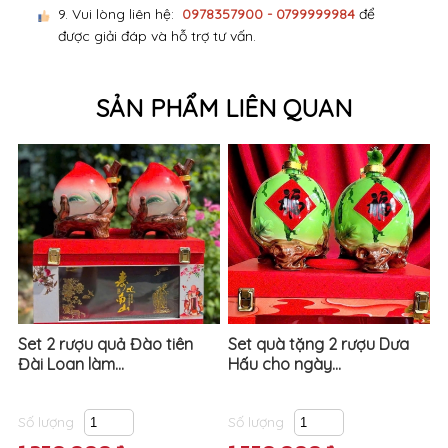
9. Vui lòng liên hệ:
0978357900 - 0799999984
để
được giải đáp và hỗ trợ tư vấn.
SẢN PHẨM LIÊN QUAN
Set 2 rượu quả Đào tiên
Set quà tặng 2 rượu Dưa
Đài Loan làm...
Hấu cho ngày...
Số lượng
Số lượng