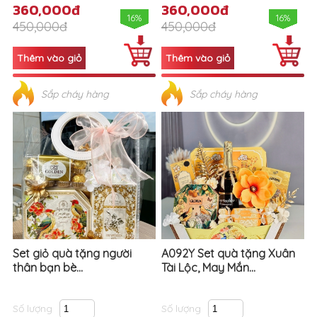
360,000đ
360,000đ
16%
16%
450,000đ
450,000đ
Sắp cháy hàng
Sắp cháy hàng
Set giỏ quà tặng người
A092Y Set quà tặng Xuân
thân bạn bè...
Tài Lộc, May Mắn...
Số lượng
Số lượng