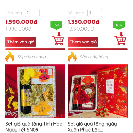
Số lượng
Số lượng
1,590,000đ
1,350,000đ
16%
16%
1,990,000đ
1,690,000đ
Sắp cháy hàng
Sắp cháy hàng
Set giỏ quà tặng Tinh Hoa
Set giỏ quà tặng ngày
Ngày Tết SN09
Xuân Phúc Lộc...