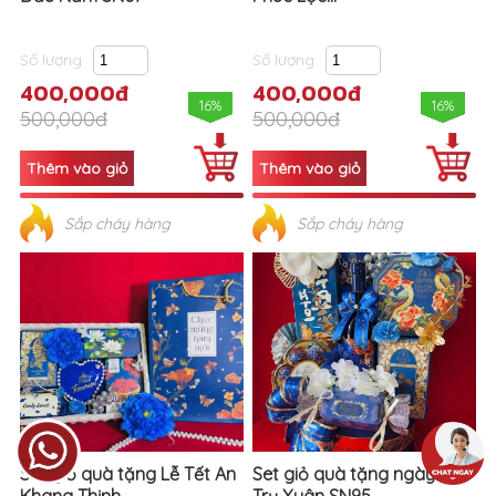
Số lượng
Số lượng
400,000đ
400,000đ
16%
16%
500,000đ
500,000đ
Sắp cháy hàng
Sắp cháy hàng
Set giỏ quà tặng Lễ Tết An
Set giỏ quà tặng ngày Tết
Khang Thịnh...
Trụ Xuân SN95