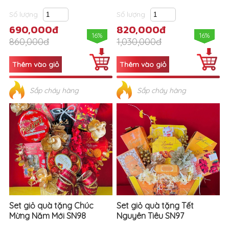
Số lượng
Số lượng
690,000đ
820,000đ
16%
16%
860,000đ
1,030,000đ
Sắp cháy hàng
Sắp cháy hàng
Set giỏ quà tặng Chúc
Set giỏ quà tặng Tết
Mừng Năm Mới SN98
Nguyên Tiêu SN97