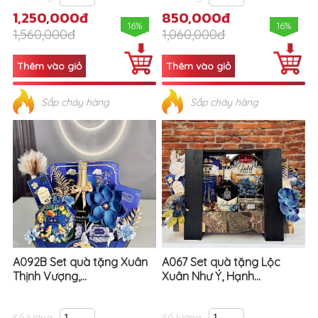
1,250,000đ
850,000đ
16%
16%
1,560,000đ
1,060,000đ
Sắp cháy hàng
Sắp cháy hàng
A092B Set quà tặng Xuân
A067 Set quà tặng Lộc
Thịnh Vượng,...
Xuân Như Ý, Hạnh...
Số lượng
Số lượng