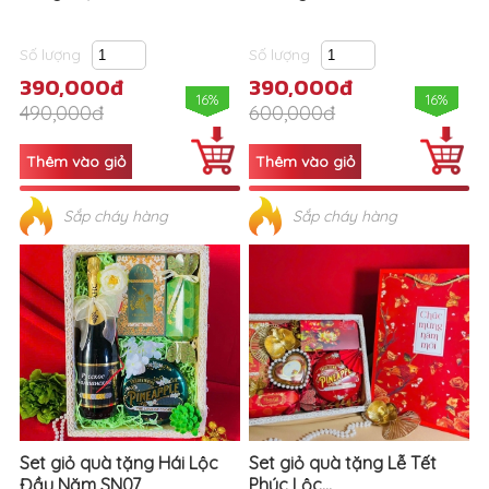
Số lượng
Số lượng
390,000đ
390,000đ
16%
16%
490,000đ
600,000đ
Sắp cháy hàng
Sắp cháy hàng
Set giỏ quà tặng Hái Lộc
Set giỏ quà tặng Lễ Tết
Đầu Năm SN07
Phúc Lộc...