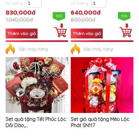
Số lượng
Số lượng
830,000đ
640,000đ
16%
16%
1,040,000đ
800,000đ
Sắp cháy hàng
Sắp cháy hàng
Set quà tặng Tết Phúc Lộc
Set giỏ quà tặng Mèo Lộc
Dồi Dào,...
Phát SN117