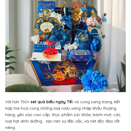
Với hơn 150+
set quà biếu ngày Tế
t vô cùng sang trọng, kết
hợp hài hoà cùng những loại rượu vang nhập khẩu thượng
hạng, yến sào cao cấp, thực phẩm sức khỏe, bánh mứt, các
loại hạt dinh dưỡng ...tạo nên sự đặc sắc, và nét độc đáo rất
riêng.