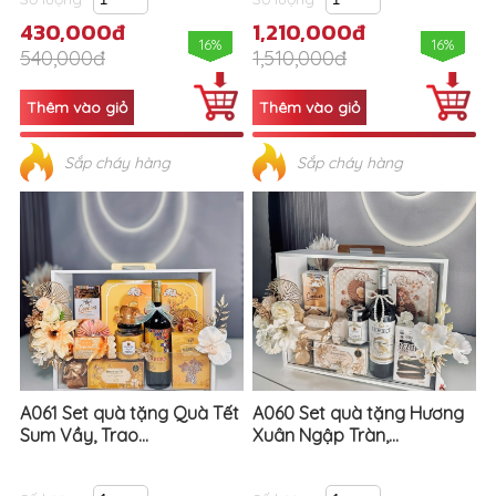
430,000đ
1,210,000đ
16%
16%
540,000đ
1,510,000đ
Sắp cháy hàng
Sắp cháy hàng
A061 Set quà tặng Quà Tết
A060 Set quà tặng Hương
Sum Vầy, Trao...
Xuân Ngập Tràn,...