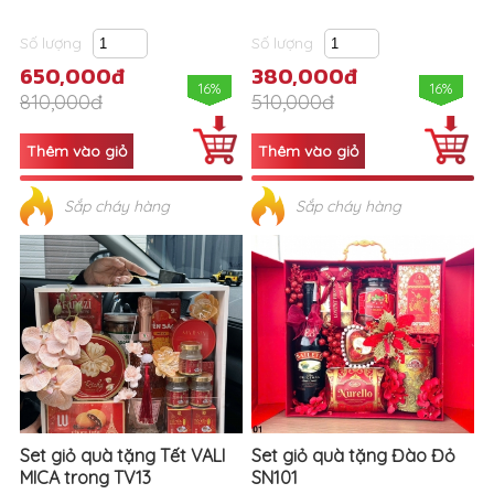
Số lượng
Số lượng
650,000đ
380,000đ
16%
16%
810,000đ
510,000đ
Sắp cháy hàng
Sắp cháy hàng
Set giỏ quà tặng Tết VALI
Set giỏ quà tặng Đào Đỏ
MICA trong TV13
SN101