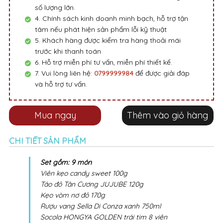
số lượng lớn.
4. Chính sách kinh doanh minh bạch, hỗ trợ tận
tâm nếu phát hiện sản phẩm lỗi kỹ thuật
5. Khách hàng được kiểm tra hàng thoải mái
trước khi thanh toán
6. Hỗ trợ miễn phí tư vấn, miễn phí thiết kế.
7. Vui lòng liên hệ:
0799999984
để được giải đáp
và hỗ trợ tư vấn.
Mua ngay
Thêm vào giỏ hàng
CHI TIẾT SẢN PHẨM
Set gồm: 9 món
Viên kẹo candy sweet 100g
Táo đỏ Tân Cương JUJUBE 120g
Kẹo vòm nơ đỏ 170g
Rượu vang Sella Di Conza xanh 750ml
Socola HONGYA GOLDEN trái tim 8 viên