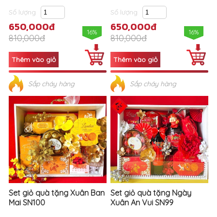
Số lượng
Số lượng
650,000đ
650,000đ
16%
16%
810,000đ
810,000đ
Sắp cháy hàng
Sắp cháy hàng
Set giỏ quà tặng Xuân Ban
Set giỏ quà tặng Ngày
Mai SN100
Xuân An Vui SN99