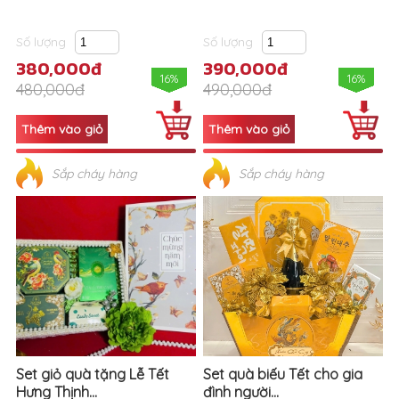
Số lượng
Số lượng
380,000đ
390,000đ
16%
16%
480,000đ
490,000đ
Sắp cháy hàng
Sắp cháy hàng
Set giỏ quà tặng Lễ Tết
Set quà biếu Tết cho gia
Hưng Thịnh...
đình người...