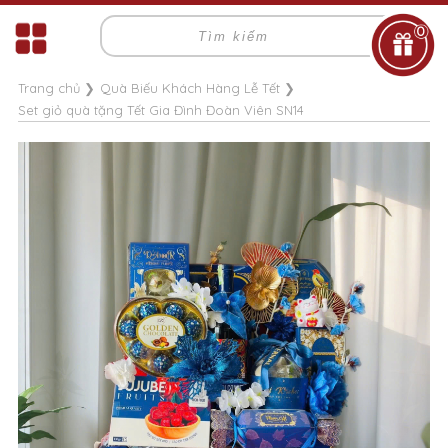
0
Trang chủ
❯
Quà Biếu Khách Hàng Lễ Tết
❯
Set giỏ quà tặng Tết Gia Đình Đoàn Viên SN14