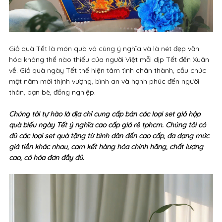
Giỏ quà Tết là món quà vô cùng ý nghĩa và là nét đẹp văn
hóa không thể nào thiếu của người Việt mỗi dịp Tết đến Xuân
về. Giỏ quà ngày Tết thể hiện tâm tình chân thành, cầu chúc
một năm mới thịnh vượng, bình an và hạnh phúc đến người
thân, bạn bè, đồng nghiệp.
Chúng tôi tự hào là địa chỉ cung cấp bán các loại set giỏ hộp
quà biếu ngày Tết ý nghĩa cao cấp giá rẻ tphcm. Chúng tôi có
đủ các loại set quà tặng từ bình dân đến cao cấp, đa dạng mức
giá tiền khác nhau, cam kết hàng hóa chính hãng, chất lượng
cao, có hóa đơn đầy đủ.