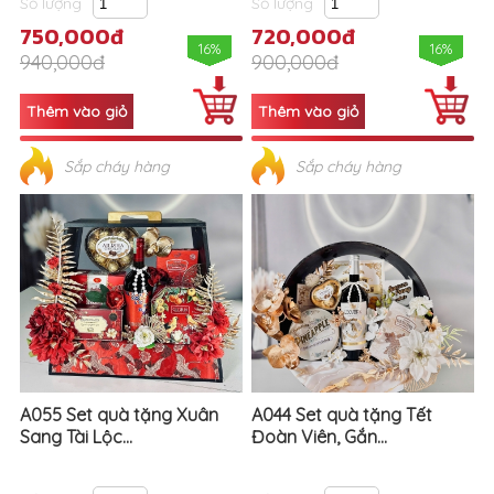
Số lượng
Số lượng
750,000đ
720,000đ
16%
16%
940,000đ
900,000đ
Sắp cháy hàng
Sắp cháy hàng
A055 Set quà tặng Xuân
A044 Set quà tặng Tết
Sang Tài Lộc...
Đoàn Viên, Gắn...