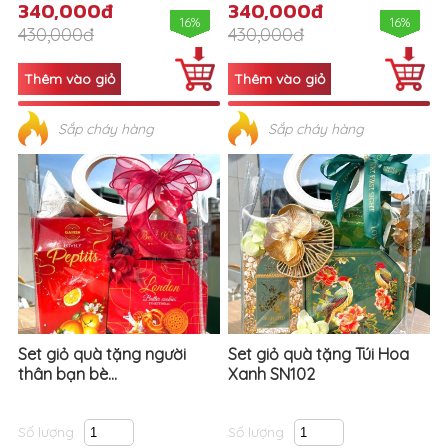
340,000đ
340,000đ
16%
16%
430,000đ
430,000đ
Sắp cháy hàng
Sắp cháy hàng
Set giỏ quà tặng người
Set giỏ quà tặng Túi Hoa
thân bạn bè...
Xanh SN102
Số lượng
Số lượng