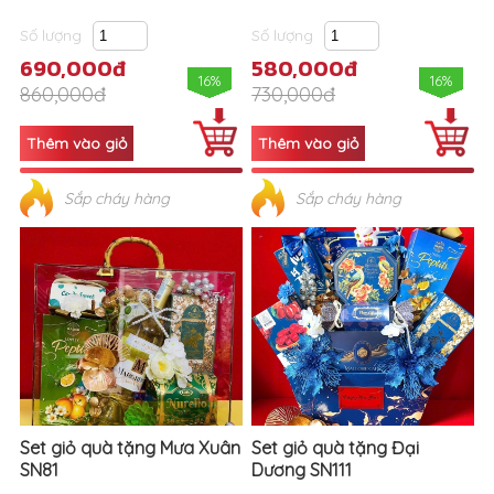
Số lượng
Số lượng
690,000đ
580,000đ
16%
16%
860,000đ
730,000đ
Sắp cháy hàng
Sắp cháy hàng
Set giỏ quà tặng Mưa Xuân
Set giỏ quà tặng Đại
SN81
Dương SN111