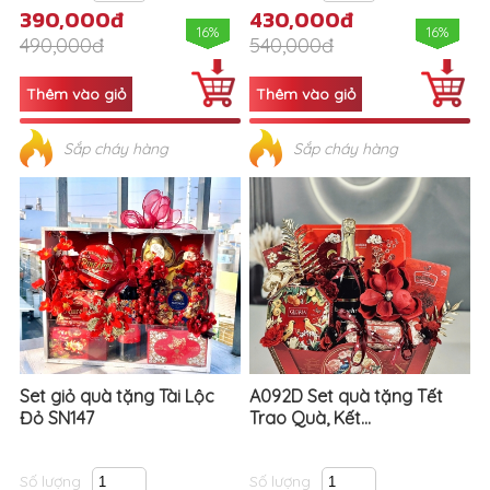
390,000đ
430,000đ
16%
16%
490,000đ
540,000đ
Sắp cháy hàng
Sắp cháy hàng
Set giỏ quà tặng Tài Lộc
A092D Set quà tặng Tết
Đỏ SN147
Trao Quà, Kết...
Số lượng
Số lượng