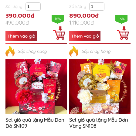
Số lượng
Số lượng
390,000đ
890,000đ
16%
16%
490,000đ
1,110,000đ
Sắp cháy hàng
Sắp cháy hàng
Set giỏ quà tặng Mẫu Đơn
Set giỏ quà tặng Mẫu Đơn
Đỏ SN109
Vàng SN108