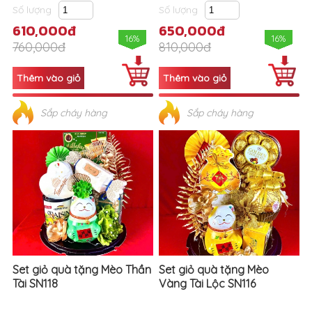
Số lượng
Số lượng
610,000đ
650,000đ
16%
16%
760,000đ
810,000đ
Sắp cháy hàng
Sắp cháy hàng
Set giỏ quà tặng Mèo Thần
Set giỏ quà tặng Mèo
Tài SN118
Vàng Tài Lộc SN116