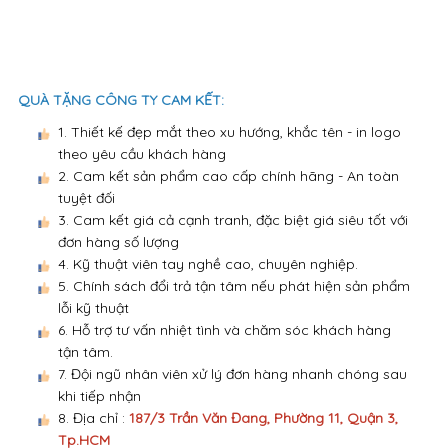
QUÀ TẶNG CÔNG TY CAM KẾT:
1. Thiết kế đẹp mắt theo xu hướng, khắc tên - in logo
theo yêu cầu khách hàng
2. Cam kết sản phẩm cao cấp chính hãng - An toàn
tuyệt đối
3. Cam kết giá cả cạnh tranh, đặc biệt giá siêu tốt với
đơn hàng số lượng
4. Kỹ thuật viên tay nghề cao, chuyên nghiệp.
5. Chính sách đổi trả tận tâm nếu phát hiện sản phẩm
lỗi kỹ thuật
6. Hỗ trợ tư vấn nhiệt tình và chăm sóc khách hàng
tận tâm.
7. Đội ngũ nhân viên xử lý đơn hàng nhanh chóng sau
khi tiếp nhận
8. Địa chỉ :
187/3 Trần Văn Đang, Phường 11, Quận 3,
Tp.HCM