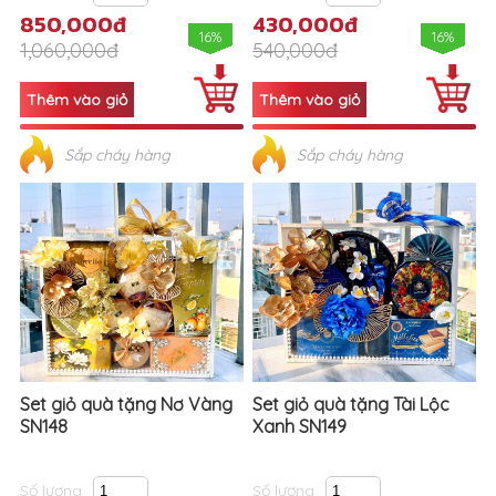
850,000đ
430,000đ
16%
16%
1,060,000đ
540,000đ
Sắp cháy hàng
Sắp cháy hàng
Set giỏ quà tặng Nơ Vàng
Set giỏ quà tặng Tài Lộc
SN148
Xanh SN149
Số lượng
Số lượng