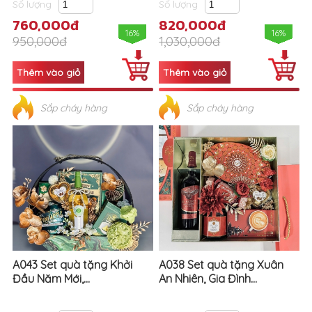
Số lượng
Số lượng
760,000đ
820,000đ
16%
16%
950,000đ
1,030,000đ
Sắp cháy hàng
Sắp cháy hàng
A043 Set quà tặng Khởi
A038 Set quà tặng Xuân
Đầu Năm Mới,...
An Nhiên, Gia Đình...