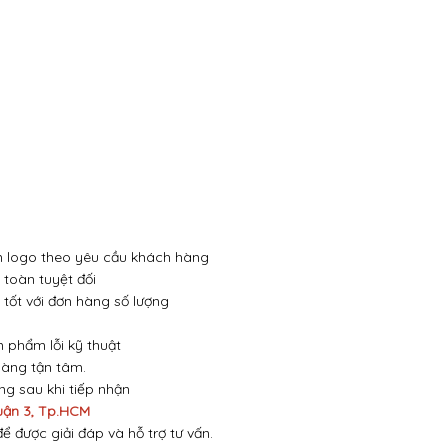
 in logo theo yêu cầu khách hàng
toàn tuyệt đối
 tốt với đơn hàng số lượng
n phẩm lỗi kỹ thuật
hàng tận tâm.
óng sau khi tiếp nhận
uận 3, Tp.HCM
để được giải đáp và hỗ trợ tư vấn.