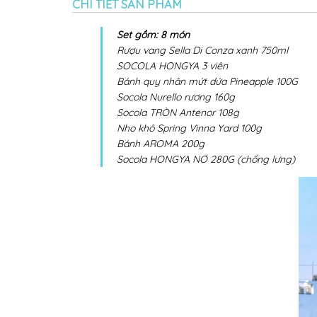
Set gồm: 8 món
Rượu vang Sella Di Conza xanh 750ml
SOCOLA HONGYA 3 viên
Bánh quy nhân mứt dứa Pineapple 100G
Socola Nurello rương 160g
Socola TRÒN Antenor 108g
Nho khô Spring Vinna Yard 100g
Bánh AROMA 200g
Socola HONGYA NƠ 280G (chống lưng)