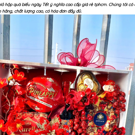
 giỏ hộp quà biếu ngày Tết ý nghĩa cao cấp giá rẻ tphcm. Chúng tôi có 
 hãng, chất lượng cao, có hóa đơn đầy đủ.