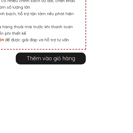
 có nhiều chính sách ưu đãi, chiết khấu
m số lượng lớn.
nh bạch, hỗ trợ tận tâm nếu phát hiện
 hàng thoải mái trước khi thanh toán
n phí thiết kế.
984
để được giải đáp và hỗ trợ tư vấn.
Thêm vào giỏ hàng