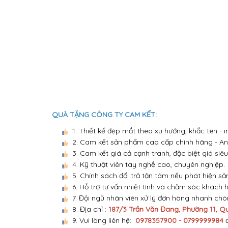
QUÀ TẶNG CÔNG TY CAM KẾT:
1. Thiết kế đẹp mắt theo xu hướng, khắc tên -
2. Cam kết sản phẩm cao cấp chính hãng - An 
3. Cam kết giá cả cạnh tranh, đặc biệt giá siêu
4. Kỹ thuật viên tay nghề cao, chuyên nghiệp.
5. Chính sách đổi trả tận tâm nếu phát hiện sả
6. Hỗ trợ tư vấn nhiệt tình và chăm sóc khách 
7. Đội ngũ nhân viên xử lý đơn hàng nhanh ch
8. Địa chỉ :
187/3 Trần Văn Đang, Phường 11, Q
9. Vui lòng liên hệ:
0978357900 - 0799999984