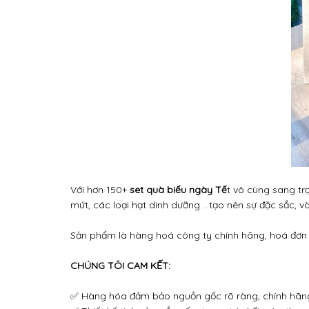
Với hơn 150+
set quà biếu ngày Tế
t vô cùng sang tr
mứt, các loại hạt dinh dưỡng ...tạo nên sự đặc sắc, và
Sản phẩm là hàng hoá công ty chính hãng, hoá đơn 
CHÚNG TÔI CAM KẾT:
✅ Hàng hóa đảm bảo nguồn gốc rõ ràng, chính hãn
✅ Thiết kế tinh xảo, sắp xếp, trang trí phối màu theo