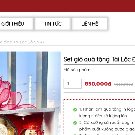
GIỚI THIỆU
TIN TỨC
LIÊN HỆ
uà tặng Tài Lộc Đỏ SN147
Set giỏ quà tặng Tài Lộc 
Mã sản phẩm
:
850,000đ
1,060,000đ
1. Nhận làm quà tặng in lo
lượng ít đến số lượng lớn.
2. Có xưởng sản xuất quy mô
phẩm xuất xưởng được giao 