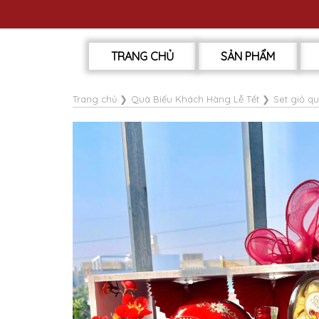
TRANG CHỦ
SẢN PHẨM
Trang chủ
❯
Quà Biếu Khách Hàng Lễ Tết
❯
Set giỏ q