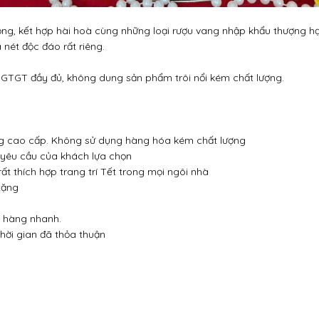
ọng, kết hợp hài hoà cùng những loại rượu vang nhập khẩu thượng 
 nét độc đáo rất riêng.
GTGT đầy đủ, không dung sản phẩm trôi nổi kém chất lượng.
g cao cấp. Không sử dụng hàng hóa kém chất lượng
 yêu cầu của khách lựa chọn
t thích hợp trang trí Tết trong mọi ngôi nhà
tặng
o hàng nhanh.
hời gian đã thỏa thuận