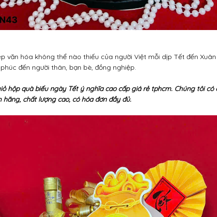
p văn hóa không thể nào thiếu của người Việt mỗi dịp Tết đến Xuân 
phúc đến người thân, bạn bè, đồng nghiệp.
 giỏ hộp quà biếu ngày Tết ý nghĩa cao cấp giá rẻ tphcm. Chúng tôi có 
 hãng, chất lượng cao, có hóa đơn đầy đủ.