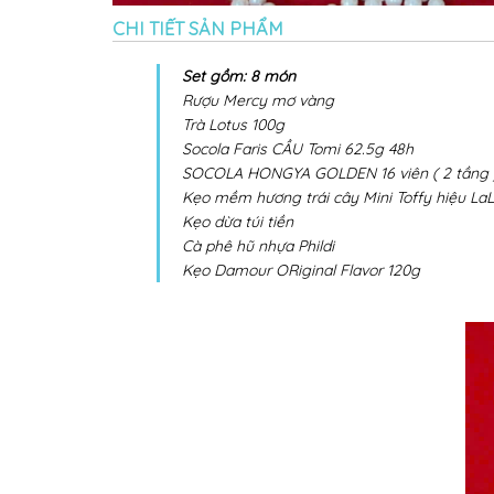
CHI TIẾT SẢN PHẨM
Set gồm: 8 món
Rượu Mercy mơ vàng
Trà Lotus 100g
Socola Faris CẦU Tomi 62.5g 48h
SOCOLA HONGYA GOLDEN 16 viên ( 2 tầng 
Kẹo mềm hương trái cây Mini Toffy hiệu LaL
Kẹo dừa túi tiền
Cà phê hũ nhựa Phildi
Kẹo Damour ORiginal Flavor 120g