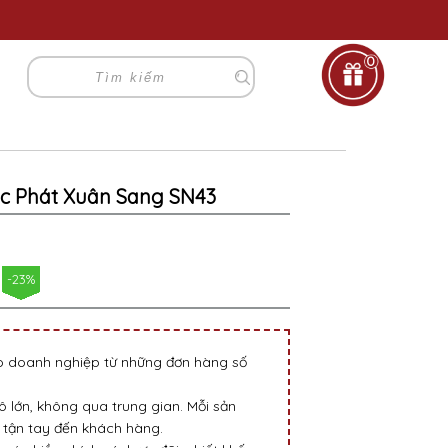
0
ộc Phát Xuân Sang SN43
-23%
go doanh nghiệp từ những đơn hàng số
 lớn, không qua trung gian. Mỗi sản
tận tay đến khách hàng.