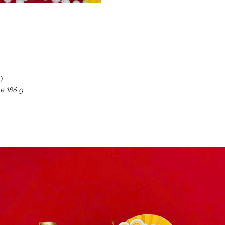
)
e 186 g