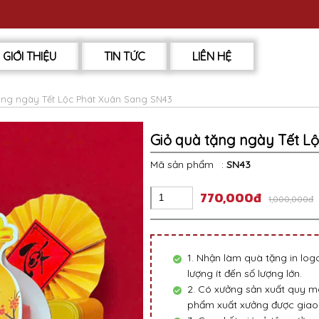
GIỚI THIỆU
TIN TỨC
LIÊN HỆ
ặng ngày Tết Lộc Phát Xuân Sang SN43
Giỏ quà tặng ngày Tết L
Mã sản phẩm
:
SN43
770,000đ
1,000,000đ
1. Nhận làm quà tặng in lo
lượng ít đến số lượng lớn.
2. Có xưởng sản xuất quy mô
phẩm xuất xưởng được giao 