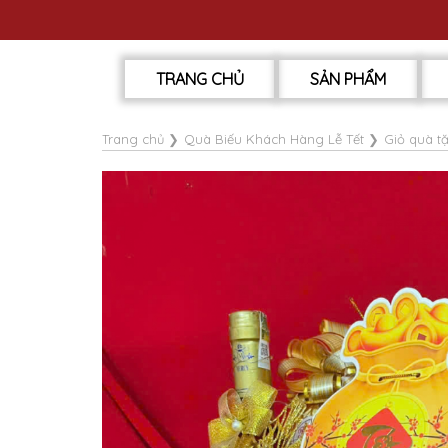
TRANG CHỦ
SẢN PHẨM
Trang chủ
❯
Quà Biếu Khách Hàng Lễ Tết
❯
Giỏ quà t