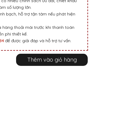
 có nhiều chính sách ưu đãi, chiết khấu
m số lượng lớn.
nh bạch, hỗ trợ tận tâm nếu phát hiện
 hàng thoải mái trước khi thanh toán
n phí thiết kế.
984
để được giải đáp và hỗ trợ tư vấn.
Thêm vào giỏ hàng