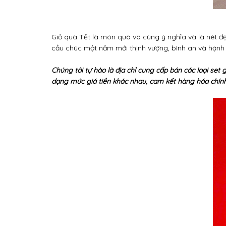
Giỏ quà Tết là món quà vô cùng ý nghĩa và là nét đẹ
cầu chúc một năm mới thịnh vượng, bình an và hạnh 
Chúng tôi tự hào là địa chỉ cung cấp bán các loại set
dạng mức giá tiền khác nhau, cam kết hàng hóa chính