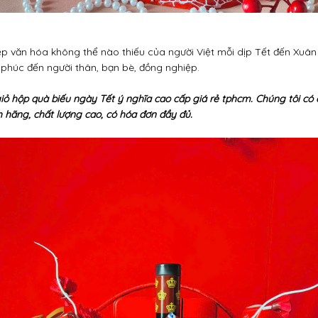
p văn hóa không thể nào thiếu của người Việt mỗi dịp Tết đến Xuân 
phúc đến người thân, bạn bè, đồng nghiệp.
 giỏ hộp quà biếu ngày Tết ý nghĩa cao cấp giá rẻ tphcm. Chúng tôi có 
 hãng, chất lượng cao, có hóa đơn đầy đủ.