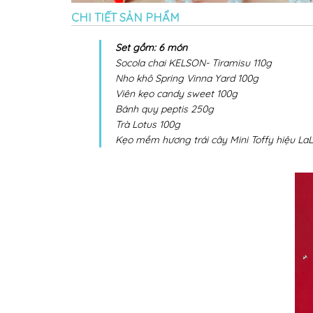
CHI TIẾT SẢN PHẨM
Set gồm: 6 món
Socola chai KELSON- Tiramisu 110g
Nho khô Spring Vinna Yard 100g
Viên kẹo candy sweet 100g
Bánh quy peptis 250g
Trà Lotus 100g
Kẹo mềm hương trái cây Mini Toffy hiệu La