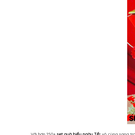
Với hơn 150+
set quà biếu ngày Tế
t vô cùng sang tr