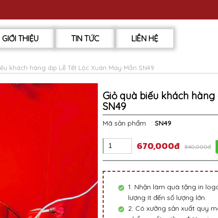
GIỚI THIỆU
TIN TỨC
LIÊN HỆ
iếu khách hàng dịp Lễ Tết Lộc Xuân May Mắn SN49
Giỏ quà biếu khách hàng
SN49
Mã sản phẩm
:
SN49
670,000đ
840,000đ
1. Nhận làm quà tặng in lo
lượng ít đến số lượng lớn.
2. Có xưởng sản xuất quy mô