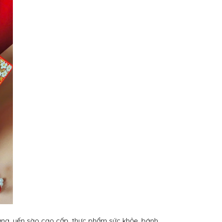
hạng, yến sào cao cấp, thực phẩm sức khỏe, bánh