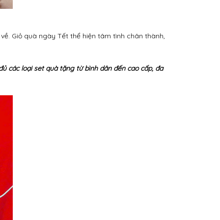
về. Giỏ quà ngày Tết thể hiện tâm tình chân thành,
đủ các loại set quà tặng từ bình dân đến cao cấp, đa