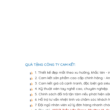
QUÀ TẶNG CÔNG TY CAM KẾT:
1. Thiết kế đẹp mắt theo xu hướng, khắc tên -
2. Cam kết sản phẩm cao cấp chính hãng - An 
3. Cam kết giá cả cạnh tranh, đặc biệt giá siêu
4. Kỹ thuật viên tay nghề cao, chuyên nghiệp.
5. Chính sách đổi trả tận tâm nếu phát hiện sả
6. Hỗ trợ tư vấn nhiệt tình và chăm sóc khách 
7. Đội ngũ nhân viên xử lý đơn hàng nhanh ch