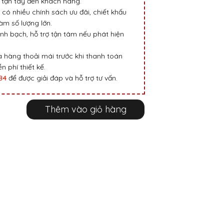
tận tay đến khách hàng.
 có nhiều chính sách ưu đãi, chiết khấu
m số lượng lớn.
nh bạch, hỗ trợ tận tâm nếu phát hiện
 hàng thoải mái trước khi thanh toán
n phí thiết kế.
984
để được giải đáp và hỗ trợ tư vấn.
Thêm vào giỏ hàng