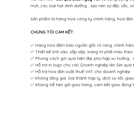
mứt, các loại hạt dinh dưỡng ...tạo nên sự đặc sắc, và
Sản phẩm là hàng hoá công ty chính hãng, hoá đơn 
CHÚNG TÔI CAM KẾT:
✅ Hàng hóa đảm bảo nguồn gốc rõ ràng, chính hãn
✅ Thiết kế tinh xảo, sắp xếp, trang trí phối màu theo
✅ Phong cách gói quà hiện đại, phù hợp xu hướng… rấ
✅ Hỗ trợ in logo cho các Doanh nghiệp lên Set quà 
✅ Hỗ trợ hóa đơn xuất thuế VAT cho doanh nghiệp
✅ Không tăng giá. Giá thành hợp lý, dịch vụ tốt, gia
✅ Không trễ hẹn giờ giao hàng, cam kết giao đúng t