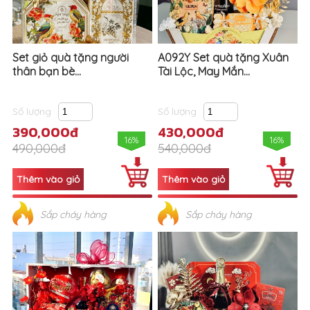
Set giỏ quà tặng người
A092Y Set quà tặng Xuân
thân bạn bè...
Tài Lộc, May Mắn...
Số lượng
Số lượng
390,000đ
430,000đ
16%
16%
490,000đ
540,000đ
Sắp cháy hàng
Sắp cháy hàng