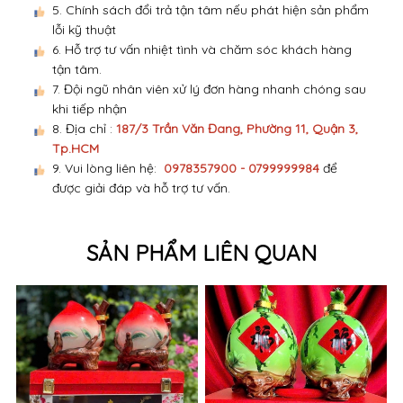
5. Chính sách đổi trả tận tâm nếu phát hiện sản phẩm
lỗi kỹ thuật
6. Hỗ trợ tư vấn nhiệt tình và chăm sóc khách hàng
tận tâm.
7. Đội ngũ nhân viên xử lý đơn hàng nhanh chóng sau
khi tiếp nhận
8. Địa chỉ :
187/3 Trần Văn Đang, Phường 11, Quận 3,
Tp.HCM
9. Vui lòng liên hệ:
0978357900 - 0799999984
để
được giải đáp và hỗ trợ tư vấn.
SẢN PHẨM LIÊN QUAN