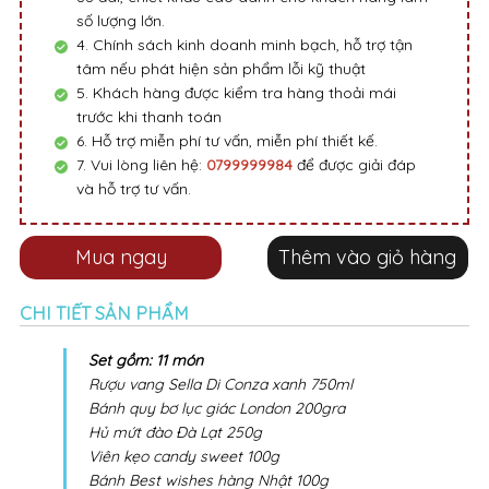
số lượng lớn.
4. Chính sách kinh doanh minh bạch, hỗ trợ tận
tâm nếu phát hiện sản phẩm lỗi kỹ thuật
5. Khách hàng được kiểm tra hàng thoải mái
trước khi thanh toán
6. Hỗ trợ miễn phí tư vấn, miễn phí thiết kế.
7. Vui lòng liên hệ:
0799999984
để được giải đáp
và hỗ trợ tư vấn.
Mua ngay
Thêm vào giỏ hàng
CHI TIẾT SẢN PHẨM
Set gồm: 11 món
Rượu vang Sella Di Conza xanh 750ml
Bánh quy bơ lục giác London 200gra
Hủ mứt đào Đà Lạt 250g
Viên kẹo candy sweet 100g
Bánh Best wishes hàng Nhật 100g