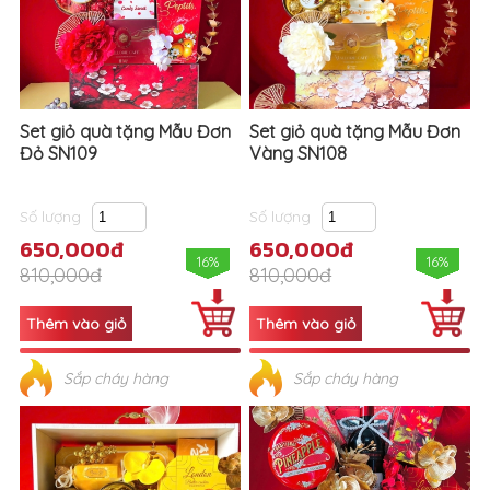
Set giỏ quà tặng Mẫu Đơn
Set giỏ quà tặng Mẫu Đơn
Đỏ SN109
Vàng SN108
Số lượng
Số lượng
650,000đ
650,000đ
16%
16%
810,000đ
810,000đ
Sắp cháy hàng
Sắp cháy hàng