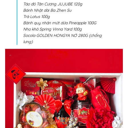
Táo đỏ Tân Cương JUJUBE 120g
Bánh Nhật dài Ba Zhen Su
Trà Lotus 100g
Bánh quy nhân mứt dứa Pineapple 100G
Nho khô Spring Vinna Yard 100g
Socola GOLDEN HONGYA NƠ 280G (chống
lưng)