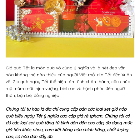
Giỏ quà Tết là món quà vô cùng ý nghĩa và là nét đẹp văn
hóa không thể nào thiếu của người Việt mỗi dịp Tết đến Xuân
về. Giỏ quà ngày Tết thể hiện tâm tình chân thành, cầu chúc
một năm mới thịnh vượng, bình an và hạnh phúc đến người
thân, bạn bè, đồng nghiệp.
Chúng tôi tự hào là địa chỉ cung cấp bán các loại set giỏ hộp
quà biếu ngày Tết ý nghĩa cao cấp giá rẻ tphcm. Chúng tôi có
đủ các loại set quà tặng từ bình dân đến cao cấp, đa dạng mức
giá tiền khác nhau, cam kết hàng hóa chính hãng, chất lượng
cao, có hóa đơn đầy đủ.