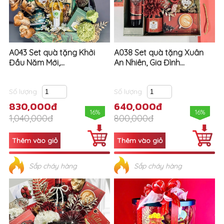
A043 Set quà tặng Khởi
A038 Set quà tặng Xuân
Đầu Năm Mới,...
An Nhiên, Gia Đình...
Số lượng
Số lượng
830,000đ
640,000đ
16%
16%
1,040,000đ
800,000đ
Sắp cháy hàng
Sắp cháy hàng