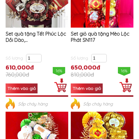
Set quà tặng Tết Phúc Lộc
Set giỏ quà tặng Mèo Lộc
Dồi Dào,...
Phát SN117
Số lượng
Số lượng
610,000đ
650,000đ
16%
16%
760,000đ
810,000đ
Sắp cháy hàng
Sắp cháy hàng