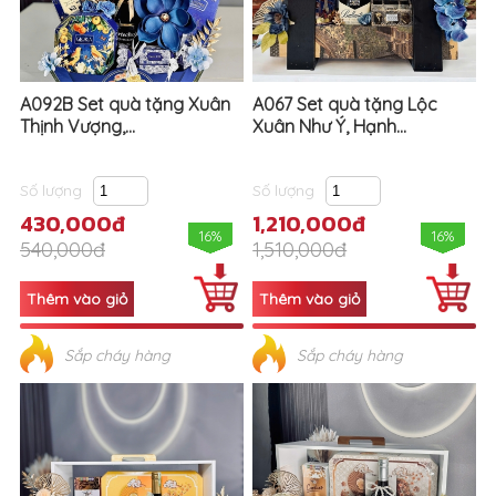
A092B Set quà tặng Xuân
A067 Set quà tặng Lộc
Thịnh Vượng,...
Xuân Như Ý, Hạnh...
Số lượng
Số lượng
430,000đ
1,210,000đ
16%
16%
540,000đ
1,510,000đ
Sắp cháy hàng
Sắp cháy hàng