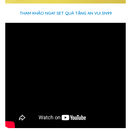
THAM KHẢO NGAY SET QUÀ TẶNG AN VUI SN99