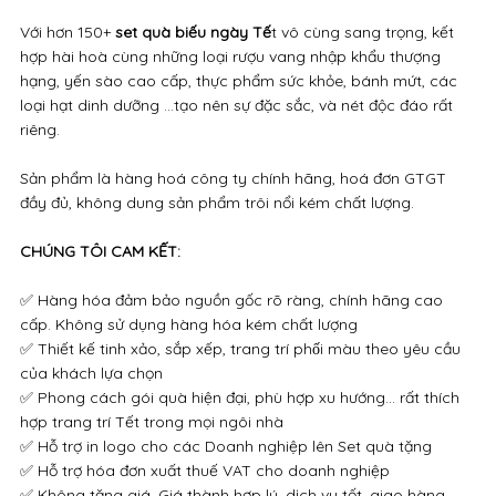
Với hơn 150+
set quà biếu ngày Tế
t vô cùng sang trọng, kết
hợp hài hoà cùng những loại rượu vang nhập khẩu thượng
hạng, yến sào cao cấp, thực phẩm sức khỏe, bánh mứt, các
loại hạt dinh dưỡng ...tạo nên sự đặc sắc, và nét độc đáo rất
riêng.
Sản phẩm là hàng hoá công ty chính hãng, hoá đơn GTGT
đầy đủ, không dung sản phẩm trôi nổi kém chất lượng.
CHÚNG TÔI CAM KẾT:
✅ Hàng hóa đảm bảo nguồn gốc rõ ràng, chính hãng cao
cấp. Không sử dụng hàng hóa kém chất lượng
✅ Thiết kế tinh xảo, sắp xếp, trang trí phối màu theo yêu cầu
của khách lựa chọn
✅ Phong cách gói quà hiện đại, phù hợp xu hướng… rất thích
hợp trang trí Tết trong mọi ngôi nhà
✅ Hỗ trợ in logo cho các Doanh nghiệp lên Set quà tặng
✅ Hỗ trợ hóa đơn xuất thuế VAT cho doanh nghiệp
✅ Không tăng giá. Giá thành hợp lý, dịch vụ tốt, giao hàng