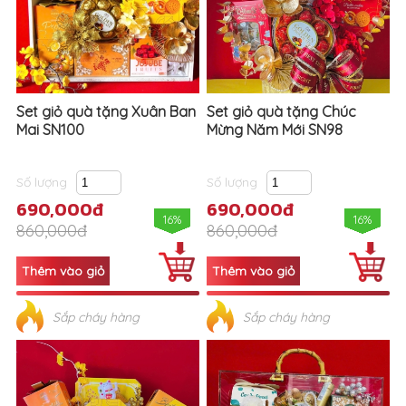
Set giỏ quà tặng Xuân Ban
Set giỏ quà tặng Chúc
Mai SN100
Mừng Năm Mới SN98
Số lượng
Số lượng
690,000đ
690,000đ
16%
16%
860,000đ
860,000đ
Sắp cháy hàng
Sắp cháy hàng