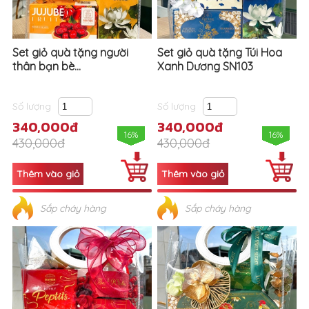
Set giỏ quà tặng người
Set giỏ quà tặng Túi Hoa
thân bạn bè...
Xanh Dương SN103
Số lượng
Số lượng
340,000đ
340,000đ
16%
16%
430,000đ
430,000đ
Sắp cháy hàng
Sắp cháy hàng