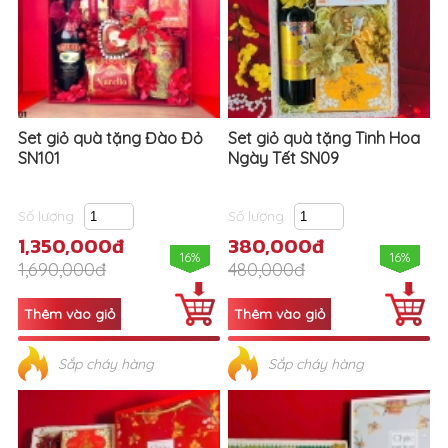
Set giỏ quà tặng Đào Đỏ
Set giỏ quà tặng Tinh Hoa
SN101
Ngày Tết SN09
Số lượng
Số lượng
1,350,000đ
380,000đ
16%
16%
1,690,000đ
480,000đ
Sắp cháy hàng
Sắp cháy hàng