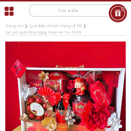
0
Trang chủ
❯
Quà Biếu Khách Hàng Lễ Tết
❯
Set giỏ quà tặng Ngày Xuân An Vui SN99