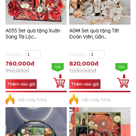
A055 Set quà tặng Xuân
A044 Set quà tặng Tết
Sang Tài Lộc...
Đoàn Viên, Gắn...
Số lượng
Số lượng
760,000đ
820,000đ
16%
16%
950,000đ
1,030,000đ
Sắp cháy hàng
Sắp cháy hàng