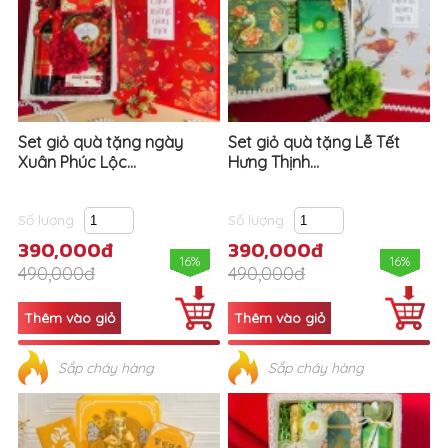
Set giỏ quà tặng ngày
Set giỏ quà tặng Lễ Tết
Xuân Phúc Lộc...
Hưng Thịnh...
Số lượng
Số lượng
390,000đ
390,000đ
16%
16%
490,000đ
490,000đ
Sắp cháy hàng
Sắp cháy hàng