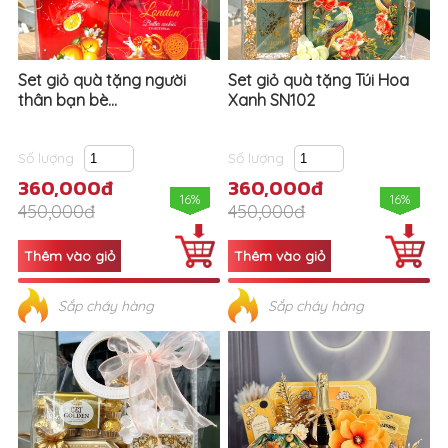
Set giỏ quà tặng người
Set giỏ quà tặng Túi Hoa
thân bạn bè...
Xanh SN102
Số lượng
Số lượng
360,000đ
360,000đ
16%
16%
450,000đ
450,000đ
Sắp cháy hàng
Sắp cháy hàng