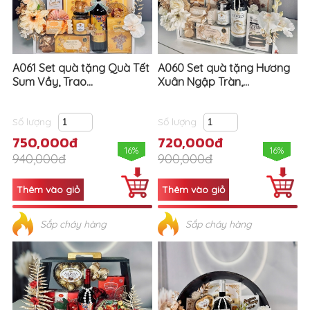
A061 Set quà tặng Quà Tết
A060 Set quà tặng Hương
Sum Vầy, Trao...
Xuân Ngập Tràn,...
Số lượng
Số lượng
750,000đ
720,000đ
16%
16%
940,000đ
900,000đ
Sắp cháy hàng
Sắp cháy hàng