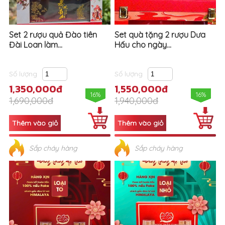
Set 2 rượu quả Đào tiên
Set quà tặng 2 rượu Dưa
Đài Loan làm...
Hấu cho ngày...
Số lượng
Số lượng
1,350,000đ
1,550,000đ
16%
16%
1,690,000đ
1,940,000đ
Sắp cháy hàng
Sắp cháy hàng