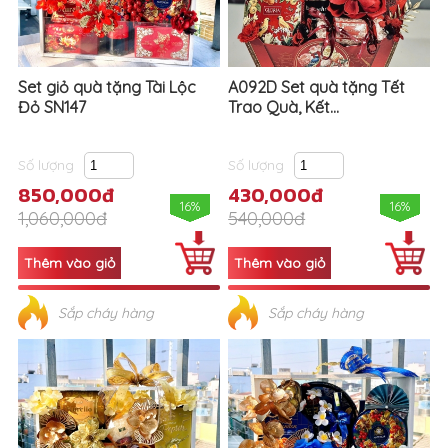
Set giỏ quà tặng Tài Lộc
A092D Set quà tặng Tết
Đỏ SN147
Trao Quà, Kết...
Số lượng
Số lượng
850,000đ
430,000đ
16%
16%
1,060,000đ
540,000đ
Sắp cháy hàng
Sắp cháy hàng