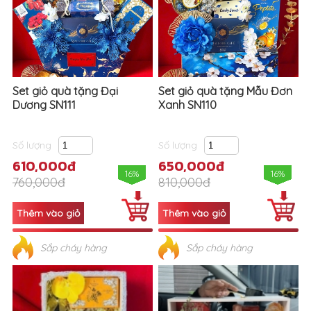
Set giỏ quà tặng Đại
Set giỏ quà tặng Mẫu Đơn
Dương SN111
Xanh SN110
Số lượng
Số lượng
610,000đ
650,000đ
16%
16%
760,000đ
810,000đ
Sắp cháy hàng
Sắp cháy hàng