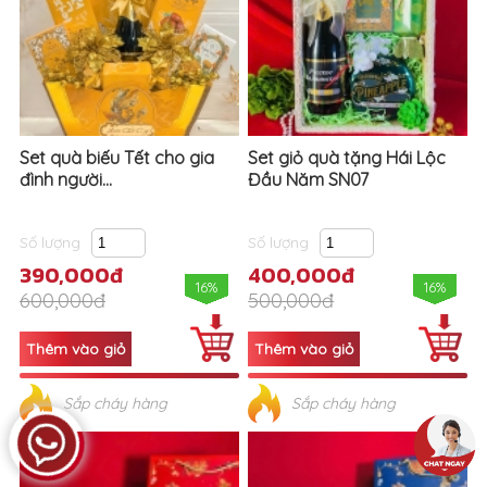
Set quà biếu Tết cho gia
Set giỏ quà tặng Hái Lộc
đình người...
Đầu Năm SN07
Số lượng
Số lượng
390,000đ
400,000đ
16%
16%
600,000đ
500,000đ
Sắp cháy hàng
Sắp cháy hàng