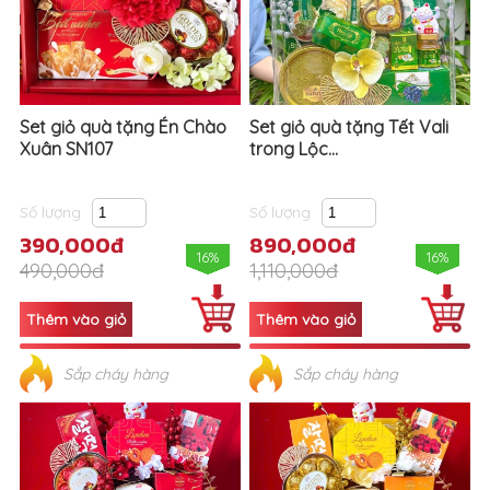
Set giỏ quà tặng Én Chào
Set giỏ quà tặng Tết Vali
Xuân SN107
trong Lộc...
Số lượng
Số lượng
390,000đ
890,000đ
16%
16%
490,000đ
1,110,000đ
Sắp cháy hàng
Sắp cháy hàng