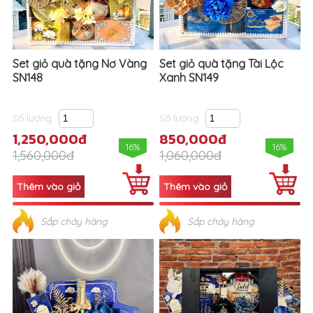
Set giỏ quà tặng Nơ Vàng
Set giỏ quà tặng Tài Lộc
SN148
Xanh SN149
Số lượng
Số lượng
1,250,000đ
850,000đ
16%
16%
1,560,000đ
1,060,000đ
Sắp cháy hàng
Sắp cháy hàng