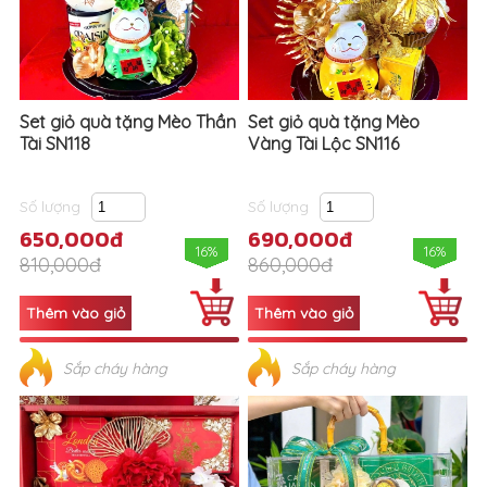
Set giỏ quà tặng Mèo Thần
Set giỏ quà tặng Mèo
Tài SN118
Vàng Tài Lộc SN116
Số lượng
Số lượng
650,000đ
690,000đ
16%
16%
810,000đ
860,000đ
Sắp cháy hàng
Sắp cháy hàng