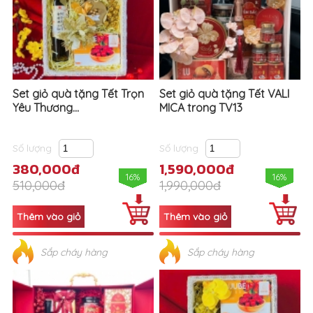
Set giỏ quà tặng Tết Trọn
Set giỏ quà tặng Tết VALI
Yêu Thương...
MICA trong TV13
Số lượng
Số lượng
380,000đ
1,590,000đ
16%
16%
510,000đ
1,990,000đ
Sắp cháy hàng
Sắp cháy hàng