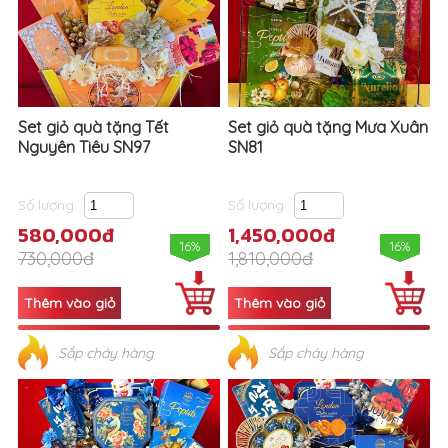
Set giỏ quà tặng Tết
Set giỏ quà tặng Mưa Xuân
Nguyên Tiêu SN97
SN81
Số lượng
Số lượng
580,000đ
1,450,000đ
16%
16%
730,000đ
1,810,000đ
Sắp cháy hàng
Sắp cháy hàng