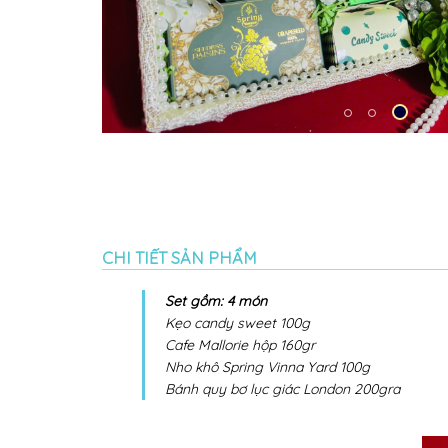
CHI TIẾT SẢN PHẨM
Set gồm: 4 món
Kẹo candy sweet 100g
Cafe Mallorie hộp 160gr
Nho khô Spring Vinna Yard 100g
Bánh quy bơ lục giác London 200gra