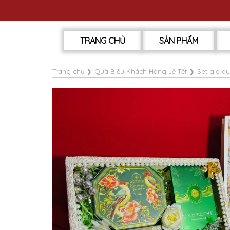
TRANG CHỦ
SẢN PHẨM
Trang chủ
❯
Quà Biếu Khách Hàng Lễ Tết
❯
Set giỏ q