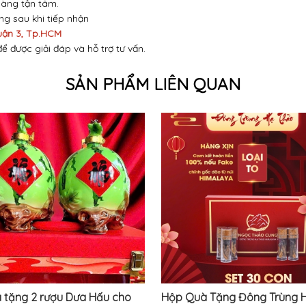
hàng tận tâm.
óng sau khi tiếp nhận
uận 3, Tp.HCM
để được giải đáp và hỗ trợ tư vấn.
SẢN PHẨM LIÊN QUAN
à tặng 2 rượu Dưa Hấu cho
Hộp Quà Tặng Đông Trùng 