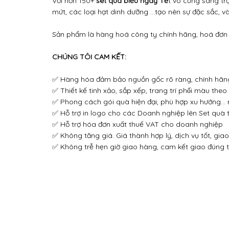
Với hơn 150+
set quà biếu ngày Tế
t vô cùng sang tr
mứt, các loại hạt dinh dưỡng ...tạo nên sự đặc sắc, và
Sản phẩm là hàng hoá công ty chính hãng, hoá đơn 
CHÚNG TÔI CAM KẾT:
✅ Hàng hóa đảm bảo nguồn gốc rõ ràng, chính hãn
✅ Thiết kế tinh xảo, sắp xếp, trang trí phối màu theo
✅ Phong cách gói quà hiện đại, phù hợp xu hướng… rấ
✅ Hỗ trợ in logo cho các Doanh nghiệp lên Set quà 
✅ Hỗ trợ hóa đơn xuất thuế VAT cho doanh nghiệp
✅ Không tăng giá. Giá thành hợp lý, dịch vụ tốt, gia
✅ Không trễ hẹn giờ giao hàng, cam kết giao đúng t