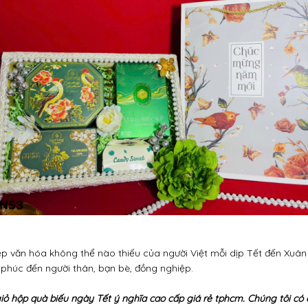
p văn hóa không thể nào thiếu của người Việt mỗi dịp Tết đến Xuân 
phúc đến người thân, bạn bè, đồng nghiệp.
 giỏ hộp quà biếu ngày Tết ý nghĩa cao cấp giá rẻ tphcm. Chúng tôi có 