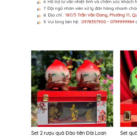
6. Hỗ trợ tư vấn nhiệt tình và chăm sóc khách 
7. Đội ngũ nhân viên xử lý đơn hàng nhanh ch
8. Địa chỉ :
187/3 Trần Văn Đang, Phường 11, Q
9. Vui lòng liên hệ:
0978357900 - 0799999984
Set 2 rượu quả Đào tiên Đài Loan
Set qu