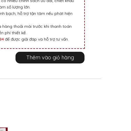
 có nhiều chính sách ưu đãi, chiết khấu
m số lượng lớn.
nh bạch, hỗ trợ tận tâm nếu phát hiện
 hàng thoải mái trước khi thanh toán
n phí thiết kế.
984
để được giải đáp và hỗ trợ tư vấn.
Thêm vào giỏ hàng