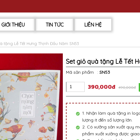
GIỚI THIỆU
TIN TỨC
LIÊN HỆ
uà tặng Lễ Tết Hưng Thịnh Đầu Năm SN53
Set giỏ quà tặng Lễ Tết
Mã sản phẩm
:
SN53
390,000đ
490,000đ
1. Nhận làm quà tặng in lo
lượng ít đến số lượng lớn.
2. Có xưởng sản xuất quy mô
phẩm xuất xưởng được giao 