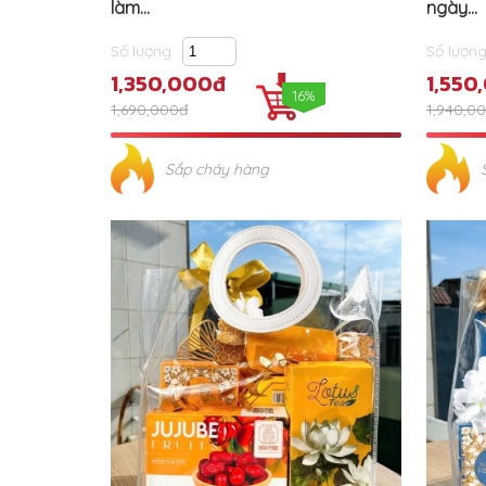
làm...
ngày...
Số lượng
Số lượn
1,350,000đ
1,550
16%
1,690,000đ
1,940,0
Sắp cháy hàng