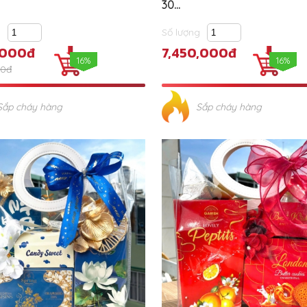
30...
g
Số lượng
,000đ
7,450,000đ
16%
16%
00đ
Sắp cháy hàng
Sắp cháy hàng