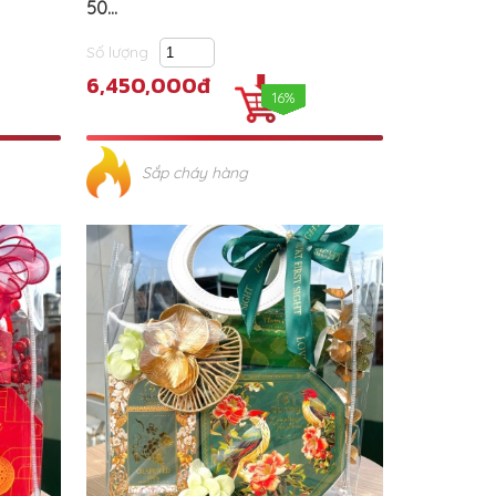
50...
Số lượng
6,450,000đ
16%
Sắp cháy hàng