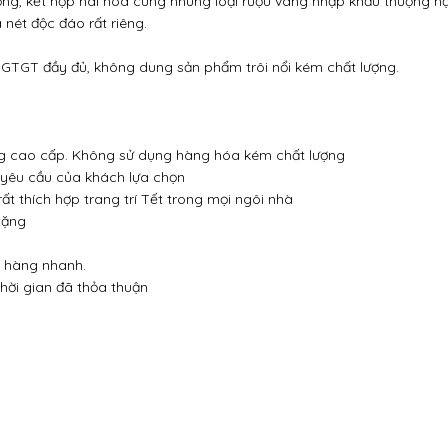
ọng, kết hợp hài hoà cùng những loại rượu vang nhập khẩu thượng 
 nét độc đáo rất riêng.
GTGT đầy đủ, không dung sản phẩm trôi nổi kém chất lượng.
g cao cấp. Không sử dụng hàng hóa kém chất lượng
 yêu cầu của khách lựa chọn
t thích hợp trang trí Tết trong mọi ngôi nhà
tặng
o hàng nhanh.
hời gian đã thỏa thuận