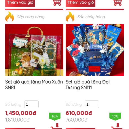
Sắp cháy hàng
Sắp cháy hàng
Set giỏ quà tặng Mưa Xuân
Set giỏ quà tặng Đại
SN81
Dương SN111
Số lượng
Số lượng
1,450,000đ
610,000đ
16%
16%
1,810,000đ
760,000đ