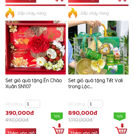
Sắp cháy hàng
Sắp cháy hàng
Set giỏ quà tặng Én Chào
Set giỏ quà tặng Tết Vali
Xuân SN107
trong Lộc...
Số lượng
Số lượng
390,000đ
890,000đ
16%
16%
490,000đ
1,110,000đ