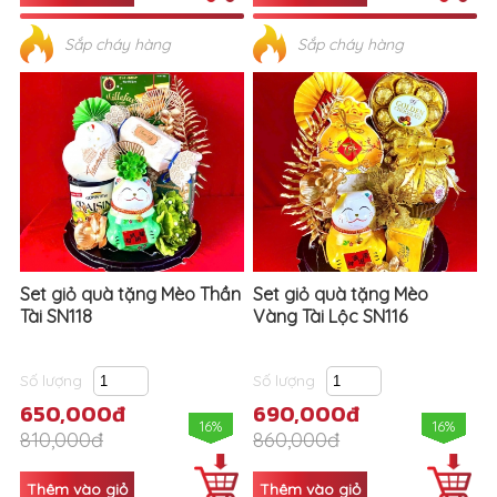
Sắp cháy hàng
Sắp cháy hàng
Set giỏ quà tặng Mèo Thần
Set giỏ quà tặng Mèo
Tài SN118
Vàng Tài Lộc SN116
Số lượng
Số lượng
650,000đ
690,000đ
16%
16%
810,000đ
860,000đ