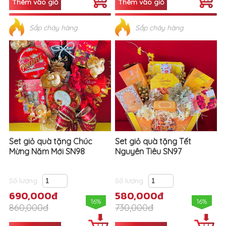
Sắp cháy hàng
Sắp cháy hàng
Set giỏ quà tặng Chúc
Set giỏ quà tặng Tết
Mừng Năm Mới SN98
Nguyên Tiêu SN97
Số lượng
Số lượng
690,000đ
580,000đ
16%
16%
860,000đ
730,000đ