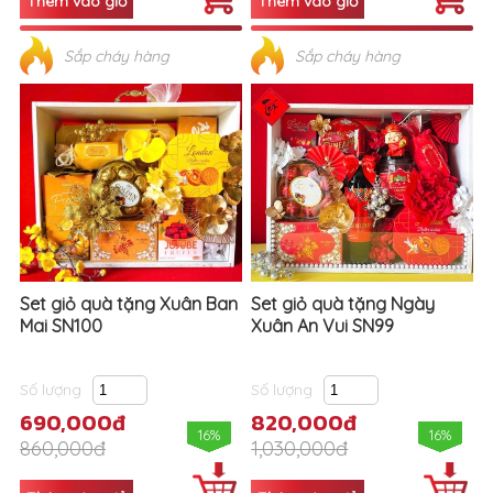
Sắp cháy hàng
Sắp cháy hàng
Set giỏ quà tặng Xuân Ban
Set giỏ quà tặng Ngày
Mai SN100
Xuân An Vui SN99
Số lượng
Số lượng
690,000đ
820,000đ
16%
16%
860,000đ
1,030,000đ