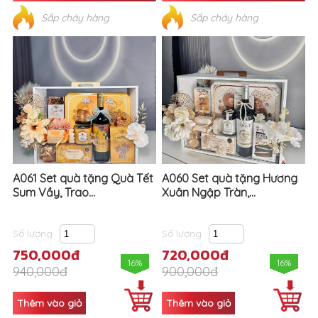
Sắp cháy hàng
Sắp cháy hàng
A061 Set quà tặng Quà Tết
A060 Set quà tặng Hương
Sum Vầy, Trao...
Xuân Ngập Tràn,...
Số lượng
Số lượng
750,000đ
720,000đ
16%
16%
940,000đ
900,000đ