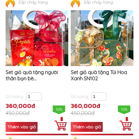
Sắp cháy hàng
Sắp cháy hàng
Set giỏ quà tặng người
Set giỏ quà tặng Túi Hoa
thân bạn bè...
Xanh SN102
Số lượng
Số lượng
360,000đ
360,000đ
16%
16%
450,000đ
450,000đ