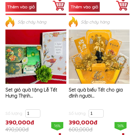
Sắp cháy hàng
Sắp cháy hàng
Set giỏ quà tặng Lễ Tết
Set quà biếu Tết cho gia
Hưng Thịnh...
đình người...
Số lượng
Số lượng
390,000đ
390,000đ
16%
16%
490,000đ
600,000đ