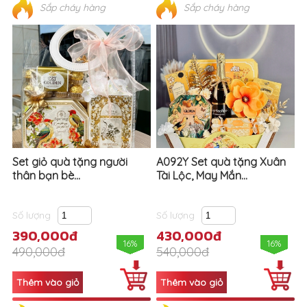
Sắp cháy hàng
Sắp cháy hàng
Set giỏ quà tặng người
A092Y Set quà tặng Xuân
thân bạn bè...
Tài Lộc, May Mắn...
Số lượng
Số lượng
390,000đ
430,000đ
16%
16%
490,000đ
540,000đ