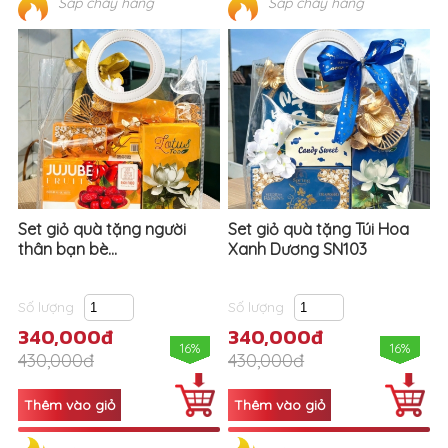
Sắp cháy hàng
Sắp cháy hàng
Set giỏ quà tặng người
Set giỏ quà tặng Túi Hoa
thân bạn bè...
Xanh Dương SN103
Số lượng
Số lượng
340,000đ
340,000đ
16%
16%
430,000đ
430,000đ