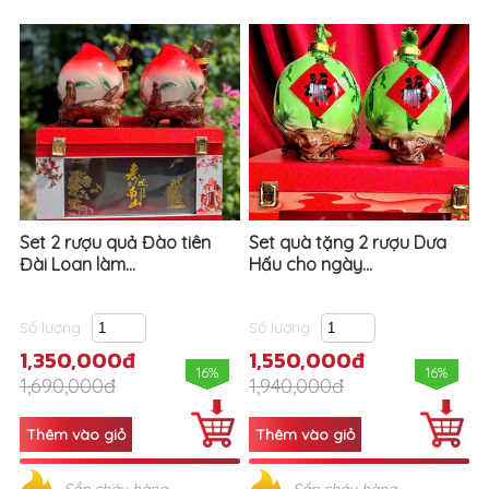
Set 2 rượu quả Đào tiên
Set quà tặng 2 rượu Dưa
Đài Loan làm...
Hấu cho ngày...
Số lượng
Số lượng
1,350,000đ
1,550,000đ
16%
16%
1,690,000đ
1,940,000đ
Sắp cháy hàng
Sắp cháy hàng