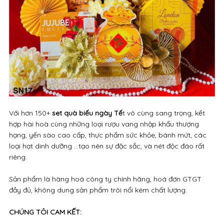
Với hơn 150+
set quà biếu ngày Tế
t vô cùng sang trọng, kết
hợp hài hoà cùng những loại rượu vang nhập khẩu thượng
hạng, yến sào cao cấp, thực phẩm sức khỏe, bánh mứt, các
loại hạt dinh dưỡng ...tạo nên sự đặc sắc, và nét độc đáo rất
riêng.
Sản phẩm là hàng hoá công ty chính hãng, hoá đơn GTGT
đầy đủ, không dung sản phẩm trôi nổi kém chất lượng.
CHÚNG TÔI CAM KẾT: