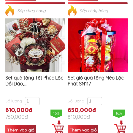
Sắp cháy hàng
Sắp cháy hàng
Set quà tặng Tết Phúc Lộc
Set giỏ quà tặng Mèo Lộc
Dồi Dào,...
Phát SN117
Số lượng
Số lượng
610,000đ
650,000đ
16%
16%
760,000đ
810,000đ