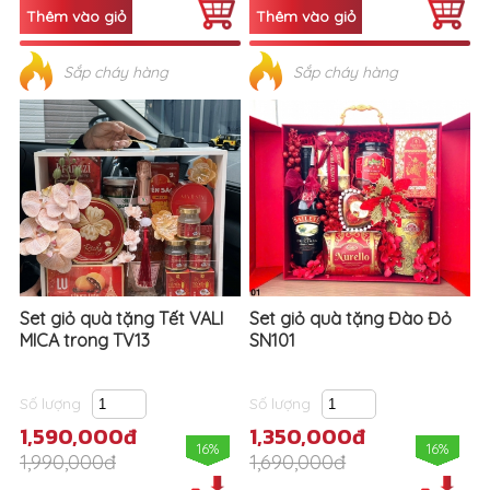
Sắp cháy hàng
Sắp cháy hàng
Set giỏ quà tặng Tết VALI
Set giỏ quà tặng Đào Đỏ
MICA trong TV13
SN101
Số lượng
Số lượng
1,590,000đ
1,350,000đ
16%
16%
1,990,000đ
1,690,000đ