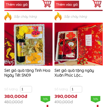
Sắp cháy hàng
Sắp cháy hàng
Set giỏ quà tặng Tinh Hoa
Set giỏ quà tặng ngày
Ngày Tết SN09
Xuân Phúc Lộc...
Số lượng
Số lượng
380,000đ
390,000đ
16%
16%
480,000đ
490,000đ