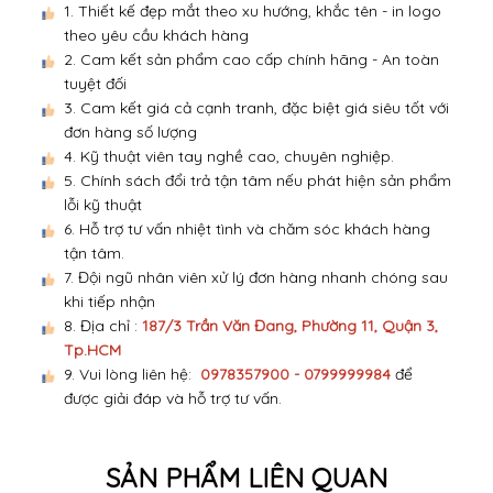
1. Thiết kế đẹp mắt theo xu hướng, khắc tên - in logo
theo yêu cầu khách hàng
2. Cam kết sản phẩm cao cấp chính hãng - An toàn
tuyệt đối
3. Cam kết giá cả cạnh tranh, đặc biệt giá siêu tốt với
đơn hàng số lượng
4. Kỹ thuật viên tay nghề cao, chuyên nghiệp.
5. Chính sách đổi trả tận tâm nếu phát hiện sản phẩm
lỗi kỹ thuật
6. Hỗ trợ tư vấn nhiệt tình và chăm sóc khách hàng
tận tâm.
7. Đội ngũ nhân viên xử lý đơn hàng nhanh chóng sau
khi tiếp nhận
8. Địa chỉ :
187/3 Trần Văn Đang, Phường 11, Quận 3,
Tp.HCM
9. Vui lòng liên hệ:
0978357900 - 0799999984
để
được giải đáp và hỗ trợ tư vấn.
SẢN PHẨM LIÊN QUAN