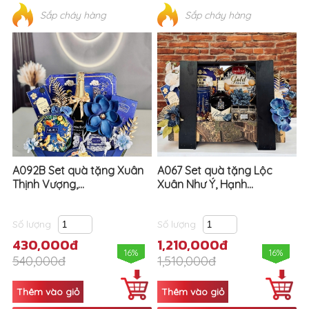
Sắp cháy hàng
Sắp cháy hàng
A092B Set quà tặng Xuân
A067 Set quà tặng Lộc
Thịnh Vượng,...
Xuân Như Ý, Hạnh...
Số lượng
Số lượng
430,000đ
1,210,000đ
16%
16%
540,000đ
1,510,000đ