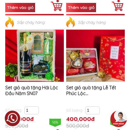
Sắp cháy hàng
Sắp cháy hàng
Set giỏ quà tặng Hái Lộc
Set giỏ quà tặng Lễ Tết
Đầu Năm SN07
Phúc Lộc...
Số lượng
Số lượng
400,000đ
400,000đ
16%
16%
500,000đ
500,000đ