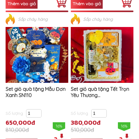
Sắp cháy hàng
Sắp cháy hàng
Set giỏ quà tặng Mẫu Đơn
Set giỏ quà tặng Tết Trọn
Xanh SN110
Yêu Thương...
Số lượng
Số lượng
650,000đ
380,000đ
16%
16%
810,000đ
510,000đ