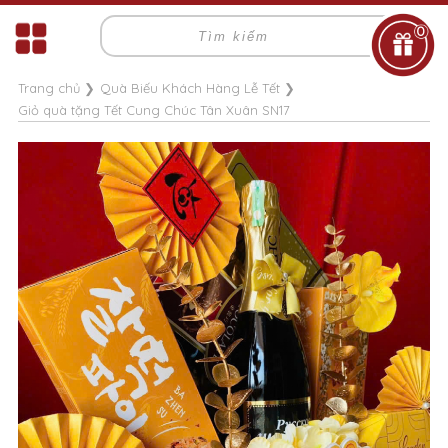
0
Trang chủ
❯
Quà Biếu Khách Hàng Lễ Tết
❯
Giỏ quà tặng Tết Cung Chúc Tân Xuân SN17