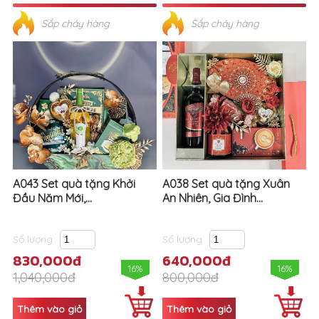
Sắp cháy hàng
Sắp cháy hàng
A043 Set quà tặng Khởi
A038 Set quà tặng Xuân
Đầu Năm Mới,...
An Nhiên, Gia Đình...
Số lượng
Số lượng
830,000đ
640,000đ
16%
16%
1,040,000đ
800,000đ