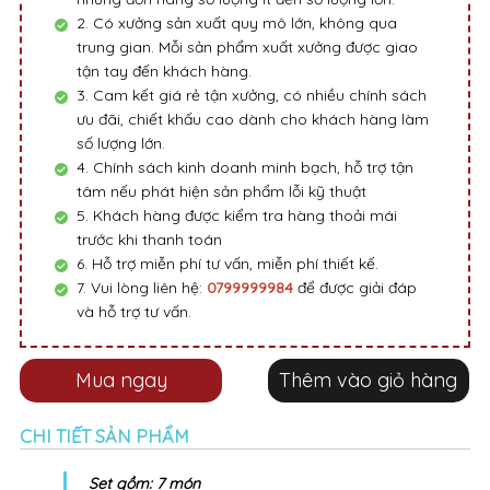
2. Có xưởng sản xuất quy mô lớn, không qua
trung gian. Mỗi sản phẩm xuất xưởng được giao
tận tay đến khách hàng.
3. Cam kết giá rẻ tận xưởng, có nhiều chính sách
ưu đãi, chiết khấu cao dành cho khách hàng làm
số lượng lớn.
4. Chính sách kinh doanh minh bạch, hỗ trợ tận
tâm nếu phát hiện sản phẩm lỗi kỹ thuật
5. Khách hàng được kiểm tra hàng thoải mái
trước khi thanh toán
6. Hỗ trợ miễn phí tư vấn, miễn phí thiết kế.
7. Vui lòng liên hệ:
0799999984
để được giải đáp
và hỗ trợ tư vấn.
Mua ngay
Thêm vào giỏ hàng
CHI TIẾT SẢN PHẨM
Set gồm: 7 món