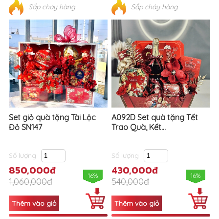
Sắp cháy hàng
Sắp cháy hàng
Set giỏ quà tặng Tài Lộc
A092D Set quà tặng Tết
Đỏ SN147
Trao Quà, Kết...
Số lượng
Số lượng
850,000đ
430,000đ
16%
16%
1,060,000đ
540,000đ