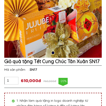
Giỏ quà tặng Tết Cung Chúc Tân Xuân SN17
Mã sản phẩm
:
SN17
610,000đ
-20%
760,000đ
1. Nhận làm quà tặng in logo doanh nghiệp từ
những đơn hàng số lượng ít đến số lượng lớn.