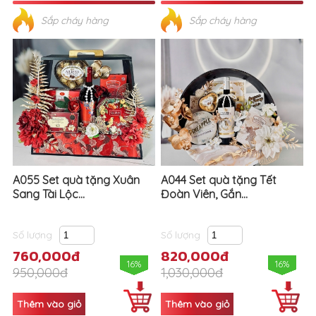
Sắp cháy hàng
Sắp cháy hàng
A055 Set quà tặng Xuân
A044 Set quà tặng Tết
Sang Tài Lộc...
Đoàn Viên, Gắn...
Số lượng
Số lượng
760,000đ
820,000đ
16%
16%
950,000đ
1,030,000đ