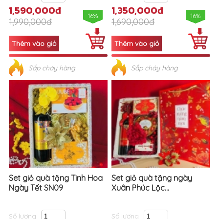
1,590,000đ
1,350,000đ
16%
16%
1,990,000đ
1,690,000đ
Sắp cháy hàng
Sắp cháy hàng
Set giỏ quà tặng Tinh Hoa
Set giỏ quà tặng ngày
Ngày Tết SN09
Xuân Phúc Lộc...
Số lượng
Số lượng