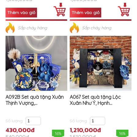
Sắp cháy hàng
Sắp cháy hàng
A092B Set quà tặng Xuân
A067 Set quà tặng Lộc
Thịnh Vượng,...
Xuân Như Ý, Hạnh...
Số lượng
Số lượng
430,000đ
1,210,000đ
16%
16%