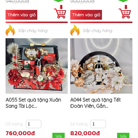
940,000đ
900,000đ
Sắp cháy hàng
Sắp cháy hàng
A055 Set quà tặng Xuân
A044 Set quà tặng Tết
Sang Tài Lộc...
Đoàn Viên, Gắn...
Số lượng
Số lượng
760,000đ
820,000đ
16%
16%