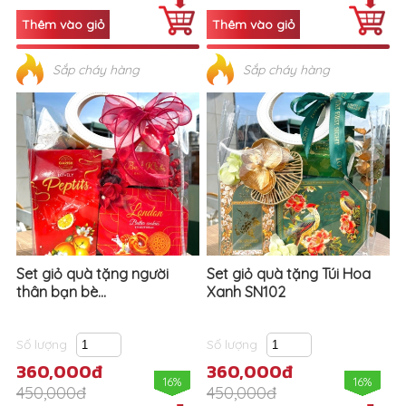
Sắp cháy hàng
Sắp cháy hàng
Set giỏ quà tặng người
Set giỏ quà tặng Túi Hoa
thân bạn bè...
Xanh SN102
Số lượng
Số lượng
360,000đ
360,000đ
16%
16%
450,000đ
450,000đ