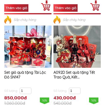
Sắp cháy hàng
Sắp cháy hàng
Set giỏ quà tặng Tài Lộc
A092D Set quà tặng Tết
Đỏ SN147
Trao Quà, Kết...
Số lượng
Số lượng
850,000đ
430,000đ
16%
16%
1,060,000đ
540,000đ