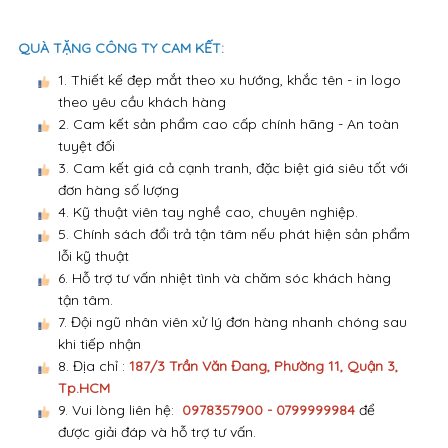
QUÀ TẶNG CÔNG TY CAM KẾT:
1. Thiết kế đẹp mắt theo xu hướng, khắc tên - in logo
theo yêu cầu khách hàng
2. Cam kết sản phẩm cao cấp chính hãng - An toàn
tuyệt đối
3. Cam kết giá cả cạnh tranh, đặc biệt giá siêu tốt với
đơn hàng số lượng
4. Kỹ thuật viên tay nghề cao, chuyên nghiệp.
5. Chính sách đổi trả tận tâm nếu phát hiện sản phẩm
lỗi kỹ thuật
6. Hỗ trợ tư vấn nhiệt tình và chăm sóc khách hàng
tận tâm.
7. Đội ngũ nhân viên xử lý đơn hàng nhanh chóng sau
khi tiếp nhận
8. Địa chỉ :
187/3 Trần Văn Đang, Phường 11, Quận 3,
Tp.HCM
9. Vui lòng liên hệ:
0978357900 - 0799999984
để
được giải đáp và hỗ trợ tư vấn.