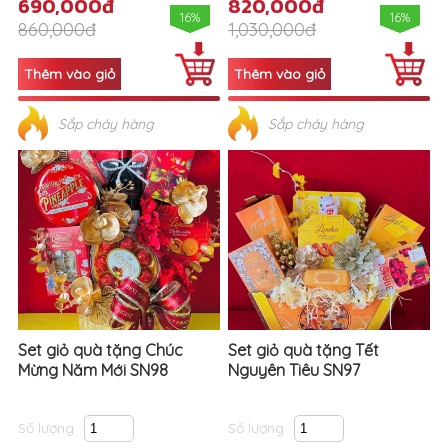
690,000đ
820,000đ
16%
16%
860,000đ
1,030,000đ
Sắp cháy hàng
Sắp cháy hàng
Set giỏ quà tặng Chúc
Set giỏ quà tặng Tết
Mừng Năm Mới SN98
Nguyên Tiêu SN97
Số lượng
Số lượng