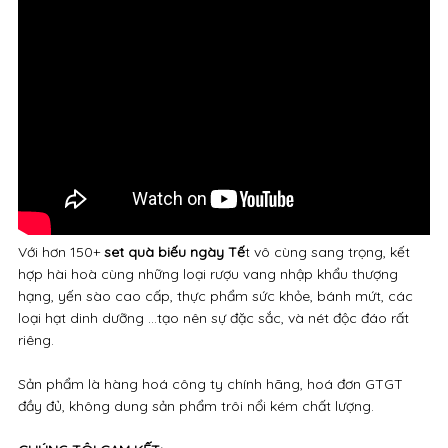
Với hơn 150+
set quà biếu ngày Tế
t vô cùng sang trọng, kết
hợp hài hoà cùng những loại rượu vang nhập khẩu thượng
hạng, yến sào cao cấp, thực phẩm sức khỏe, bánh mứt, các
loại hạt dinh dưỡng ...tạo nên sự đặc sắc, và nét độc đáo rất
riêng.
Sản phẩm là hàng hoá công ty chính hãng, hoá đơn GTGT
đầy đủ, không dung sản phẩm trôi nổi kém chất lượng.