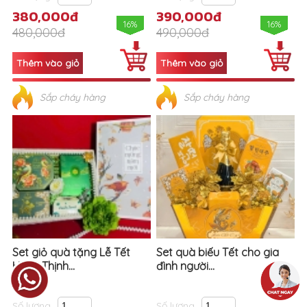
380,000đ
390,000đ
16%
16%
480,000đ
490,000đ
Sắp cháy hàng
Sắp cháy hàng
Set giỏ quà tặng Lễ Tết
Set quà biếu Tết cho gia
Hưng Thịnh...
đình người...
Số lượng
Số lượng