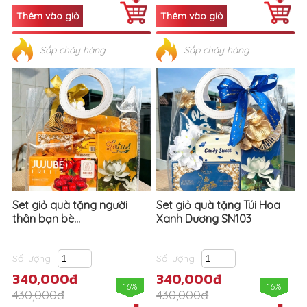
Sắp cháy hàng
Sắp cháy hàng
Set giỏ quà tặng người
Set giỏ quà tặng Túi Hoa
thân bạn bè...
Xanh Dương SN103
Số lượng
Số lượng
340,000đ
340,000đ
16%
16%
430,000đ
430,000đ