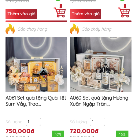
540,000đ
1,510,000đ
Sắp cháy hàng
Sắp cháy hàng
A061 Set quà tặng Quà Tết
A060 Set quà tặng Hương
Sum Vầy, Trao...
Xuân Ngập Tràn,...
Số lượng
Số lượng
750,000đ
720,000đ
16%
16%