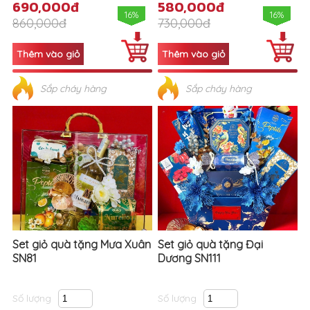
690,000đ
580,000đ
16%
16%
860,000đ
730,000đ
Sắp cháy hàng
Sắp cháy hàng
Set giỏ quà tặng Mưa Xuân
Set giỏ quà tặng Đại
SN81
Dương SN111
Số lượng
Số lượng