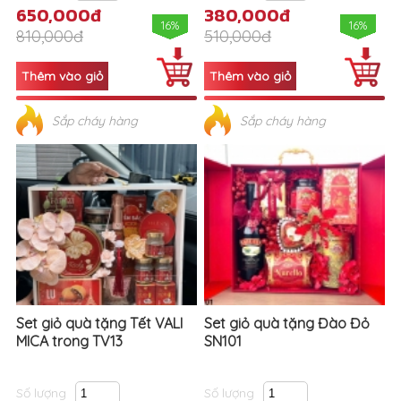
650,000đ
380,000đ
16%
16%
810,000đ
510,000đ
Sắp cháy hàng
Sắp cháy hàng
Set giỏ quà tặng Tết VALI
Set giỏ quà tặng Đào Đỏ
MICA trong TV13
SN101
Số lượng
Số lượng