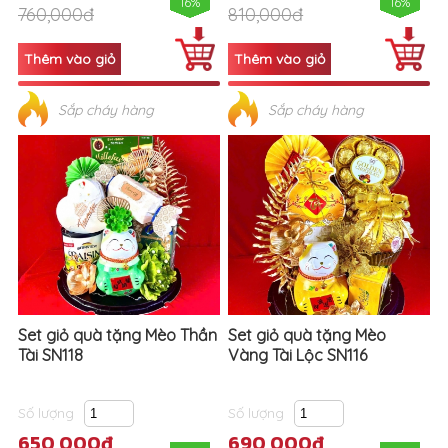
16%
16%
760,000đ
810,000đ
Sắp cháy hàng
Sắp cháy hàng
Set giỏ quà tặng Mèo Thần
Set giỏ quà tặng Mèo
Tài SN118
Vàng Tài Lộc SN116
Số lượng
Số lượng
650,000đ
690,000đ