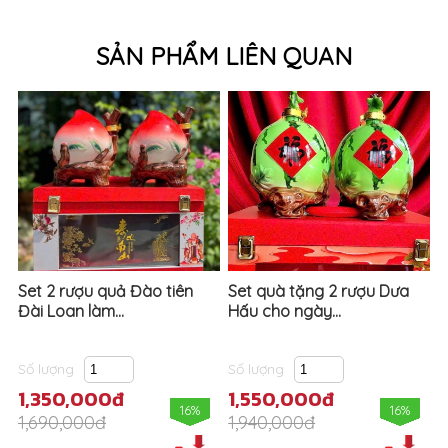
SẢN PHẨM LIÊN QUAN
Set 2 rượu quả Đào tiên
Set quà tặng 2 rượu Dưa
Đài Loan làm...
Hấu cho ngày...
Số lượng
Số lượng
1,350,000đ
1,550,000đ
16%
16%
1,690,000đ
1,940,000đ