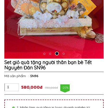
Set giỏ quà tặng người thân bạn bè Tết
Nguyên Đán SN96
Mã sản phẩm
:
SN96
580,000đ
-20%
730,000đ
1. Nhận làm quà tặng in logo doanh nghiệp từ