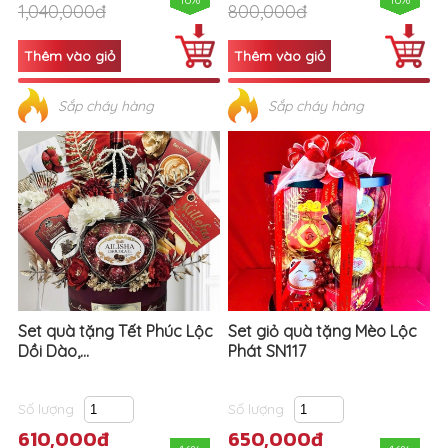
1,040,000đ
800,000đ
Sắp cháy hàng
Sắp cháy hàng
Set quà tặng Tết Phúc Lộc
Set giỏ quà tặng Mèo Lộc
Dồi Dào,...
Phát SN117
Số lượng
Số lượng
610,000đ
650,000đ