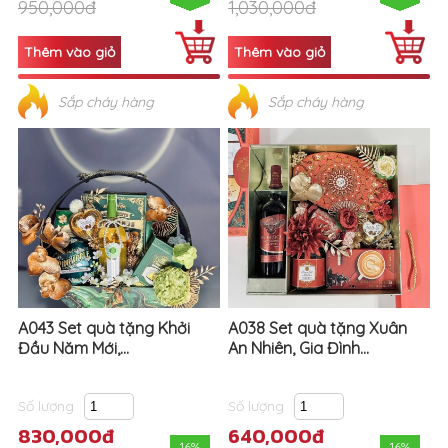
950,000đ
1,030,000đ
Sắp cháy hàng
Sắp cháy hàng
A043 Set quà tặng Khởi
A038 Set quà tặng Xuân
Đầu Năm Mới,...
An Nhiên, Gia Đình...
Số lượng
Số lượng
830,000đ
640,000đ
16%
16%