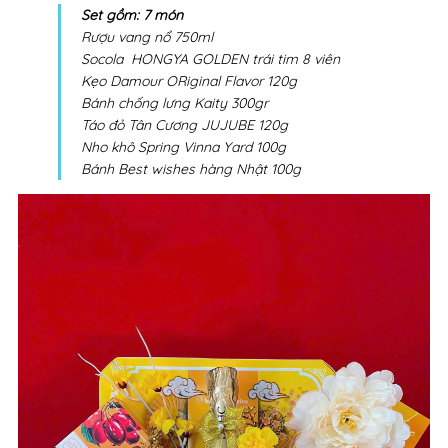
Set gồm: 7 món
Rượu vang nổ 750ml
Socola HONGYA GOLDEN trái tim 8 viên
Kẹo Damour ORiginal Flavor 120g
Bánh chống lưng Kaity 300gr
Táo đỏ Tân Cương JUJUBE 120g
Nho khô Spring Vinna Yard 100g
Bánh Best wishes hàng Nhật 100g