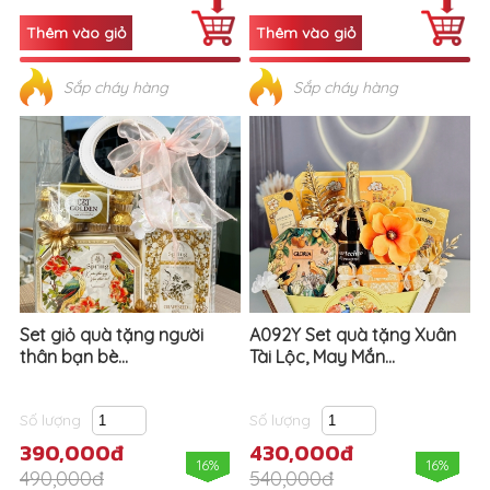
Sắp cháy hàng
Sắp cháy hàng
Set giỏ quà tặng người
A092Y Set quà tặng Xuân
thân bạn bè...
Tài Lộc, May Mắn...
Số lượng
Số lượng
390,000đ
430,000đ
16%
16%
490,000đ
540,000đ