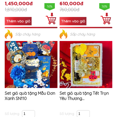
1,450,000đ
610,000đ
16%
16%
1,810,000đ
760,000đ
Sắp cháy hàng
Sắp cháy hàng
Set giỏ quà tặng Mẫu Đơn
Set giỏ quà tặng Tết Trọn
Xanh SN110
Yêu Thương...
Số lượng
Số lượng