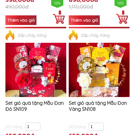
16%
16%
490,000đ
1,110,000đ
Sắp cháy hàng
Sắp cháy hàng
Set giỏ quà tặng Mẫu Đơn
Set giỏ quà tặng Mẫu Đơn
Đỏ SN109
Vàng SN108
Số lượng
Số lượng