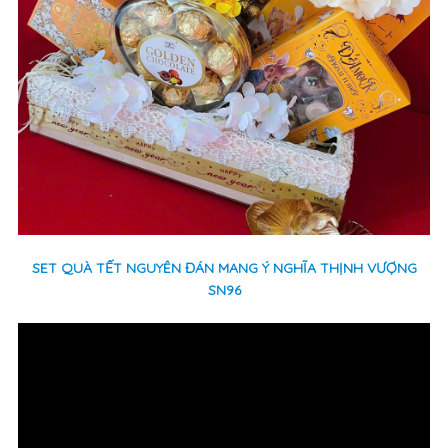
SET QUÀ TẾT NGUYÊN ĐÁN MANG Ý NGHĨA THỊNH VƯỢNG
SN96