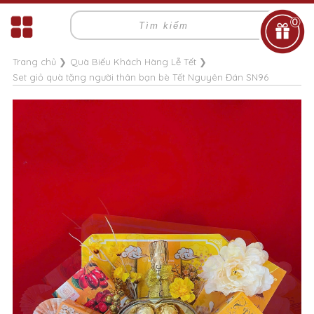
0
Trang chủ
❯
Quà Biếu Khách Hàng Lễ Tết
❯
Set giỏ quà tặng người thân bạn bè Tết Nguyên Đán SN96