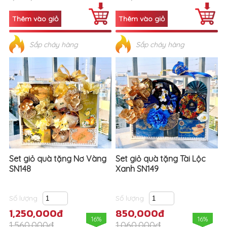
Sắp cháy hàng
Sắp cháy hàng
Set giỏ quà tặng Nơ Vàng
Set giỏ quà tặng Tài Lộc
SN148
Xanh SN149
Số lượng
Số lượng
1,250,000đ
850,000đ
16%
16%
1,560,000đ
1,060,000đ