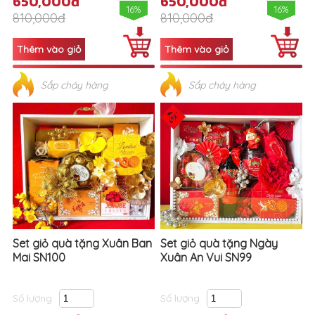
650,000đ
650,000đ
16%
16%
810,000đ
810,000đ
Sắp cháy hàng
Sắp cháy hàng
Set giỏ quà tặng Xuân Ban
Set giỏ quà tặng Ngày
Mai SN100
Xuân An Vui SN99
Số lượng
Số lượng