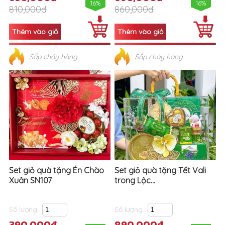
16%
16%
810,000đ
860,000đ
Sắp cháy hàng
Sắp cháy hàng
Set giỏ quà tặng Én Chào
Set giỏ quà tặng Tết Vali
Xuân SN107
trong Lộc...
Số lượng
Số lượng
390,000đ
890,000đ