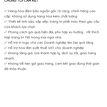
CHÚNG TÔI CAM KẾT:
✅ Hàng hóa đảm bảo nguồn gốc rõ ràng, chính hãng cao
cấp. Không sử dụng hàng hóa kém chất lượng
✅ Thiết kế tinh xảo, sắp xếp, trang trí phối màu theo yêu cầu
của khách lựa chọn
✅ Phong cách gói quà hiện đại, phù hợp xu hướng… rất thích
hợp trang trí Tết trong mọi ngôi nhà
✅ Hỗ trợ in logo cho các Doanh nghiệp lên Set quà tặng
✅ Hỗ trợ hóa đơn xuất thuế VAT cho doanh nghiệp
✅ Không tăng giá. Giá thành hợp lý, dịch vụ tốt, giao hàng
nhanh.
✅ Không trễ hẹn giờ giao hàng, cam kết giao đúng thời gian
đã thỏa thuận