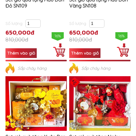
Đỏ SN109
Vàng SN108
Số lượng
Số lượng
650,000đ
650,000đ
16%
16%
810,000đ
810,000đ
Sắp cháy hàng
Sắp cháy hàng