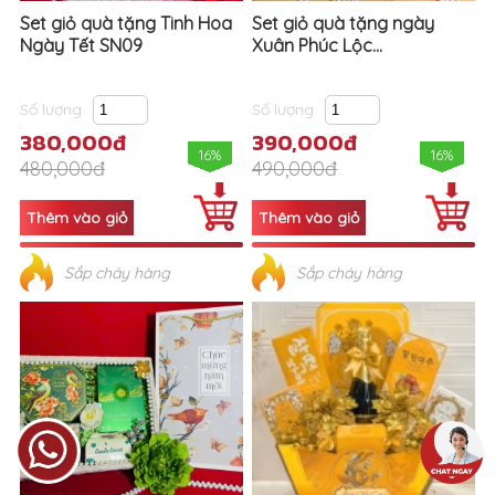
Set giỏ quà tặng Tinh Hoa
Set giỏ quà tặng ngày
Ngày Tết SN09
Xuân Phúc Lộc...
Số lượng
Số lượng
380,000đ
390,000đ
16%
16%
480,000đ
490,000đ
Sắp cháy hàng
Sắp cháy hàng