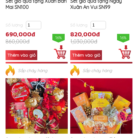
Set giỏ quà tặng Xuân Ban
Set giỏ quà tặng Ngày
Mai SN100
Xuân An Vui SN99
Số lượng
Số lượng
690,000đ
820,000đ
16%
16%
860,000đ
1,030,000đ
Sắp cháy hàng
Sắp cháy hàng