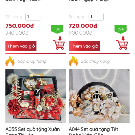
Số lượng
Số lượng
750,000đ
720,000đ
16%
16%
940,000đ
900,000đ
Sắp cháy hàng
Sắp cháy hàng
A055 Set quà tặng Xuân
A044 Set quà tặng Tết