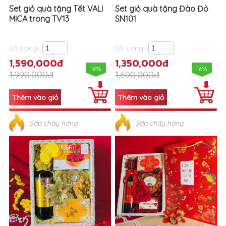
Set giỏ quà tặng Tết VALI
Set giỏ quà tặng Đào Đỏ
MICA trong TV13
SN101
Số lượng
Số lượng
1,590,000đ
1,350,000đ
16%
16%
1,990,000đ
1,690,000đ
Sắp cháy hàng
Sắp cháy hàng