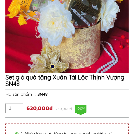
Set giỏ quà tặng Xuân Tài Lộc Thịnh Vượng
SN48
Mã sản phẩm
:
SN48
620,000đ
-20%
780,000đ
1. Nhận làm quà tặng in logo doanh nghiệp từ