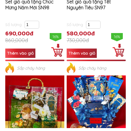
Set giỏ quà tặng Chúc
Set giỏ quà tặng Tết
Mừng Năm Mới SN98
Nguyên Tiêu SN97
Số lượng
Số lượng
690,000đ
580,000đ
16%
16%
860,000đ
730,000đ
Sắp cháy hàng
Sắp cháy hàng