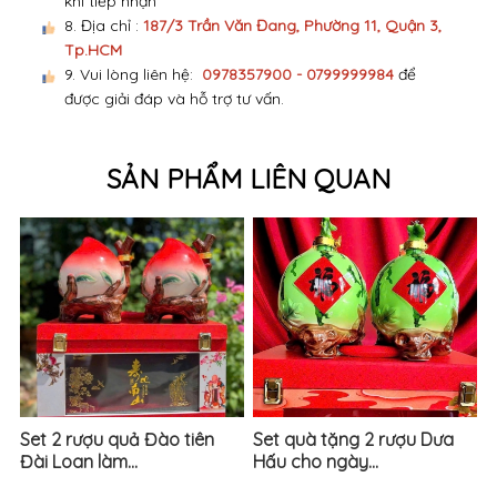
khi tiếp nhận
8. Địa chỉ :
187/3 Trần Văn Đang, Phường 11, Quận 3,
Tp.HCM
9. Vui lòng liên hệ:
0978357900 - 0799999984
để
được giải đáp và hỗ trợ tư vấn.
SẢN PHẨM LIÊN QUAN
Set 2 rượu quả Đào tiên
Set quà tặng 2 rượu Dưa
Đài Loan làm...
Hấu cho ngày...