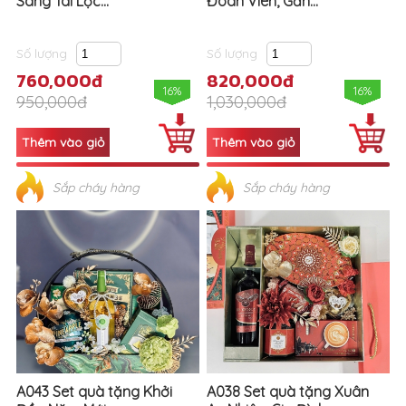
Sang Tài Lộc...
Đoàn Viên, Gắn...
Số lượng
Số lượng
760,000đ
820,000đ
16%
16%
950,000đ
1,030,000đ
Sắp cháy hàng
Sắp cháy hàng
A043 Set quà tặng Khởi
A038 Set quà tặng Xuân