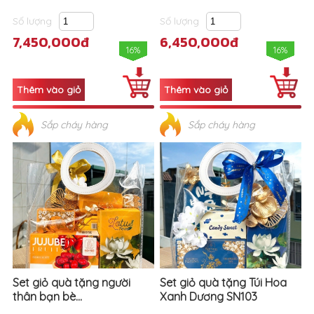
Số lượng
Số lượng
7,450,000đ
6,450,000đ
16%
16%
Sắp cháy hàng
Sắp cháy hàng
Set giỏ quà tặng người
Set giỏ quà tặng Túi Hoa
thân bạn bè...
Xanh Dương SN103