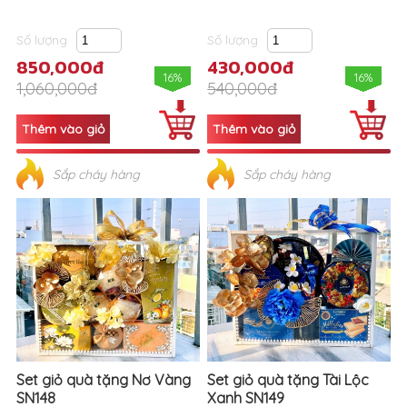
Số lượng
Số lượng
850,000đ
430,000đ
16%
16%
1,060,000đ
540,000đ
Sắp cháy hàng
Sắp cháy hàng
Set giỏ quà tặng Nơ Vàng
Set giỏ quà tặng Tài Lộc
SN148
Xanh SN149