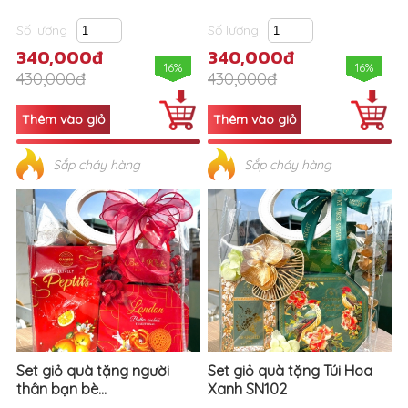
Số lượng
Số lượng
340,000đ
340,000đ
16%
16%
430,000đ
430,000đ
Sắp cháy hàng
Sắp cháy hàng
Set giỏ quà tặng người
Set giỏ quà tặng Túi Hoa
thân bạn bè...
Xanh SN102