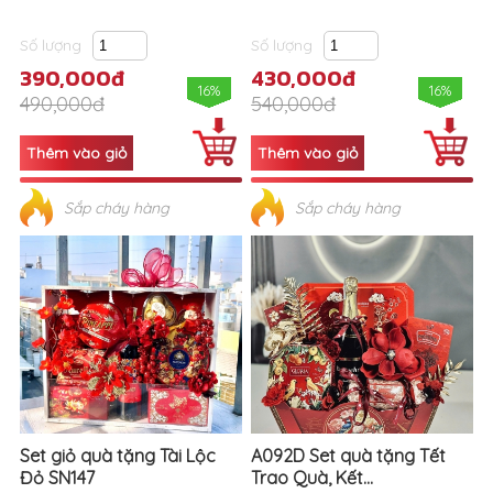
Số lượng
Số lượng
390,000đ
430,000đ
16%
16%
490,000đ
540,000đ
Sắp cháy hàng
Sắp cháy hàng
Set giỏ quà tặng Tài Lộc
A092D Set quà tặng Tết
Đỏ SN147
Trao Quà, Kết...