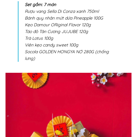
Set gồm: 7 món
Rượu vang Sella Di Conza xanh 750ml
Bánh quy nhân mứt dứa Pineapple 100G
Kẹo Damour ORiginal Flavor 120g
Táo đỏ Tân Cương JUJUBE 120g
Trà Lotus 100g
Viên kẹo candy sweet 100g
Socola GOLDEN HONGYA NƠ 280G (chống
lưng)