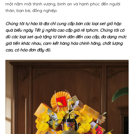
một năm mới thịnh vượng, bình an và hạnh phúc đến người
thân, bạn bè, đồng nghiệp.
Chúng tôi tự hào là địa chỉ cung cấp bán các loại set giỏ hộp
quà biếu ngày Tết ý nghĩa cao cấp giá rẻ tphcm. Chúng tôi có
đủ các loại set quà tặng từ bình dân đến cao cấp, đa dạng mức
giá tiền khác nhau, cam kết hàng hóa chính hãng, chất lượng
cao, có hóa đơn đầy đủ.