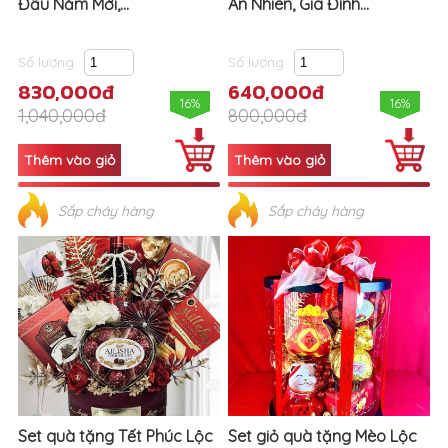
Đầu Năm Mới,...
An Nhiên, Gia Đình...
Số lượng
Số lượng
830,000đ
640,000đ
16%
16%
1,040,000đ
800,000đ
Sắp cháy hàng
Sắp cháy hàng
Set quà tặng Tết Phúc Lộc
Set giỏ quà tặng Mèo Lộc