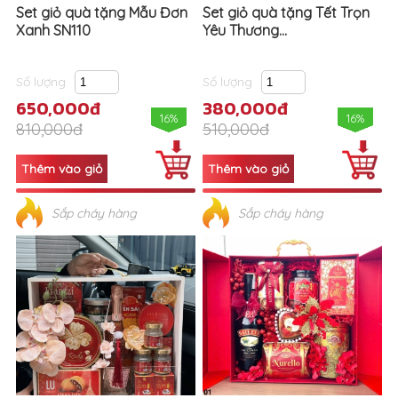
Set giỏ quà tặng Mẫu Đơn
Set giỏ quà tặng Tết Trọn
Xanh SN110
Yêu Thương...
Số lượng
Số lượng
650,000đ
380,000đ
16%
16%
810,000đ
510,000đ
Sắp cháy hàng
Sắp cháy hàng