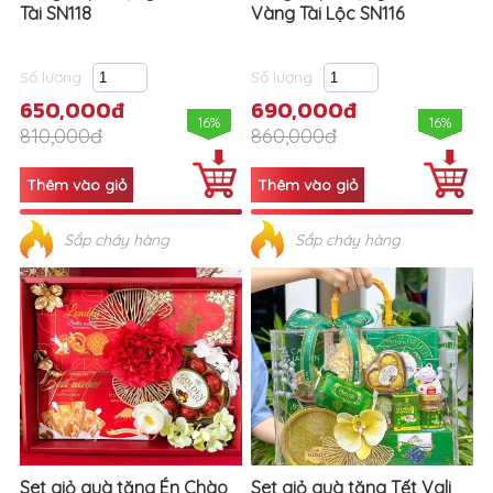
Tài SN118
Vàng Tài Lộc SN116
Số lượng
Số lượng
650,000đ
690,000đ
16%
16%
810,000đ
860,000đ
Sắp cháy hàng
Sắp cháy hàng
Set giỏ quà tặng Én Chào
Set giỏ quà tặng Tết Vali