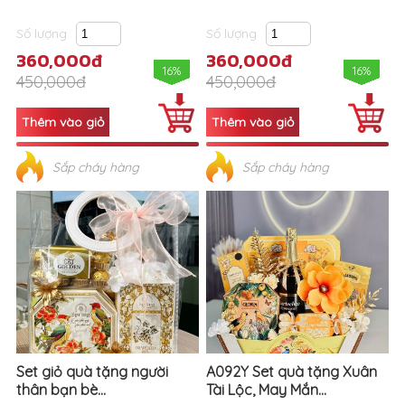
Số lượng
Số lượng
360,000đ
360,000đ
16%
16%
450,000đ
450,000đ
Sắp cháy hàng
Sắp cháy hàng
Set giỏ quà tặng người
A092Y Set quà tặng Xuân
thân bạn bè...
Tài Lộc, May Mắn...