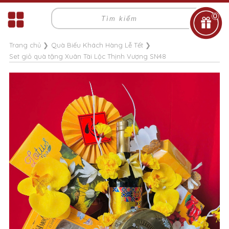
0
Trang chủ
❯
Quà Biếu Khách Hàng Lễ Tết
❯
Set giỏ quà tặng Xuân Tài Lộc Thịnh Vượng SN48