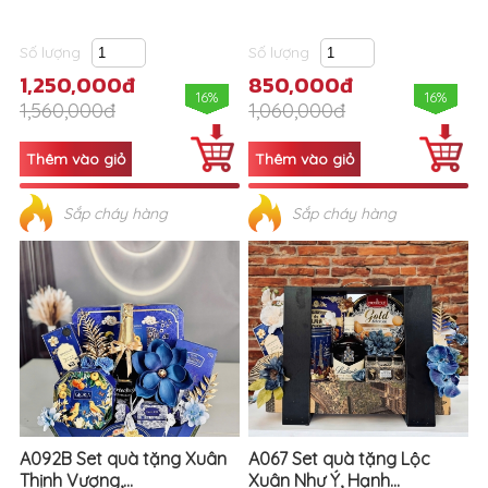
Số lượng
Số lượng
1,250,000đ
850,000đ
16%
16%
1,560,000đ
1,060,000đ
Sắp cháy hàng
Sắp cháy hàng
A092B Set quà tặng Xuân
A067 Set quà tặng Lộc
Thịnh Vượng,...
Xuân Như Ý, Hạnh...