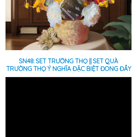
SN48: SET TRƯỜNG THỌ || SET QUÀ
TRƯỜNG THỌ Ý NGHĨA ĐẶC BIỆT ĐONG ĐẦY