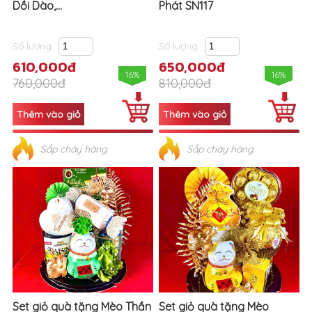
Dồi Dào,...
Phát SN117
Số lượng
Số lượng
610,000đ
650,000đ
16%
16%
760,000đ
810,000đ
Sắp cháy hàng
Sắp cháy hàng
Set giỏ quà tặng Mèo Thần
Set giỏ quà tặng Mèo