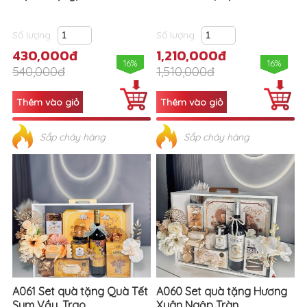
Số lượng
Số lượng
430,000đ
1,210,000đ
16%
16%
540,000đ
1,510,000đ
Sắp cháy hàng
Sắp cháy hàng
A061 Set quà tặng Quà Tết
A060 Set quà tặng Hương
Sum Vầy, Trao...
Xuân Ngập Tràn,...