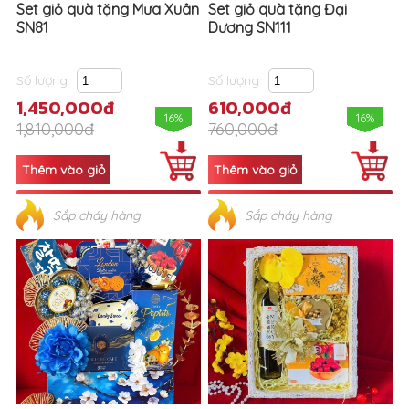
Set giỏ quà tặng Mưa Xuân
Set giỏ quà tặng Đại
SN81
Dương SN111
Số lượng
Số lượng
1,450,000đ
610,000đ
16%
16%
1,810,000đ
760,000đ
Sắp cháy hàng
Sắp cháy hàng