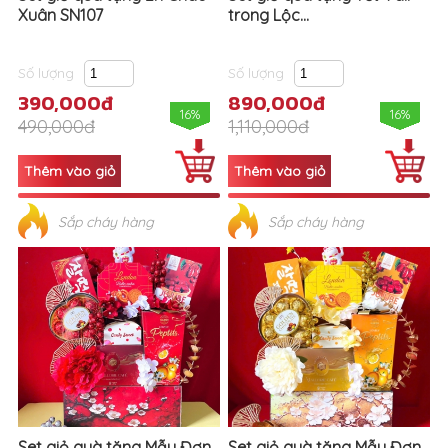
Xuân SN107
trong Lộc...
Số lượng
Số lượng
390,000đ
890,000đ
16%
16%
490,000đ
1,110,000đ
Sắp cháy hàng
Sắp cháy hàng
Set giỏ quà tặng Mẫu Đơn
Set giỏ quà tặng Mẫu Đơn