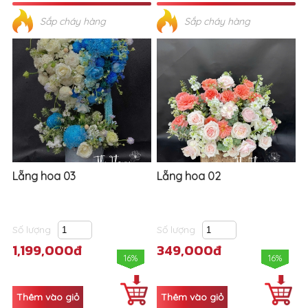
Sắp cháy hàng
Sắp cháy hàng
Lẵng hoa 03
Lẵng hoa 02
Số lượng
Số lượng
1,199,000đ
349,000đ
16%
16%