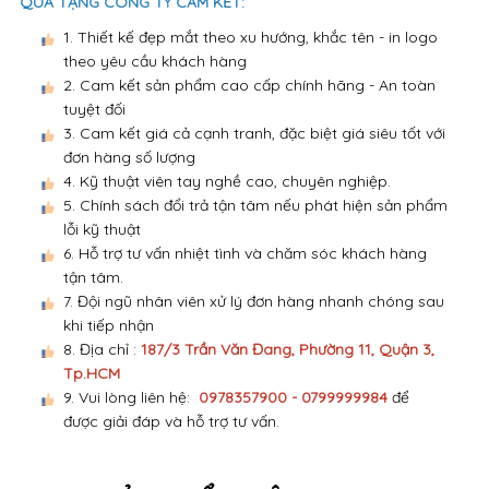
QUÀ TẶNG CÔNG TY CAM KẾT:
1. Thiết kế đẹp mắt theo xu hướng, khắc tên - in logo
theo yêu cầu khách hàng
2. Cam kết sản phẩm cao cấp chính hãng - An toàn
tuyệt đối
3. Cam kết giá cả cạnh tranh, đặc biệt giá siêu tốt với
đơn hàng số lượng
4. Kỹ thuật viên tay nghề cao, chuyên nghiệp.
5. Chính sách đổi trả tận tâm nếu phát hiện sản phẩm
lỗi kỹ thuật
6. Hỗ trợ tư vấn nhiệt tình và chăm sóc khách hàng
tận tâm.
7. Đội ngũ nhân viên xử lý đơn hàng nhanh chóng sau
khi tiếp nhận
8. Địa chỉ :
187/3 Trần Văn Đang, Phường 11, Quận 3,
Tp.HCM
9. Vui lòng liên hệ:
0978357900 - 0799999984
để
được giải đáp và hỗ trợ tư vấn.