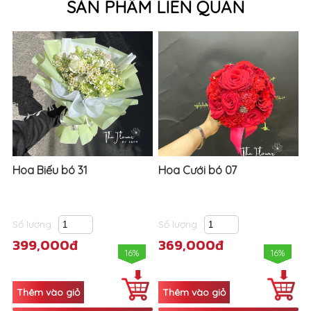
SẢN PHẨM LIÊN QUAN
Hoa Biếu bó 31
Hoa Cưới bó 07
Số lượng
Số lượng
399,000đ
369,000đ
16%
16%