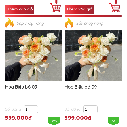
Sắp cháy hàng
Sắp cháy hàng
Hoa Biếu bó 09
Hoa Biếu bó 09
Số lượng
Số lượng
599,000đ
599,000đ
16%
16%