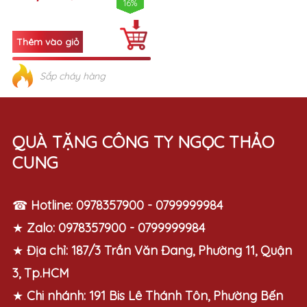
16%
Sắp cháy hàng
QUÀ TẶNG CÔNG TY NGỌC THẢO
CUNG
☎
Hotline:
0978357900 - 0799999984
★
Zalo:
0978357900 - 0799999984
★
Địa chỉ:
187/3 Trần Văn Đang, Phường 11, Quận
3, Tp.HCM
★
Chi nhánh:
191 Bis Lê Thánh Tôn, Phường Bến