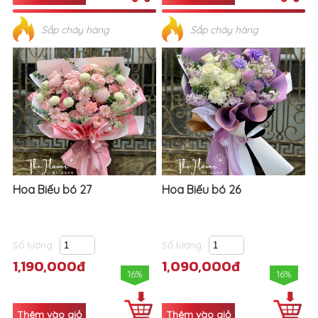
Sắp cháy hàng
Sắp cháy hàng
Hoa Biếu bó 27
Hoa Biếu bó 26
Số lượng
Số lượng
1,190,000đ
1,090,000đ
16%
16%