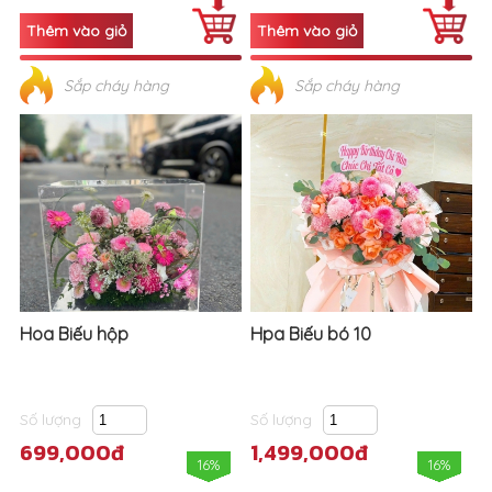
Sắp cháy hàng
Sắp cháy hàng
Hoa Biếu hộp
Hpa Biếu bó 10
Số lượng
Số lượng
699,000đ
1,499,000đ
16%
16%