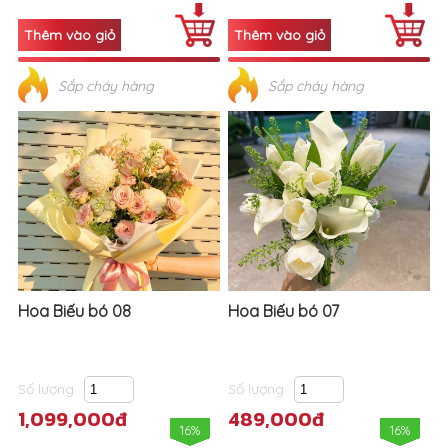
Sắp cháy hàng
Sắp cháy hàng
Hoa Biếu bó 08
Hoa Biếu bó 07
Số lượng
Số lượng
1,099,000đ
489,000đ
16%
16%