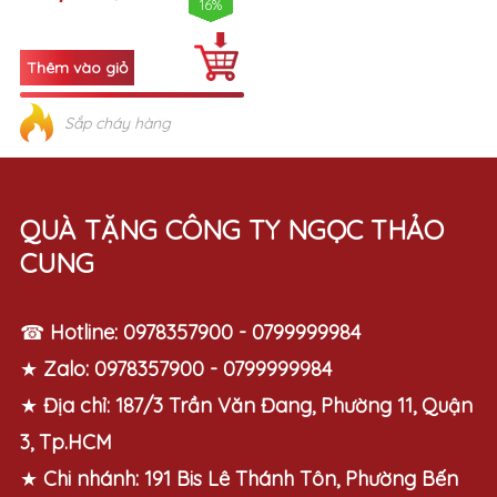
16%
Sắp cháy hàng
QUÀ TẶNG CÔNG TY NGỌC THẢO
CUNG
☎
Hotline:
0978357900 - 0799999984
★
Zalo:
0978357900 - 0799999984
★
Địa chỉ:
187/3 Trần Văn Đang, Phường 11, Quận
3, Tp.HCM
★
Chi nhánh:
191 Bis Lê Thánh Tôn, Phường Bến