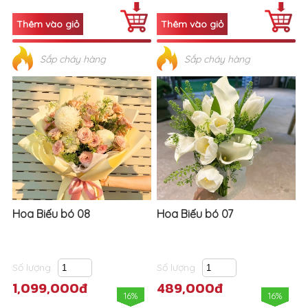
Sắp cháy hàng
Sắp cháy hàng
Hoa Biếu bó 08
Hoa Biếu bó 07
Số lượng
Số lượng
1,099,000đ
489,000đ
16%
16%