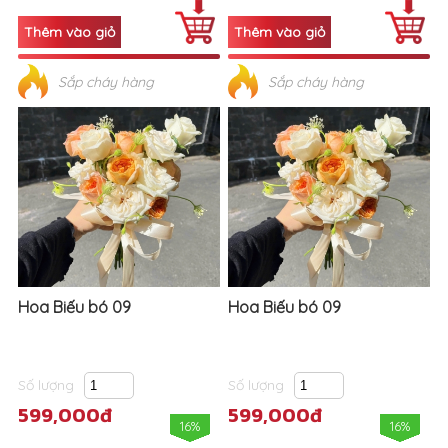
Sắp cháy hàng
Sắp cháy hàng
Hoa Biếu bó 09
Hoa Biếu bó 09
Số lượng
Số lượng
599,000đ
599,000đ
16%
16%