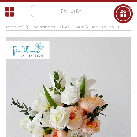
0
Trang chủ
❯
Hoa trang trí Sự kiện - Event
❯
Hoa Cưới bó 01