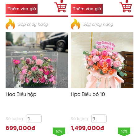
Sắp cháy hàng
Sắp cháy hàng
Hoa Biếu hộp
Hpa Biếu bó 10
Số lượng
Số lượng
699,000đ
1,499,000đ
16%
16%