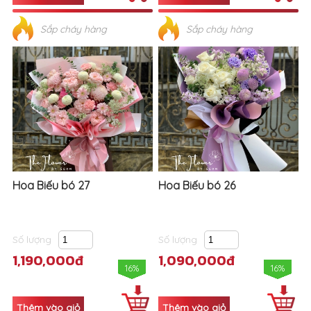
Sắp cháy hàng
Sắp cháy hàng
Hoa Biếu bó 27
Hoa Biếu bó 26
Số lượng
Số lượng
1,190,000đ
1,090,000đ
16%
16%