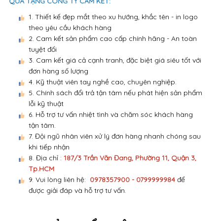
QUÀ TẶNG CÔNG TY CAM KẾT:
1. Thiết kế đẹp mắt theo xu hướng, khắc tên - in logo
theo yêu cầu khách hàng
2. Cam kết sản phẩm cao cấp chính hãng - An toàn
tuyệt đối
3. Cam kết giá cả cạnh tranh, đặc biệt giá siêu tốt với
đơn hàng số lượng
4. Kỹ thuật viên tay nghề cao, chuyên nghiệp.
5. Chính sách đổi trả tận tâm nếu phát hiện sản phẩm
lỗi kỹ thuật
6. Hỗ trợ tư vấn nhiệt tình và chăm sóc khách hàng
tận tâm.
7. Đội ngũ nhân viên xử lý đơn hàng nhanh chóng sau
khi tiếp nhận
8. Địa chỉ :
187/3 Trần Văn Đang, Phường 11, Quận 3,
Tp.HCM
9. Vui lòng liên hệ:
0978357900 - 0799999984
để
được giải đáp và hỗ trợ tư vấn.