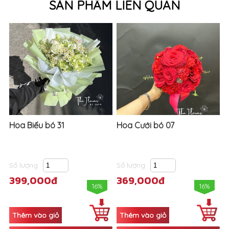
SẢN PHẨM LIÊN QUAN
Hoa Biếu bó 31
Hoa Cưới bó 07
Số lượng
Số lượng
399,000đ
369,000đ
16%
16%