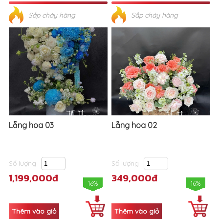
Sắp cháy hàng
Sắp cháy hàng
Lẵng hoa 03
Lẵng hoa 02
Số lượng
Số lượng
1,199,000đ
349,000đ
16%
16%