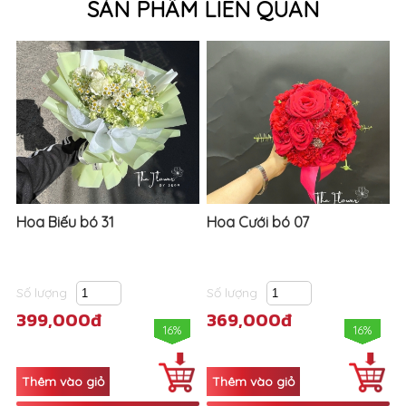
SẢN PHẨM LIÊN QUAN
Hoa Biếu bó 31
Hoa Cưới bó 07
Số lượng
Số lượng
399,000đ
369,000đ
16%
16%