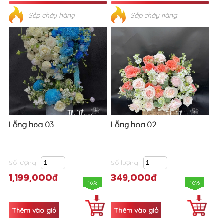
Sắp cháy hàng
Sắp cháy hàng
Lẵng hoa 03
Lẵng hoa 02
Số lượng
Số lượng
1,199,000đ
349,000đ
16%
16%