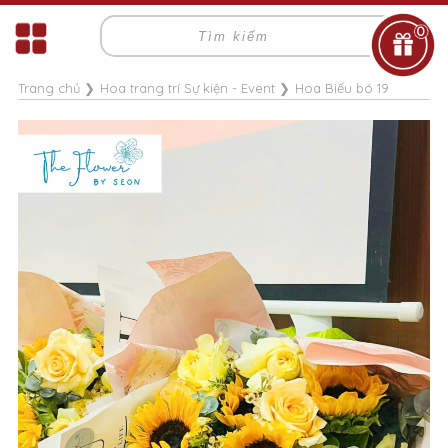
0
Trang chủ
❯
Hoa trang trí Sự kiện - Event
❯
Hoa Biếu bó 19