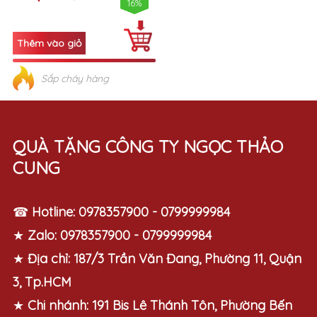
16%
Sắp cháy hàng
QUÀ TẶNG CÔNG TY NGỌC THẢO
CUNG
☎
Hotline:
0978357900 - 0799999984
★
Zalo:
0978357900 - 0799999984
★
Địa chỉ:
187/3 Trần Văn Đang, Phường 11, Quận
3, Tp.HCM
★
Chi nhánh:
191 Bis Lê Thánh Tôn, Phường Bến