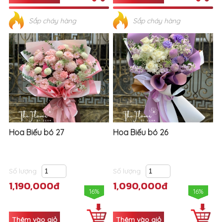
Sắp cháy hàng
Sắp cháy hàng
Hoa Biếu bó 27
Hoa Biếu bó 26
Số lượng
Số lượng
1,190,000đ
1,090,000đ
16%
16%