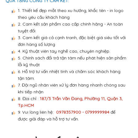
QUÀ TẶNG CÔNG TY CAM KẾT:
1. Thiết kế đẹp mắt theo xu hướng, khắc tên - in logo
theo yêu cầu khách hàng
2. Cam kết sản phẩm cao cấp chính hãng - An toàn
tuyệt đối
3. Cam kết giá cả cạnh tranh, đặc biệt giá siêu tốt với
đơn hàng số lượng
4. Kỹ thuật viên tay nghề cao, chuyên nghiệp.
5. Chính sách đổi trả tận tâm nếu phát hiện sản phẩm
lỗi kỹ thuật
6. Hỗ trợ tư vấn nhiệt tình và chăm sóc khách hàng
tận tâm.
7. Đội ngũ nhân viên xử lý đơn hàng nhanh chóng sau
khi tiếp nhận
8. Địa chỉ :
187/3 Trần Văn Đang, Phường 11, Quận 3,
Tp.HCM
9. Vui lòng liên hệ:
0978357900 - 0799999984
để
được giải đáp và hỗ trợ tư vấn.