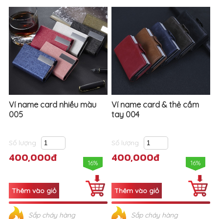
Ví name card nhiều màu
Ví name card & thẻ cầm
005
tay 004
Số lượng
Số lượng
400,000đ
400,000đ
16%
16%
Sắp cháy hàng
Sắp cháy hàng