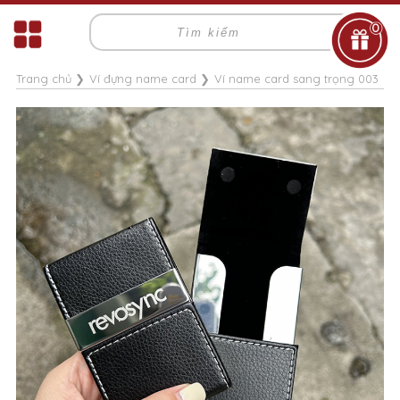
0
Trang chủ
❯
Ví đựng name card
❯
Ví name card sang trọng 003