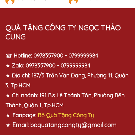
QUÀ TẶNG CÔNG TY NGỌC THẢO
CUNG
☎
Hotline:
0978357900 - 0799999984
★
Zalo:
0978357900 - 0799999984
★
Địa chỉ:
187/3 Trần Văn Đang, Phường 11, Quận
3, Tp.HCM
★
Chi nhánh:
191 Bis Lê Thánh Tôn, Phường Bến
Thành, Quận 1, Tp.HCM
★
Fanpage:
Bộ Quà Tặng Công Ty
★
Email:
boquatangcongty@gmail.com