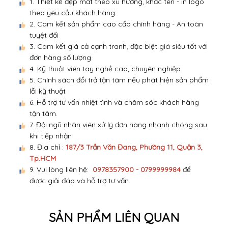
1. Thiết kế đẹp mắt theo xu hướng, khắc tên - in logo
theo yêu cầu khách hàng
2. Cam kết sản phẩm cao cấp chính hãng - An toàn
tuyệt đối
3. Cam kết giá cả cạnh tranh, đặc biệt giá siêu tốt với
đơn hàng số lượng
4. Kỹ thuật viên tay nghề cao, chuyên nghiệp.
5. Chính sách đổi trả tận tâm nếu phát hiện sản phẩm
lỗi kỹ thuật
6. Hỗ trợ tư vấn nhiệt tình và chăm sóc khách hàng
tận tâm.
7. Đội ngũ nhân viên xử lý đơn hàng nhanh chóng sau
khi tiếp nhận
8. Địa chỉ :
187/3 Trần Văn Đang, Phường 11, Quận 3,
Tp.HCM
9. Vui lòng liên hệ:
0978357900 - 0799999984
để
được giải đáp và hỗ trợ tư vấn.
SẢN PHẨM LIÊN QUAN