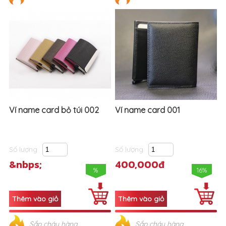
Ví name card bỏ túi 002
Ví name card 001
Số lượng
Số lượng
&nbps;
400,000đ
%
16%
Sắp cháy hàng
Sắp cháy hàng