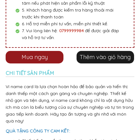
tâm nếu phát hiện sản phẩm lỗi kỹ thuật
5. Khách hàng được kiểm tra hàng thoải mái
trước khi thanh toán
6. Hỗ trợ miễn phí tư vấn, miễn phí thiết kế.
7. Vui lòng liên hệ:
0799999984
để được giải đáp
và hỗ trợ tư vấn.
Mua ngay
Thêm vào giỏ hàng
CHI TIẾT SẢN PHẨM
Ví name card là lựa chọn hoàn hảo để bảo quản và hiển thị
danh thiếp một cách gọn gàng và chuyên nghiệp. Thiết kế
nhỏ gọn và tiện dụng, ví name card không chỉ là vật dụng hữu
ích mà còn là biểu tượng của sự chuyên nghiệp và tự tin trong
giao tiếp kinh doanh. Hãy tạo ấn tượng và ghi nhớ với món
quà này!
QUÀ TẶNG CÔNG TY CAM KẾT: