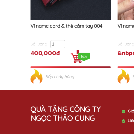
Ví name card & thẻ cầm tay 004
Ví nam
Số lượng
Số lượn
400,000đ
&nbps
16%
Sắp cháy hàng
QUÀ TẶNG CÔNG TY
Giớ
NGỌC THẢO CUNG
Liê