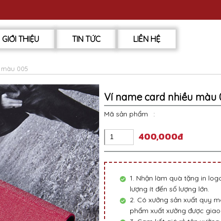
GIỚI THIỆU
TIN TỨC
LIÊN HỆ
u màu 005
Ví name card nhiều màu 
Mã sản phẩm
:
400,000đ
1. Nhận làm quà tặng in lo
lượng ít đến số lượng lớn.
2. Có xưởng sản xuất quy mô
phẩm xuất xưởng được giao 