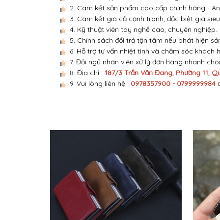
2. Cam kết sản phẩm cao cấp chính hãng - An 
3. Cam kết giá cả cạnh tranh, đặc biệt giá siêu
4. Kỹ thuật viên tay nghề cao, chuyên nghiệp.
5. Chính sách đổi trả tận tâm nếu phát hiện sả
6. Hỗ trợ tư vấn nhiệt tình và chăm sóc khách 
7. Đội ngũ nhân viên xử lý đơn hàng nhanh ch
8. Địa chỉ :
187/3 Trần Văn Đang, Phường 11, Q
9. Vui lòng liên hệ:
0978357900 - 0799999984