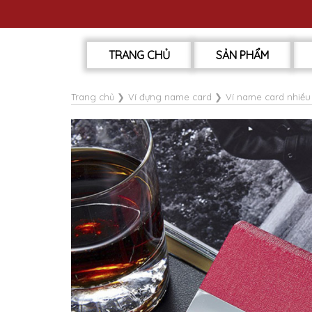
TRANG CHỦ
SẢN PHẨM
Trang chủ
❯
Ví đựng name card
❯
Ví name card nhiề