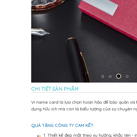
CHI TIẾT SẢN PHẨM
Ví name card là lựa chọn hoàn hảo để bảo quản và h
dụng hữu ích mà còn là biểu tượng của sự chuyên ngh
QUÀ TẶNG CÔNG TY CAM KẾT:
1. Thiết kế đẹp mắt theo xu hướng, khắc tên -