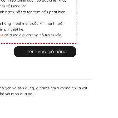
 có nhiều chính sách ưu đãi, chiết khấu
m số lượng lớn.
nh bạch, hỗ trợ tận tâm nếu phát hiện
 hàng thoải mái trước khi thanh toán
n phí thiết kế.
984
để được giải đáp và hỗ trợ tư vấn.
Thêm vào giỏ hàng
ỏ gọn và tiện dụng, ví name card không chỉ là vật
nhớ với món quà này!