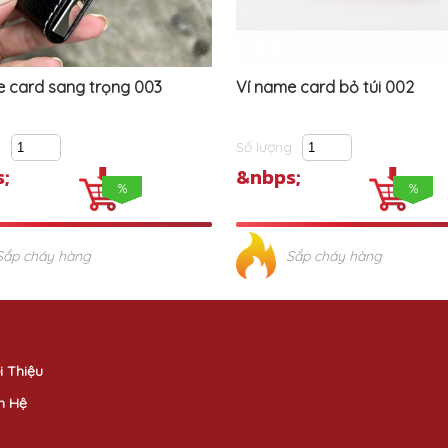
e card sang trọng 003
Ví name card bỏ túi 002
g
Số lượng
;
&nbps;
%
%
Sắp cháy hàng
Sắp cháy hàng
i Thiệu
n Hệ