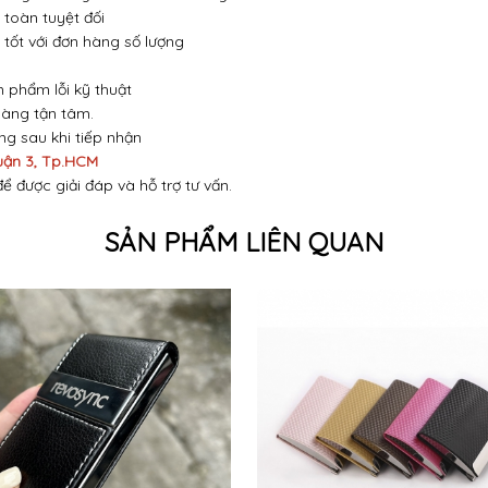
toàn tuyệt đối
 tốt với đơn hàng số lượng
n phẩm lỗi kỹ thuật
hàng tận tâm.
óng sau khi tiếp nhận
uận 3, Tp.HCM
để được giải đáp và hỗ trợ tư vấn.
SẢN PHẨM LIÊN QUAN