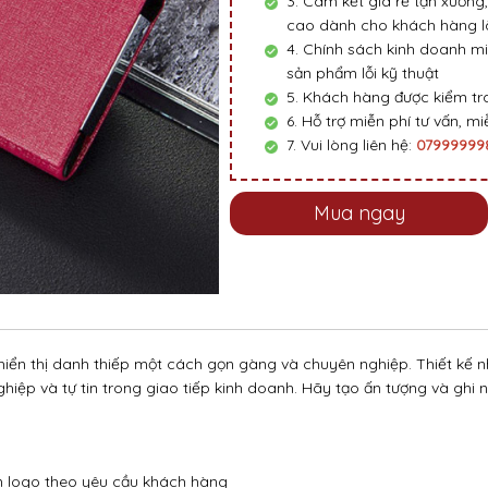
3. Cam kết giá rẻ tận xưởng,
cao dành cho khách hàng là
4. Chính sách kinh doanh mi
sản phẩm lỗi kỹ thuật
5. Khách hàng được kiểm tra
6. Hỗ trợ miễn phí tư vấn, miễ
7. Vui lòng liên hệ:
0799999
Mua ngay
iển thị danh thiếp một cách gọn gàng và chuyên nghiệp. Thiết kế nh
iệp và tự tin trong giao tiếp kinh doanh. Hãy tạo ấn tượng và ghi 
 in logo theo yêu cầu khách hàng