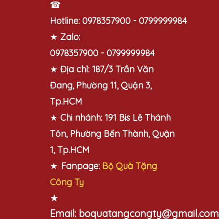
☎
Hotline:
0978357900 - 0799999984
★
Zalo:
0978357900 - 0799999984
★
Địa chỉ:
187/3 Trần Văn
Đang, Phường 11, Quận 3,
Tp.HCM
★
Chi nhánh:
191 Bis Lê Thánh
Tôn, Phường Bến Thành, Quận
1, Tp.HCM
★
Fanpage:
Bộ Quà Tặng
Công Ty
★
Email:
boquatangcongty@gmail.com