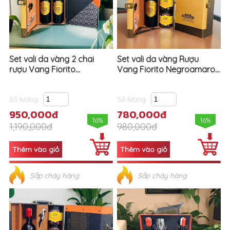
Set vali da vàng 2 chai
Set vali da vàng Rượu
rượu Vang Fiorito...
Vang Fiorito Negroamaro...
Số lượng
Số lượng
950,000đ
780,000đ
16%
16%
1,190,000đ
980,000đ
Sắp cháy hàng
Sắp cháy hàng