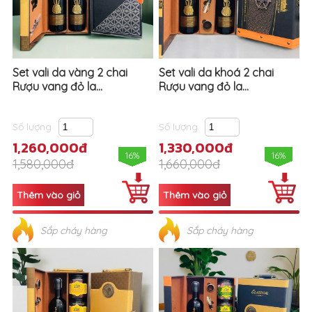
Set vali da vàng 2 chai
Set vali da khoá 2 chai
Rượu vang đỏ la...
Rượu vang đỏ la...
Số lượng
Số lượng
1,260,000đ
1,330,000đ
16%
16%
1,580,000đ
1,660,000đ
Sắp cháy hàng
Sắp cháy hàng