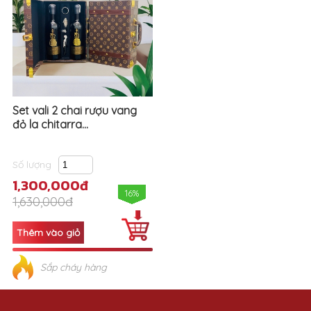
Set vali 2 chai rượu vang
đỏ la chitarra...
Số lượng
1,300,000đ
16%
1,630,000đ
Sắp cháy hàng