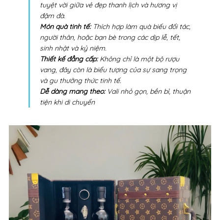
tuyệt vời giữa vẻ đẹp thanh lịch và hương vị
đậm đà.
Món quà tinh tế:
Thích hợp làm quà biếu đối tác,
người thân, hoặc bạn bè trong các dịp lễ, tết,
sinh nhật và kỷ niệm.
Thiết kế đẳng cấp:
Không chỉ là một bộ rượu
vang, đây còn là biểu tượng của sự sang trọng
và gu thưởng thức tinh tế.
Dễ dàng mang theo:
Vali nhỏ gọn, bền bỉ, thuận
tiện khi di chuyển