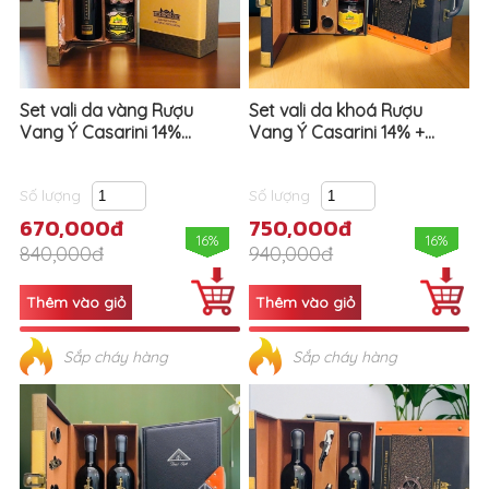
Set vali da vàng Rượu
Set vali da khoá Rượu
Vang Ý Casarini 14%...
Vang Ý Casarini 14% +...
Số lượng
Số lượng
670,000đ
750,000đ
16%
16%
840,000đ
940,000đ
Sắp cháy hàng
Sắp cháy hàng