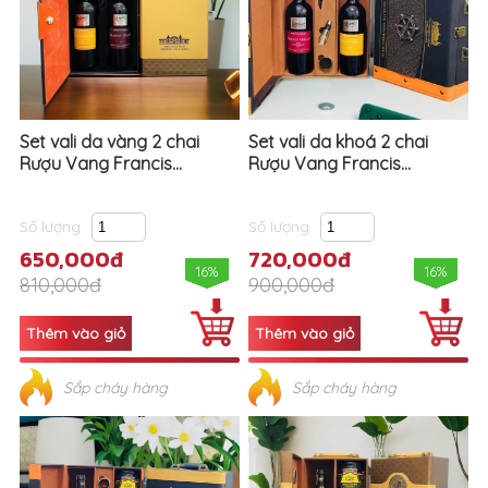
Set vali da vàng 2 chai
Set vali da khoá 2 chai
Rượu Vang Francis...
Rượu Vang Francis...
Số lượng
Số lượng
650,000đ
720,000đ
16%
16%
810,000đ
900,000đ
Sắp cháy hàng
Sắp cháy hàng