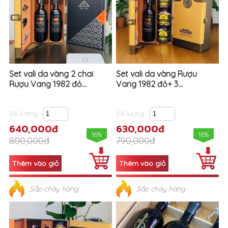
Set vali da vàng 2 chai
Set vali da vàng Rượu
Rượu Vang 1982 đỏ...
Vang 1982 đỏ+ 3...
Số lượng
Số lượng
640,000đ
630,000đ
16%
16%
800,000đ
790,000đ
Sắp cháy hàng
Sắp cháy hàng