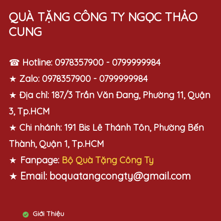
QUÀ TẶNG CÔNG TY NGỌC THẢO
CUNG
☎
Hotline:
0978357900 - 0799999984
★
Zalo:
0978357900 - 0799999984
★
Địa chỉ:
187/3 Trần Văn Đang, Phường 11, Quận
3, Tp.HCM
★
Chi nhánh:
191 Bis Lê Thánh Tôn, Phường Bến
Thành, Quận 1, Tp.HCM
★
Fanpage:
Bộ Quà Tặng Công Ty
★
Email:
boquatangcongty@gmail.com
Giới Thiệu