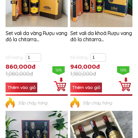
Set vali da vàng Rượu vang
Set vali da khoá Rượu vang
đỏ la chitarra...
đỏ la chitarra...
Số lượng
Số lượng
860,000đ
940,000đ
16%
16%
1,080,000đ
1,180,000đ
Sắp cháy hàng
Sắp cháy hàng