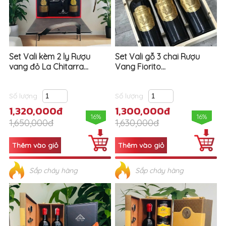
Set Vali kèm 2 ly Rượu
Set Vali gỗ 3 chai Rượu
vang đỏ La Chitarra...
Vang Fiorito...
Số lượng
Số lượng
1,320,000đ
1,300,000đ
16%
16%
1,650,000đ
1,630,000đ
Sắp cháy hàng
Sắp cháy hàng