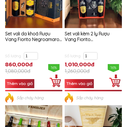
Set vali da khoá Rượu
Set vali kèm 2 ly Rượu
Vang Fiorito Negroamaro...
Vang Fiorito...
Số lượng
Số lượng
860,000đ
1,010,000đ
16%
16%
1,080,000đ
1,260,000đ
Sắp cháy hàng
Sắp cháy hàng