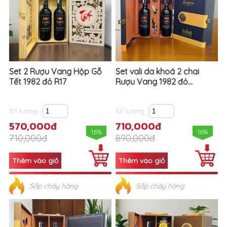
Set 2 Rượu Vang Hộp Gỗ
Set vali da khoá 2 chai
Tết 1982 đỏ R17
Rượu Vang 1982 đỏ...
Số lượng
Số lượng
570,000đ
710,000đ
16%
16%
710,000đ
890,000đ
Sắp cháy hàng
Sắp cháy hàng