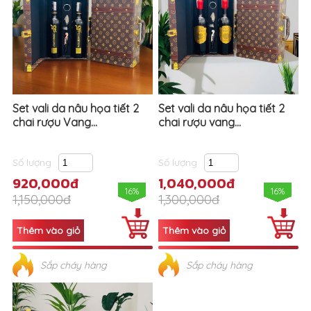
Set vali da nâu họa tiết 2
Set vali da nâu họa tiết 2
chai rượu Vang...
chai rượu vang...
Số lượng
Số lượng
920,000đ
1,040,000đ
16%
16%
1,150,000đ
1,300,000đ
Sắp cháy hàng
Sắp cháy hàng