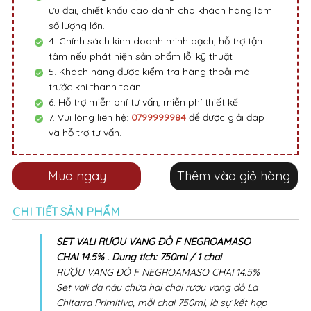
ưu đãi, chiết khấu cao dành cho khách hàng làm
số lượng lớn.
4. Chính sách kinh doanh minh bạch, hỗ trợ tận
tâm nếu phát hiện sản phẩm lỗi kỹ thuật
5. Khách hàng được kiểm tra hàng thoải mái
trước khi thanh toán
6. Hỗ trợ miễn phí tư vấn, miễn phí thiết kế.
7. Vui lòng liên hệ:
0799999984
để được giải đáp
và hỗ trợ tư vấn.
Mua ngay
Thêm vào giỏ hàng
CHI TIẾT SẢN PHẨM
SET VALI RƯỢU VANG ĐỎ F NEGROAMASO
CHAI 14.5% . Dung tích: 750ml / 1 chai
RƯỢU VANG ĐỎ F NEGROAMASO CHAI 14.5%
Set vali da nâu chứa hai chai rượu vang đỏ La
Chitarra Primitivo, mỗi chai 750ml, là sự kết hợp