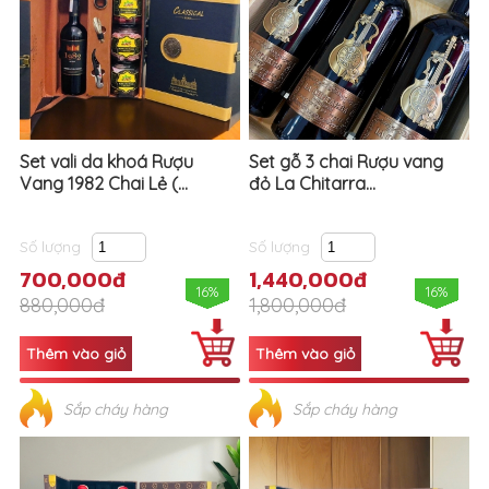
Set vali da khoá Rượu
Set gỗ 3 chai Rượu vang
Vang 1982 Chai Lẻ (...
đỏ La Chitarra...
Số lượng
Số lượng
700,000đ
1,440,000đ
16%
16%
880,000đ
1,800,000đ
Sắp cháy hàng
Sắp cháy hàng