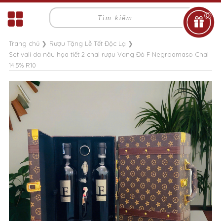
0
Trang chủ
❯
Rượu Tặng Lễ Tết Độc Lạ
❯
Set vali da nâu họa tiết 2 chai rượu Vang Đỏ F Negroamaso Chai
14.5% R10