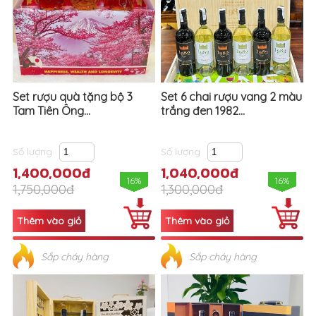
Set rượu quà tặng bộ 3
Set 6 chai rượu vang 2 màu
Tam Tiên Ông...
trắng đen 1982...
Số lượng
Số lượng
1,400,000đ
1,040,000đ
16%
16%
1,750,000đ
1,300,000đ
Sắp cháy hàng
Sắp cháy hàng