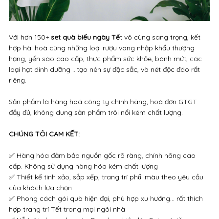
Với hơn 150+
set quà biếu ngày Tế
t vô cùng sang trọng, kết
hợp hài hoà cùng những loại rượu vang nhập khẩu thượng
hạng, yến sào cao cấp, thực phẩm sức khỏe, bánh mứt, các
loại hạt dinh dưỡng ...tạo nên sự đặc sắc, và nét độc đáo rất
riêng.
Sản phẩm là hàng hoá công ty chính hãng, hoá đơn GTGT
đầy đủ, không dung sản phẩm trôi nổi kém chất lượng.
CHÚNG TÔI CAM KẾT:
✅ Hàng hóa đảm bảo nguồn gốc rõ ràng, chính hãng cao
cấp. Không sử dụng hàng hóa kém chất lượng
✅ Thiết kế tinh xảo, sắp xếp, trang trí phối màu theo yêu cầu
của khách lựa chọn
✅ Phong cách gói quà hiện đại, phù hợp xu hướng… rất thích
hợp trang trí Tết trong mọi ngôi nhà