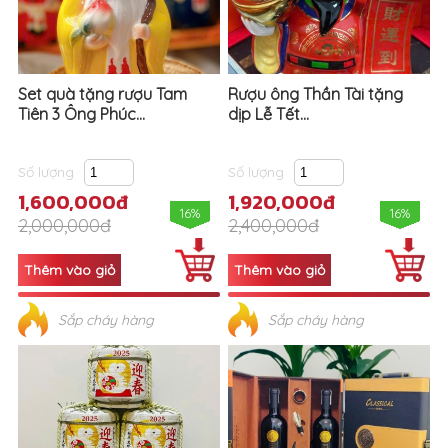
Set quà tặng rượu Tam
Rượu ông Thần Tài tặng
Tiên 3 Ông Phúc...
dịp Lễ Tết...
Số lượng
Số lượng
1,600,000đ
1,920,000đ
16%
16%
2,000,000đ
2,400,000đ
Sắp cháy hàng
Sắp cháy hàng