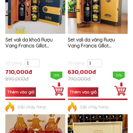
Set vali da khoá Rượu
Set vali da vàng Rượu
Vang Francis Gillot...
Vang Francis Gillot...
Số lượng
Số lượng
710,000đ
630,000đ
16%
16%
890,000đ
790,000đ
Sắp cháy hàng
Sắp cháy hàng