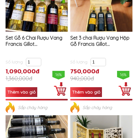
Set Gỗ 6 Chai Rượu Vang
Set 3 chai Rượu Vang Hộp
Francis Gillot...
Gỗ Francis Gillot...
Số lượng
Số lượng
1,090,000đ
750,000đ
16%
16%
1,360,000đ
940,000đ
Sắp cháy hàng
Sắp cháy hàng