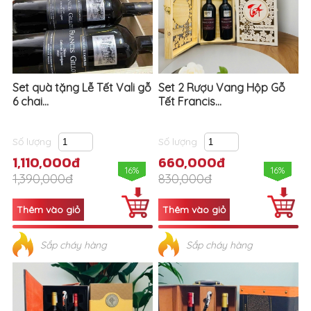
Set quà tặng Lễ Tết Vali gỗ
Set 2 Rượu Vang Hộp Gỗ
6 chai...
Tết Francis...
Số lượng
Số lượng
1,110,000đ
660,000đ
16%
16%
1,390,000đ
830,000đ
Sắp cháy hàng
Sắp cháy hàng