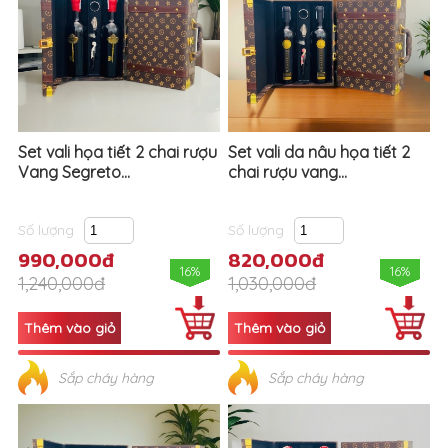
Set vali họa tiết 2 chai rượu
Set vali da nâu họa tiết 2
Vang Segreto...
chai rượu vang...
Số lượng
Số lượng
990,000đ
820,000đ
16%
16%
1,240,000đ
1,030,000đ
Sắp cháy hàng
Sắp cháy hàng