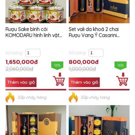
Rượu Sake bình cói
Set vali da khoá 2 chai
KOMODARU hình linh vật...
Rượu Vang Ý Casarini...
Số lượng
Số lượng
1,650,000đ
800,000đ
16%
16%
2,060,000đ
1,000,000đ
Sắp cháy hàng
Sắp cháy hàng