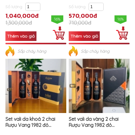
Số lượng
Số lượng
1,040,000đ
570,000đ
16%
16%
1,300,000đ
710,000đ
Sắp cháy hàng
Sắp cháy hàng
Set vali da khoá 2 chai
Set vali da vàng 2 chai
Rượu Vang 1982 đỏ...
Rượu Vang 1982 đỏ...