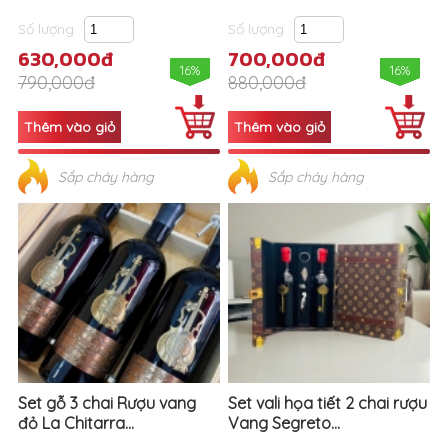
Số lượng
Số lượng
630,000đ
700,000đ
16%
16%
790,000đ
880,000đ
Sắp cháy hàng
Sắp cháy hàng
Set gỗ 3 chai Rượu vang
Set vali họa tiết 2 chai rượu
đỏ La Chitarra...
Vang Segreto...