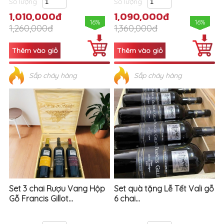
Số lượng
Số lượng
1,010,000đ
1,090,000đ
16%
16%
1,260,000đ
1,360,000đ
Sắp cháy hàng
Sắp cháy hàng
Set 3 chai Rượu Vang Hộp
Set quà tặng Lễ Tết Vali gỗ
Gỗ Francis Gillot...
6 chai...