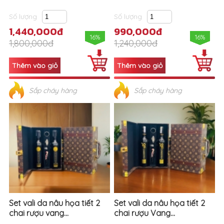
Số lượng
Số lượng
1,440,000đ
990,000đ
16%
16%
1,800,000đ
1,240,000đ
Sắp cháy hàng
Sắp cháy hàng
Set vali da nâu họa tiết 2
Set vali da nâu họa tiết 2
chai rượu vang...
chai rượu Vang...