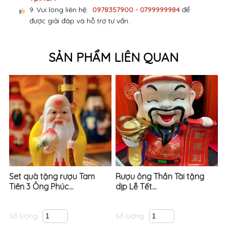
9. Vui lòng liên hệ:
0978357900 - 0799999984
để
được giải đáp và hỗ trợ tư vấn.
SẢN PHẨM LIÊN QUAN
Set quà tặng rượu Tam
Rượu ông Thần Tài tặng
Tiên 3 Ông Phúc...
dịp Lễ Tết...
Số lượng
Số lượng