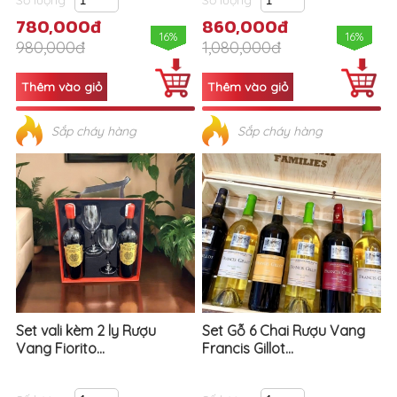
780,000đ
860,000đ
16%
16%
980,000đ
1,080,000đ
Sắp cháy hàng
Sắp cháy hàng
Set vali kèm 2 ly Rượu
Set Gỗ 6 Chai Rượu Vang
Vang Fiorito...
Francis Gillot...