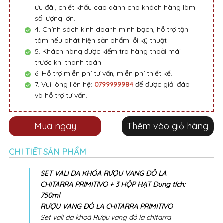
ưu đãi, chiết khấu cao dành cho khách hàng làm
số lượng lớn.
4. Chính sách kinh doanh minh bạch, hỗ trợ tận
tâm nếu phát hiện sản phẩm lỗi kỹ thuật
5. Khách hàng được kiểm tra hàng thoải mái
trước khi thanh toán
6. Hỗ trợ miễn phí tư vấn, miễn phí thiết kế.
7. Vui lòng liên hệ:
0799999984
để được giải đáp
và hỗ trợ tư vấn.
Mua ngay
Thêm vào giỏ hàng
CHI TIẾT SẢN PHẨM
SET VALI DA KHÓA RƯỢU VANG ĐỎ LA
CHITARRA PRIMITIVO + 3 HỘP HẠT Dung tích:
750ml
RƯỢU VANG ĐỎ LA CHITARRA PRIMITIVO
Set vali da khoá Rượu vang đỏ la chitarra