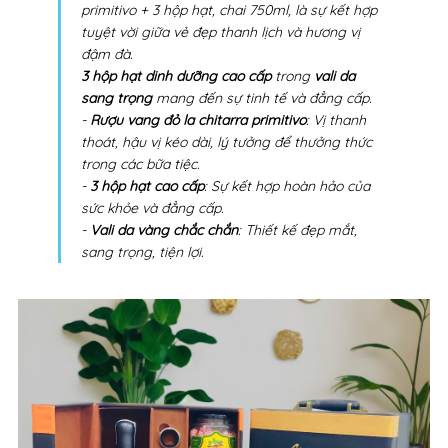
primitivo + 3 hộp hạt, chai 750ml, là sự kết hợp
tuyệt vời giữa vẻ đẹp thanh lịch và hương vị
đậm đà.
3 hộp hạt dinh dưỡng cao cấp
trong
vali da
sang trọng
mang đến sự tinh tế và đẳng cấp.
-
Rượu vang đỏ la chitarra primitivo
: Vị thanh
thoát, hậu vị kéo dài, lý tưởng để thưởng thức
trong các bữa tiệc.
-
3 hộp hạt cao cấp
: Sự kết hợp hoàn hảo của
sức khỏe và đẳng cấp.
-
Vali da vàng chắc chắn
: Thiết kế đẹp mắt,
sang trọng, tiện lợi.