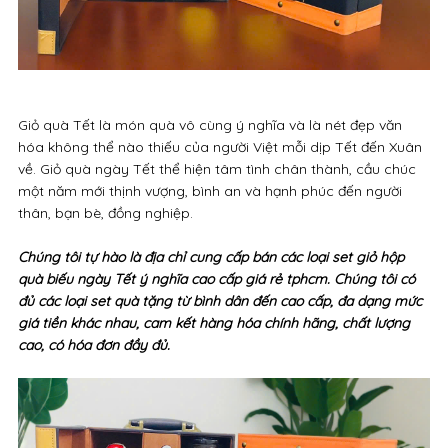
Giỏ quà Tết là món quà vô cùng ý nghĩa và là nét đẹp văn
hóa không thể nào thiếu của người Việt mỗi dịp Tết đến Xuân
về. Giỏ quà ngày Tết thể hiện tâm tình chân thành, cầu chúc
một năm mới thịnh vượng, bình an và hạnh phúc đến người
thân, bạn bè, đồng nghiệp.
Chúng tôi tự hào là địa chỉ cung cấp bán các loại set giỏ hộp
quà biếu ngày Tết ý nghĩa cao cấp giá rẻ tphcm. Chúng tôi có
đủ các loại set quà tặng từ bình dân đến cao cấp, đa dạng mức
giá tiền khác nhau, cam kết hàng hóa chính hãng, chất lượng
cao, có hóa đơn đầy đủ.