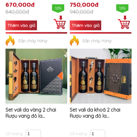
670,000đ
750,000đ
16%
16%
840,000đ
940,000đ
Sắp cháy hàng
Sắp cháy hàng
Set vali da vàng 2 chai
Set vali da khoá 2 chai
Rượu vang đỏ la...
Rượu vang đỏ la...
Số lượng
Số lượng