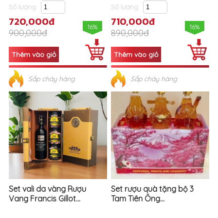
Số lượng
Số lượng
720,000đ
710,000đ
16%
16%
900,000đ
890,000đ
Sắp cháy hàng
Sắp cháy hàng
Set vali da vàng Rượu
Set rượu quà tặng bộ 3
Vang Francis Gillot...
Tam Tiên Ông...