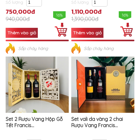
Số lượng
Số lượng
750,000đ
1,110,000đ
16%
16%
940,000đ
1,390,000đ
Sắp cháy hàng
Sắp cháy hàng
Set 2 Rượu Vang Hộp Gỗ
Set vali da vàng 2 chai
Tết Francis...
Rượu Vang Francis...