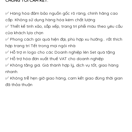
CHÚNG TÔI CAM KẾT:
✅ Hàng hóa đảm bảo nguồn gốc rõ ràng, chính hãng cao
cấp. Không sử dụng hàng hóa kém chất lượng
✅ Thiết kế tinh xảo, sắp xếp, trang trí phối màu theo yêu cầu
của khách lựa chọn
✅ Phong cách gói quà hiện đại, phù hợp xu hướng… rất thích
hợp trang trí Tết trong mọi ngôi nhà
✅ Hỗ trợ in logo cho các Doanh nghiệp lên Set quà tặng
✅ Hỗ trợ hóa đơn xuất thuế VAT cho doanh nghiệp
✅ Không tăng giá. Giá thành hợp lý, dịch vụ tốt, giao hàng
nhanh.
✅ Không trễ hẹn giờ giao hàng, cam kết giao đúng thời gian
đã thỏa thuận