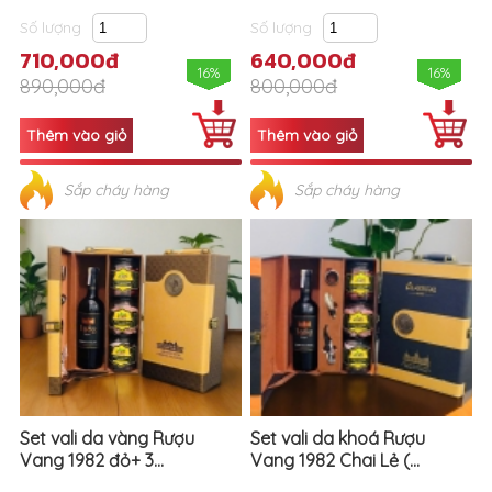
Số lượng
Số lượng
710,000đ
640,000đ
16%
16%
890,000đ
800,000đ
Sắp cháy hàng
Sắp cháy hàng
Set vali da vàng Rượu
Set vali da khoá Rượu
Vang 1982 đỏ+ 3...
Vang 1982 Chai Lẻ (...