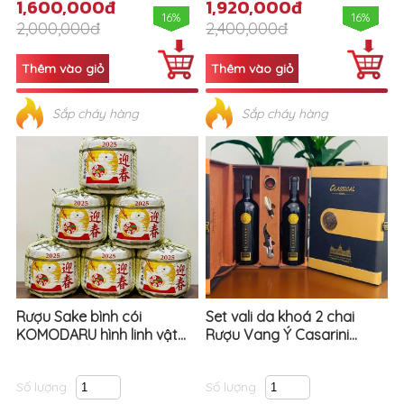
1,600,000đ
1,920,000đ
16%
16%
2,000,000đ
2,400,000đ
Sắp cháy hàng
Sắp cháy hàng
Rượu Sake bình cói
Set vali da khoá 2 chai
KOMODARU hình linh vật...
Rượu Vang Ý Casarini...
Số lượng
Số lượng