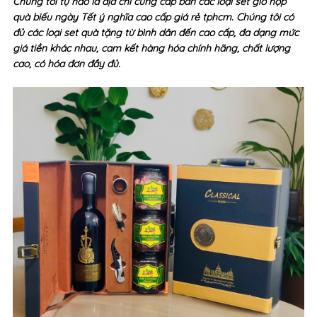
Chúng tôi tự hào là địa chỉ cung cấp bán các loại set giỏ hộp
quà biếu ngày Tết ý nghĩa cao cấp giá rẻ tphcm. Chúng tôi có
đủ các loại set quà tặng từ bình dân đến cao cấp, đa dạng mức
giá tiền khác nhau, cam kết hàng hóa chính hãng, chất lượng
cao, có hóa đơn đầy đủ.