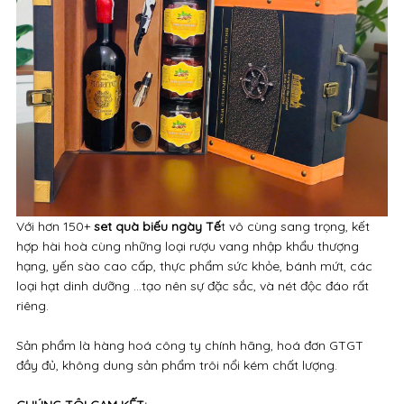
Với hơn 150+
set quà biếu ngày Tế
t vô cùng sang trọng, kết
hợp hài hoà cùng những loại rượu vang nhập khẩu thượng
hạng, yến sào cao cấp, thực phẩm sức khỏe, bánh mứt, các
loại hạt dinh dưỡng ...tạo nên sự đặc sắc, và nét độc đáo rất
riêng.
Sản phẩm là hàng hoá công ty chính hãng, hoá đơn GTGT
đầy đủ, không dung sản phẩm trôi nổi kém chất lượng.