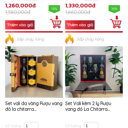
1,260,000đ
1,330,000đ
16%
16%
1,580,000đ
1,660,000đ
Sắp cháy hàng
Sắp cháy hàng
Set vali da vàng Rượu vang
Set Vali kèm 2 ly Rượu
đỏ la chitarra...
vang đỏ La Chitarra...
Số lượng
Số lượng