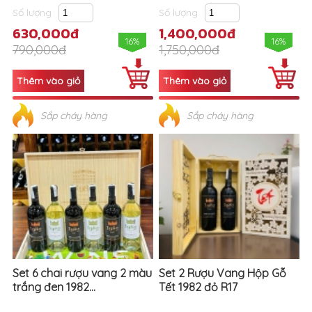
Số lượng
Số lượng
630,000đ
1,400,000đ
16%
16%
790,000đ
1,750,000đ
Sắp cháy hàng
Sắp cháy hàng
Set 6 chai rượu vang 2 màu
Set 2 Rượu Vang Hộp Gỗ
trắng đen 1982...
Tết 1982 đỏ R17