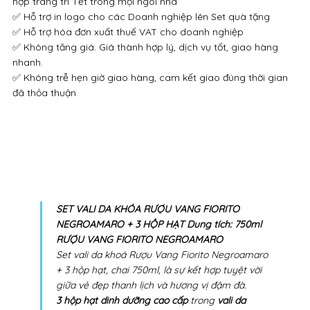
hợp trang trí Tết trong mọi ngôi nhà
✅ Hỗ trợ in logo cho các Doanh nghiệp lên Set quà tặng
✅ Hỗ trợ hóa đơn xuất thuế VAT cho doanh nghiệp
✅ Không tăng giá. Giá thành hợp lý, dịch vụ tốt, giao hàng
nhanh.
✅ Không trễ hẹn giờ giao hàng, cam kết giao đúng thời gian
đã thỏa thuận
SET VALI DA KHÓA RƯỢU VANG FIORITO
NEGROAMARO + 3 HỘP HẠT Dung tích: 750ml
RƯỢU VANG FIORITO NEGROAMARO
Set vali da khoá Rượu Vang Fiorito Negroamaro
+ 3 hộp hạt, chai 750ml, là sự kết hợp tuyệt vời
giữa vẻ đẹp thanh lịch và hương vị đậm đà.
3 hộp hạt dinh dưỡng cao cấp
trong
vali da