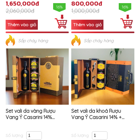
1,650,000đ
800,000đ
16%
16%
2,060,000đ
1,000,000đ
Sắp cháy hàng
Sắp cháy hàng
Set vali da vàng Rượu
Set vali da khoá Rượu
Vang Ý Casarini 14%...
Vang Ý Casarini 14% +...
Số lượng
Số lượng