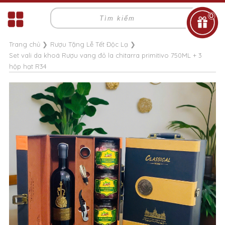
0
Trang chủ
❯
Rượu Tặng Lễ Tết Độc Lạ
❯
Set vali da khoá Rượu vang đỏ la chitarra primitivo 750ML + 3
hộp hạt R34