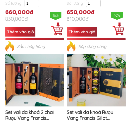
Số lượng
Số lượng
660,000đ
650,000đ
16%
16%
830,000đ
810,000đ
Sắp cháy hàng
Sắp cháy hàng
Set vali da khoá 2 chai
Set vali da khoá Rượu
Rượu Vang Francis...
Vang Francis Gillot...