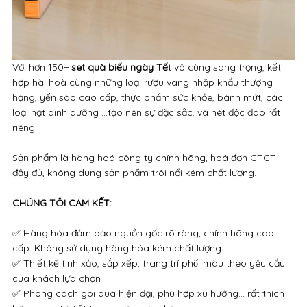
Với hơn 150+
set quà biếu ngày Tế
t vô cùng sang trọng, kết
hợp hài hoà cùng những loại rượu vang nhập khẩu thượng
hạng, yến sào cao cấp, thực phẩm sức khỏe, bánh mứt, các
loại hạt dinh dưỡng ...tạo nên sự đặc sắc, và nét độc đáo rất
riêng.
Sản phẩm là hàng hoá công ty chính hãng, hoá đơn GTGT
đầy đủ, không dung sản phẩm trôi nổi kém chất lượng.
CHÚNG TÔI CAM KẾT:
✅ Hàng hóa đảm bảo nguồn gốc rõ ràng, chính hãng cao
cấp. Không sử dụng hàng hóa kém chất lượng
✅ Thiết kế tinh xảo, sắp xếp, trang trí phối màu theo yêu cầu
của khách lựa chọn
✅ Phong cách gói quà hiện đại, phù hợp xu hướng… rất thích