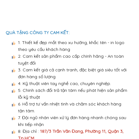
QUÀ TẶNG CÔNG TY CAM KẾT:
1. Thiết kế đẹp mắt theo xu hướng, khắc tên - in logo
theo yêu cầu khách hàng
2. Cam kết sản phẩm cao cấp chính hãng - An toàn
tuyệt đối
3. Cam kết giá cả cạnh tranh, đặc biệt giá siêu tốt với
đơn hàng số lượng
4. Kỹ thuật viên tay nghề cao, chuyên nghiệp.
5. Chính sách đổi trả tận tâm nếu phát hiện sản phẩm
lỗi kỹ thuật
6. Hỗ trợ tư vấn nhiệt tình và chăm sóc khách hàng
tận tâm.
7. Đội ngũ nhân viên xử lý đơn hàng nhanh chóng sau
khi tiếp nhận
8. Địa chỉ :
187/3 Trần Văn Đang, Phường 11, Quận 3,
Tp.HCM