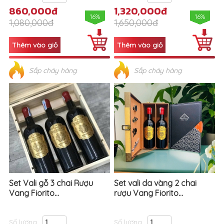
860,000đ
1,320,000đ
16%
16%
1,080,000đ
1,650,000đ
Sắp cháy hàng
Sắp cháy hàng
Set Vali gỗ 3 chai Rượu
Set vali da vàng 2 chai
Vang Fiorito...
rượu Vang Fiorito...
Số lượng
Số lượng