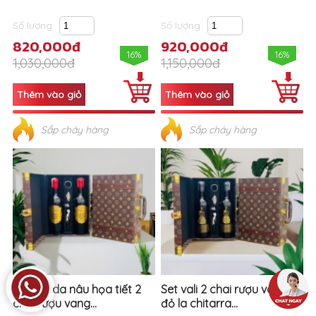
Số lượng
Số lượng
820,000đ
920,000đ
16%
16%
1,030,000đ
1,150,000đ
Sắp cháy hàng
Sắp cháy hàng
Set vali da nâu họa tiết 2
Set vali 2 chai rượu vang
chai rượu vang...
đỏ la chitarra...