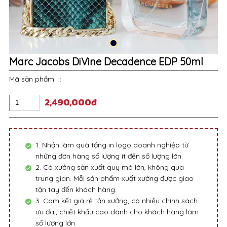
Marc Jacobs DiVine Decadence EDP 50ml
Mã sản phẩm
:
2,490,000đ
1. Nhận làm quà tặng in logo doanh nghiệp từ
những đơn hàng số lượng ít đến số lượng lớn.
2. Có xưởng sản xuất quy mô lớn, không qua
trung gian. Mỗi sản phẩm xuất xưởng được giao
tận tay đến khách hàng.
3. Cam kết giá rẻ tận xưởng, có nhiều chính sách
ưu đãi, chiết khấu cao dành cho khách hàng làm
số lượng lớn.
4. Chính sách kinh doanh minh bạch, hỗ trợ tận
tâm nếu phát hiện sản phẩm lỗi kỹ thuật
5. Khách hàng được kiểm tra hàng thoải mái
trước khi thanh toán
6. Hỗ trợ miễn phí tư vấn, miễn phí thiết kế.