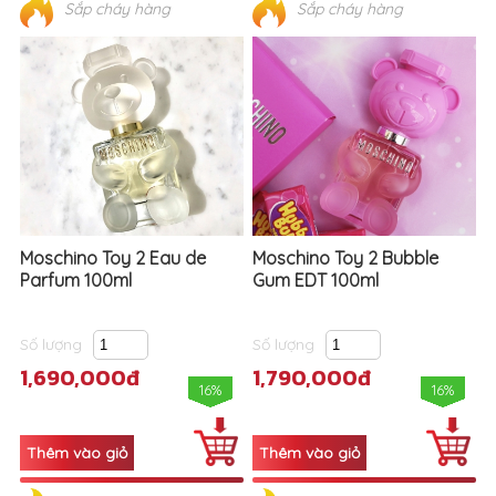
Moschino Toy 2 Eau de
Moschino Toy 2 Bubble
Parfum 100ml
Gum EDT 100ml
Số lượng
Số lượng
1,690,000đ
1,790,000đ
16%
16%
Sắp cháy hàng
Sắp cháy hàng