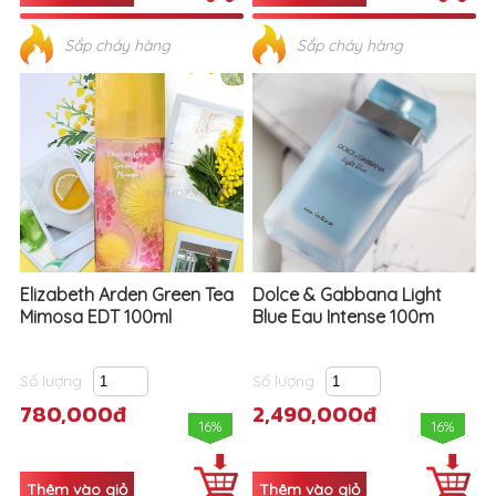
Elizabeth Arden Green Tea
Dolce & Gabbana Light
Mimosa EDT 100ml
Blue Eau Intense 100m
Số lượng
Số lượng
780,000đ
2,490,000đ
16%
16%
Sắp cháy hàng
Sắp cháy hàng