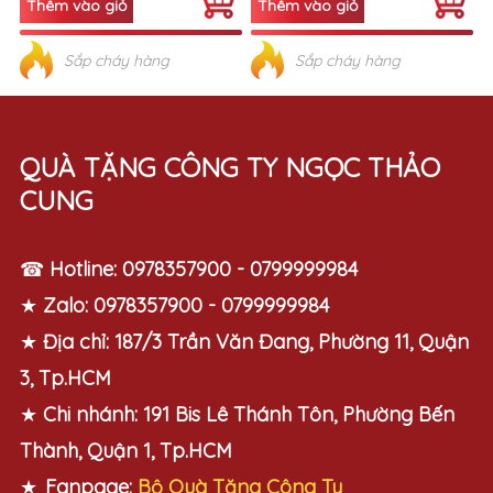
QUÀ TẶNG CÔNG TY NGỌC THẢO
CUNG
☎
Hotline:
0978357900 - 0799999984
★
Zalo:
0978357900 - 0799999984
★
Địa chỉ:
187/3 Trần Văn Đang, Phường 11, Quận
3, Tp.HCM
★
Chi nhánh:
191 Bis Lê Thánh Tôn, Phường Bến
Thành, Quận 1, Tp.HCM
★
Fanpage:
Bộ Quà Tặng Công Ty
★
Email:
boquatangcongty@gmail.com
Giới Thiệu