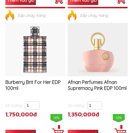
Burberry Brit For Her EDP
Afnan Perfumes Afnan
100ml
Supremacy Pink EDP 100ml
Số lượng
Số lượng
1,750,000đ
1,350,000đ
16%
16%
Sắp cháy hàng
Sắp cháy hàng