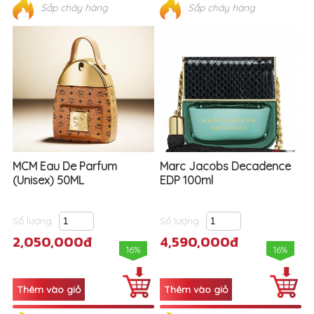
MCM Eau De Parfum
Marc Jacobs Decadence
(Unisex) 50ML
EDP 100ml
Số lượng
Số lượng
2,050,000đ
4,590,000đ
16%
16%
Sắp cháy hàng
Sắp cháy hàng