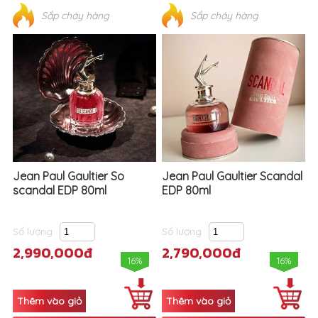
Jean Paul Gaultier So
Jean Paul Gaultier Scandal
scandal EDP 80ml
EDP 80ml
Số lượng
Số lượng
2,990,000đ
2,790,000đ
16%
16%
Sắp cháy hàng
Sắp cháy hàng