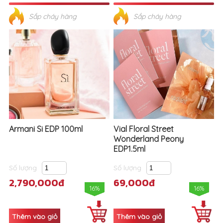
Armani Si EDP 100ml
Vial Floral Street
Wonderland Peony
EDP1.5ml
Số lượng
Số lượng
2,790,000đ
69,000đ
16%
16%
Sắp cháy hàng
Sắp cháy hàng