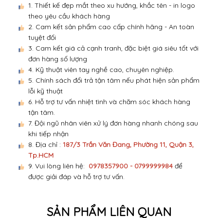
đơn hàng số lượng
4. Kỹ thuật viên tay nghề cao, chuyên nghiệp.
5. Chính sách đổi trả tận tâm nếu phát hiện sản phẩm
lỗi kỹ thuật
6. Hỗ trợ tư vấn nhiệt tình và chăm sóc khách hàng
tận tâm.
7. Đội ngũ nhân viên xử lý đơn hàng nhanh chóng sau
khi tiếp nhận
8. Địa chỉ :
187/3 Trần Văn Đang, Phường 11, Quận 3,
Tp.HCM
9. Vui lòng liên hệ:
0978357900 - 0799999984
để
được giải đáp và hỗ trợ tư vấn.
SẢN PHẨM LIÊN QUAN