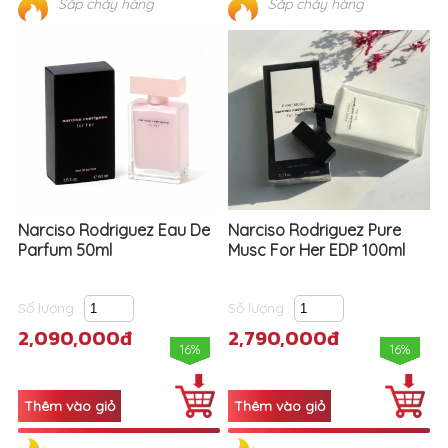
Narciso Rodriguez Eau De
Narciso Rodriguez Pure
Parfum 50ml
Musc For Her EDP 100ml
Số lượng
Số lượng
2,090,000đ
2,790,000đ
16%
16%
Sắp cháy hàng
Sắp cháy hàng