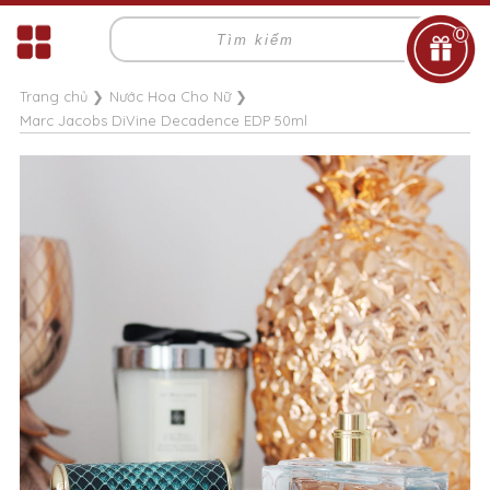
0
Trang chủ
❯
Nước Hoa Cho Nữ
❯
Marc Jacobs DiVine Decadence EDP 50ml