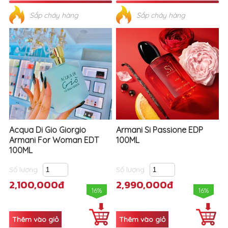
Acqua Di Gio Giorgio
Armani Si Passione EDP
Armani For Woman EDT
100ML
100ML
Số lượng
Số lượng
2,100,000đ
2,990,000đ
16%
16%
Sắp cháy hàng
Sắp cháy hàng