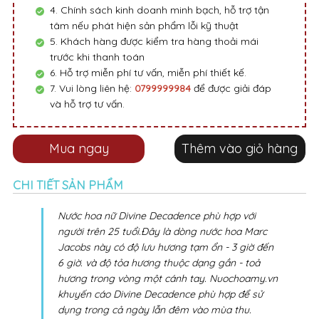
7. Vui lòng liên hệ:
0799999984
để được giải đáp
và hỗ trợ tư vấn.
Mua ngay
Thêm vào giỏ hàng
CHI TIẾT SẢN PHẨM
Nước hoa nữ Divine Decadence phù hợp với
người trên 25 tuổi.Đây là dòng nước hoa Marc
Jacobs này có độ lưu hương tạm ổn - 3 giờ đến
6 giờ. và độ tỏa hương thuộc dạng gần - toả
hương trong vòng một cánh tay. Nuochoamy.vn
khuyến cáo Divine Decadence phù hợp để sử
dụng trong cả ngày lẫn đêm vào mùa thu.
Đây là dòng nước hoa Marc Jacobs thuộc nhóm
Oriental Floral (Hương hoa cỏ phương đông).
Divine Decadence được cho ra mắt vào năm
2016. Bên cạnh đó, Hoa tú cầu và Nghệ tây là
hai hương bạn có thể dễ dàng cảm nhận được