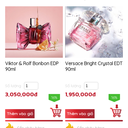
Viktor & Rolf Bonbon EDP
Versace Bright Crystal EDT
90ml
90ml
Số lượng
Số lượng
3,050,000đ
1,950,000đ
16%
16%
Sắp cháy hàng
Sắp cháy hàng