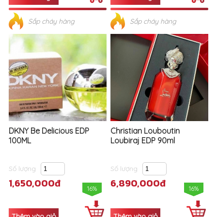
DKNY Be Delicious EDP
Christian Louboutin
100ML
Loubiraj EDP 90ml
Số lượng
Số lượng
1,650,000đ
6,890,000đ
16%
16%
Sắp cháy hàng
Sắp cháy hàng