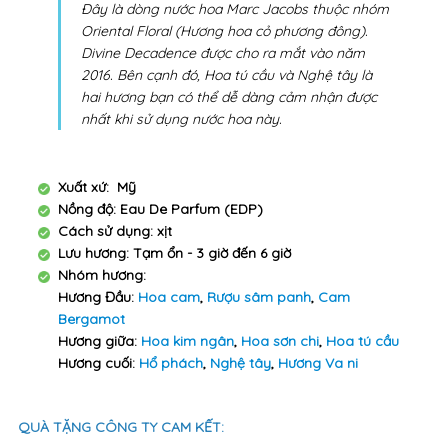
nhất khi sử dụng nước hoa này.
Xuất xứ: Mỹ
Nồng độ: Eau De Parfum (EDP)
Cách sử dụng: xịt
Lưu hương: Tạm ổn - 3 giờ đến 6 giờ
Nhóm hương:
Hương Đầu:
Hoa cam
,
Rượu sâm panh
,
Cam
Bergamot
Hương giữa:
Hoa kim ngân
,
Hoa sơn chi
,
Hoa tú cầu
Hương cuối:
Hổ phách
,
Nghệ tây
,
Hương Va ni
QUÀ TẶNG CÔNG TY CAM KẾT:
1. Thiết kế đẹp mắt theo xu hướng, khắc tên - in logo
theo yêu cầu khách hàng
2. Cam kết sản phẩm cao cấp chính hãng - An toàn
tuyệt đối
3. Cam kết giá cả cạnh tranh, đặc biệt giá siêu tốt với