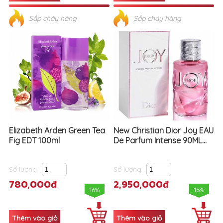
Elizabeth Arden Green Tea
New Christian Dior Joy EAU
Fig EDT 100ml
De Parfum Intense 90ML...
Số lượng
Số lượng
780,000đ
2,950,000đ
16%
16%
Sắp cháy hàng
Sắp cháy hàng