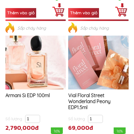
Sắp cháy hàng
Sắp cháy hàng
Armani Si EDP 100ml
Vial Floral Street
Wonderland Peony
EDP1.5ml
Số lượng
Số lượng
2,790,000đ
69,000đ
16%
16%