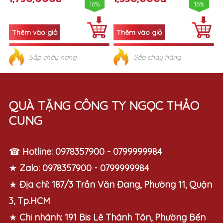
16%
16%
Sắp cháy hàng
Sắp cháy hàng
QUÀ TẶNG CÔNG TY NGỌC THẢO
CUNG
☎
Hotline:
0978357900 - 0799999984
★
Zalo:
0978357900 - 0799999984
★
Địa chỉ:
187/3 Trần Văn Đang, Phường 11, Quận
3, Tp.HCM
★
Chi nhánh:
191 Bis Lê Thánh Tôn, Phường Bến