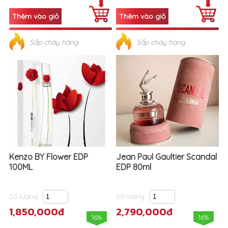
Sắp cháy hàng
Sắp cháy hàng
Kenzo BY Flower EDP
Jean Paul Gaultier Scandal
100ML
EDP 80ml
Số lượng
Số lượng
1,850,000đ
2,790,000đ
16%
16%