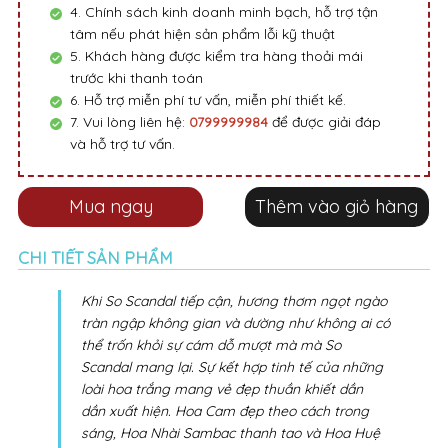
4. Chính sách kinh doanh minh bạch, hỗ trợ tận
tâm nếu phát hiện sản phẩm lỗi kỹ thuật
5. Khách hàng được kiểm tra hàng thoải mái
trước khi thanh toán
6. Hỗ trợ miễn phí tư vấn, miễn phí thiết kế.
7. Vui lòng liên hệ:
0799999984
để được giải đáp
và hỗ trợ tư vấn.
Mua ngay
Thêm vào giỏ hàng
CHI TIẾT SẢN PHẨM
Khi So Scandal tiếp cận, hương thơm ngọt ngào
tràn ngập không gian và dường như không ai có
thể trốn khỏi sự cám dỗ mượt mà mà So
Scandal mang lại. Sự kết hợp tinh tế của những
loài hoa trắng mang vẻ đẹp thuần khiết dần
dần xuất hiện. Hoa Cam đẹp theo cách trong
sáng, Hoa Nhài Sambac thanh tao và Hoa Huệ