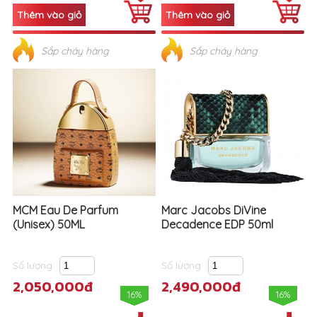
Sắp cháy hàng
Sắp cháy hàng
MCM Eau De Parfum
Marc Jacobs DiVine
(Unisex) 50ML
Decadence EDP 50ml
Số lượng
Số lượng
2,050,000đ
2,490,000đ
16%
16%