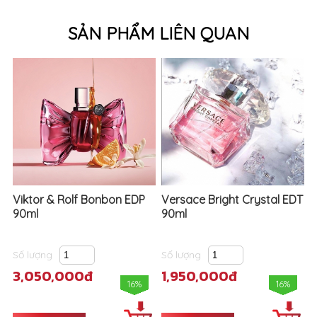
SẢN PHẨM LIÊN QUAN
Viktor & Rolf Bonbon EDP
Versace Bright Crystal EDT
90ml
90ml
Số lượng
Số lượng
3,050,000đ
1,950,000đ
16%
16%