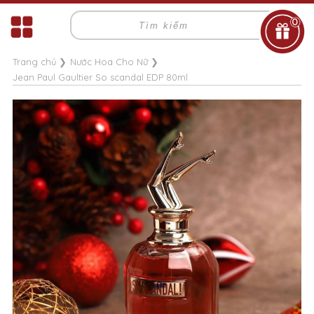
0
Trang chủ
❯
Nước Hoa Cho Nữ
❯
Jean Paul Gaultier So scandal EDP 80ml