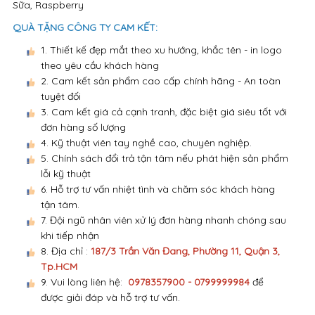
Sữa, Raspberry
QUÀ TẶNG CÔNG TY CAM KẾT:
1. Thiết kế đẹp mắt theo xu hướng, khắc tên - in logo
theo yêu cầu khách hàng
2. Cam kết sản phẩm cao cấp chính hãng - An toàn
tuyệt đối
3. Cam kết giá cả cạnh tranh, đặc biệt giá siêu tốt với
đơn hàng số lượng
4. Kỹ thuật viên tay nghề cao, chuyên nghiệp.
5. Chính sách đổi trả tận tâm nếu phát hiện sản phẩm
lỗi kỹ thuật
6. Hỗ trợ tư vấn nhiệt tình và chăm sóc khách hàng
tận tâm.
7. Đội ngũ nhân viên xử lý đơn hàng nhanh chóng sau
khi tiếp nhận
8. Địa chỉ :
187/3 Trần Văn Đang, Phường 11, Quận 3,
Tp.HCM
9. Vui lòng liên hệ:
0978357900 - 0799999984
để
được giải đáp và hỗ trợ tư vấn.