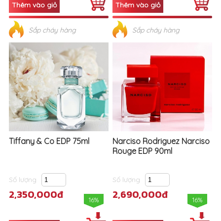
Sắp cháy hàng
Sắp cháy hàng
Tiffany & Co EDP 75ml
Narciso Rodriguez Narciso
Rouge EDP 90ml
Số lượng
Số lượng
2,350,000đ
2,690,000đ
16%
16%