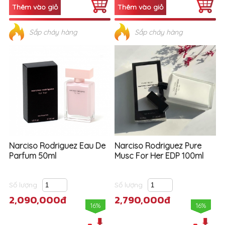
Sắp cháy hàng
Sắp cháy hàng
Narciso Rodriguez Eau De
Narciso Rodriguez Pure
Parfum 50ml
Musc For Her EDP 100ml
Số lượng
Số lượng
2,090,000đ
2,790,000đ
16%
16%