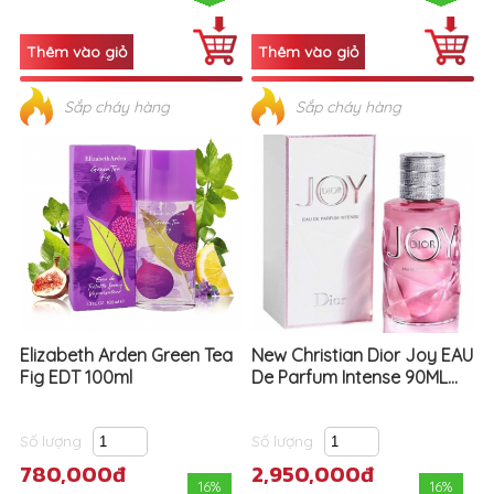
Sắp cháy hàng
Sắp cháy hàng
Elizabeth Arden Green Tea
New Christian Dior Joy EAU
Fig EDT 100ml
De Parfum Intense 90ML...
Số lượng
Số lượng
780,000đ
2,950,000đ
16%
16%