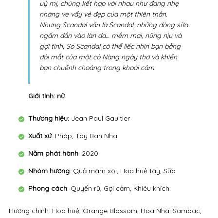
uỷ mị, chúng kết hợp với nhau như đang nhẹ
nhàng ve vẩy vẻ đẹp của một thiên thần.
Nhưng Scandal vẫn là Scandal, những dòng sữa
ngấm dần vào làn da… mềm mại, nũng nịu và
gợi tình, So Scandal có thể liếc nhìn bạn bằng
đôi mắt của một cô Nàng ngây thơ và khiến
bạn chuếnh choáng trong khoái cảm.
Giới tính: nữ
Thương hiệu:
Jean Paul Gaultier
Xuất xứ
: Pháp, Tây Ban Nha
Năm phát hành
: 2020
Nhóm hương
: Quả mâm xôi, Hoa huệ tây, Sữa
Phong cách
: Quyến rũ, Gợi cảm, Khiêu khích
Hương chính: Hoa huệ, Orange Blossom, Hoa Nhài Sambac,