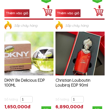
Sắp cháy hàng
Sắp cháy hàng
DKNY Be Delicious EDP
Christian Louboutin
100ML
Loubiraj EDP 90ml
Số lượng
Số lượng
1,650,000đ
6,890,000đ