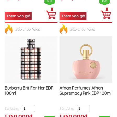
16%
16%
Sắp cháy hàng
Sắp cháy hàng
Burberry Brit For Her EDP
Afnan Perfumes Afnan
100ml
Supremacy Pink EDP 100ml
Số lượng
Số lượng
1,750,000đ
1,350,000đ