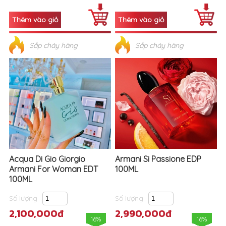
Sắp cháy hàng
Sắp cháy hàng
Acqua Di Gio Giorgio
Armani Si Passione EDP
Armani For Woman EDT
100ML
100ML
Số lượng
Số lượng
2,100,000đ
2,990,000đ
16%
16%