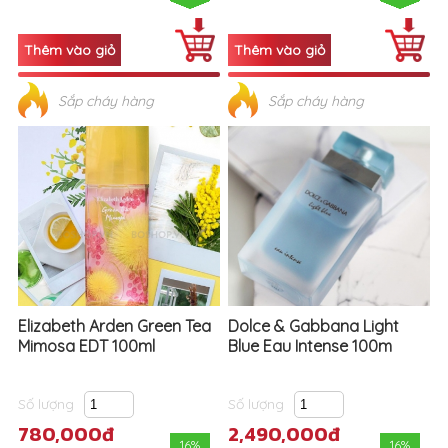
Sắp cháy hàng
Sắp cháy hàng
Elizabeth Arden Green Tea
Dolce & Gabbana Light
Mimosa EDT 100ml
Blue Eau Intense 100m
Số lượng
Số lượng
780,000đ
2,490,000đ
16%
16%