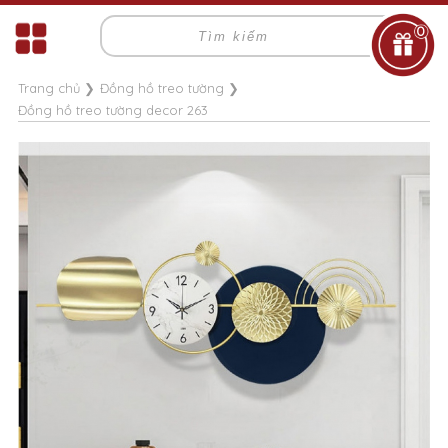
0
Trang chủ
❯
Đồng hồ treo tường
❯
Đồng hồ treo tường decor 263