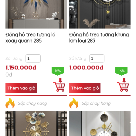
Đồng hồ treo tường lá
Đồng hồ treo tường khung
xoay quanh 285
kim loại 283
Số lượng
Số lượng
1,150,000đ
1,000,000đ
16%
16%
0đ
Sắp cháy hàng
Sắp cháy hàng