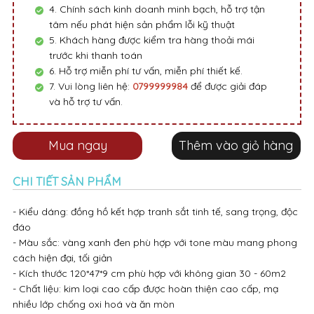
4. Chính sách kinh doanh minh bạch, hỗ trợ tận
tâm nếu phát hiện sản phẩm lỗi kỹ thuật
5. Khách hàng được kiểm tra hàng thoải mái
trước khi thanh toán
6. Hỗ trợ miễn phí tư vấn, miễn phí thiết kế.
7. Vui lòng liên hệ:
0799999984
để được giải đáp
và hỗ trợ tư vấn.
Mua ngay
Thêm vào giỏ hàng
CHI TIẾT SẢN PHẨM
- Kiểu dáng: đồng hồ kết hợp tranh sắt tinh tế, sang trọng, độc
đáo
- Màu sắc: vàng xanh đen phù hợp với tone màu mang phong
cách hiện đại, tối giản
- Kích thước 120*47*9 cm phù hợp với không gian 30 - 60m2
- Chất liệu: kim loại cao cấp được hoàn thiện cao cấp, mạ
nhiều lớp chống oxi hoá và ăn mòn