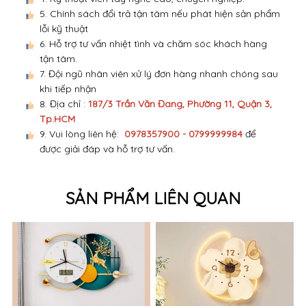
4. Kỹ thuật viên tay nghề cao, chuyên nghiệp.
5. Chính sách đổi trả tận tâm nếu phát hiện sản phẩm
lỗi kỹ thuật
6. Hỗ trợ tư vấn nhiệt tình và chăm sóc khách hàng
tận tâm.
7. Đội ngũ nhân viên xử lý đơn hàng nhanh chóng sau
khi tiếp nhận
8. Địa chỉ :
187/3 Trần Văn Đang, Phường 11, Quận 3,
Tp.HCM
9. Vui lòng liên hệ:
0978357900 - 0799999984
để
được giải đáp và hỗ trợ tư vấn.
SẢN PHẨM LIÊN QUAN