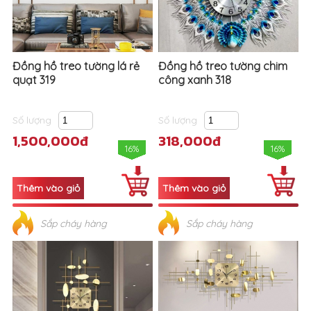
Đồng hồ treo tường lá rẻ
Đồng hồ treo tường chim
quạt 319
công xanh 318
Số lượng
Số lượng
1,500,000đ
318,000đ
16%
16%
Sắp cháy hàng
Sắp cháy hàng