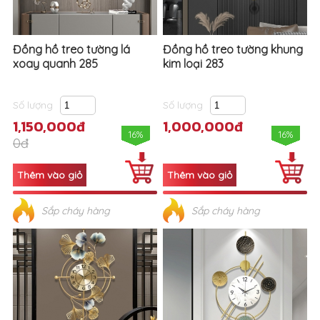
Đồng hồ treo tường lá
Đồng hồ treo tường khung
xoay quanh 285
kim loại 283
Số lượng
Số lượng
1,150,000đ
1,000,000đ
16%
16%
0đ
Sắp cháy hàng
Sắp cháy hàng