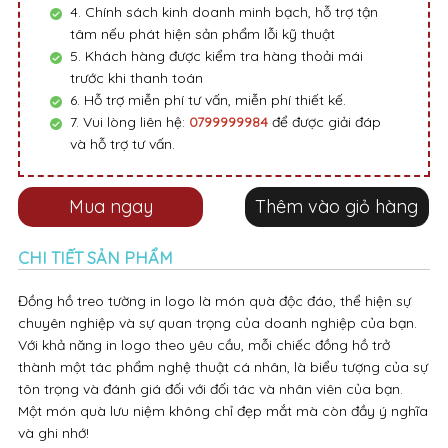
4. Chính sách kinh doanh minh bạch, hỗ trợ tận
tâm nếu phát hiện sản phẩm lỗi kỹ thuật
5. Khách hàng được kiểm tra hàng thoải mái
trước khi thanh toán
6. Hỗ trợ miễn phí tư vấn, miễn phí thiết kế.
7. Vui lòng liên hệ:
0799999984
để được giải đáp
và hỗ trợ tư vấn.
Mua ngay
Thêm vào giỏ hàng
CHI TIẾT SẢN PHẨM
Đồng hồ treo tường in logo là món quà độc đáo, thể hiện sự
chuyên nghiệp và sự quan trọng của doanh nghiệp của bạn.
Với khả năng in logo theo yêu cầu, mỗi chiếc đồng hồ trở
thành một tác phẩm nghệ thuật cá nhân, là biểu tượng của sự
tôn trọng và đánh giá đối với đối tác và nhân viên của bạn.
Một món quà lưu niệm không chỉ đẹp mắt mà còn đầy ý nghĩa
và ghi nhớ!