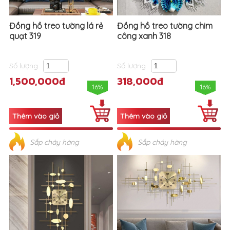
Đồng hồ treo tường lá rẻ
Đồng hồ treo tường chim
quạt 319
công xanh 318
Số lượng
Số lượng
1,500,000đ
318,000đ
16%
16%
Sắp cháy hàng
Sắp cháy hàng