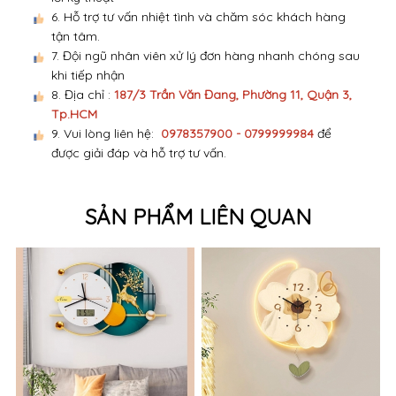
lỗi kỹ thuật
6. Hỗ trợ tư vấn nhiệt tình và chăm sóc khách hàng
tận tâm.
7. Đội ngũ nhân viên xử lý đơn hàng nhanh chóng sau
khi tiếp nhận
8. Địa chỉ :
187/3 Trần Văn Đang, Phường 11, Quận 3,
Tp.HCM
9. Vui lòng liên hệ:
0978357900 - 0799999984
để
được giải đáp và hỗ trợ tư vấn.
SẢN PHẨM LIÊN QUAN