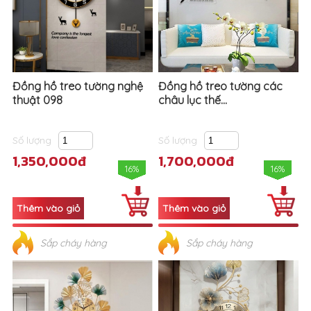
Đồng hồ treo tường nghệ
Đồng hồ treo tường các
thuật 098
châu lục thế...
Số lượng
Số lượng
1,350,000đ
1,700,000đ
16%
16%
Sắp cháy hàng
Sắp cháy hàng