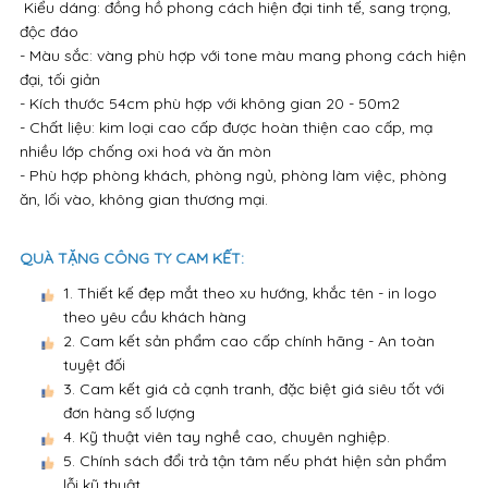
Kiểu dáng: đồng hồ phong cách hiện đại tinh tế, sang trọng,
độc đáo
- Màu sắc: vàng phù hợp với tone màu mang phong cách hiện
đại, tối giản
- Kích thước 54cm phù hợp với không gian 20 - 50m2
- Chất liệu: kim loại cao cấp được hoàn thiện cao cấp, mạ
nhiều lớp chống oxi hoá và ăn mòn
- Phù hợp phòng khách, phòng ngủ, phòng làm việc, phòng
ăn, lối vào, không gian thương mại.
QUÀ TẶNG CÔNG TY CAM KẾT:
1. Thiết kế đẹp mắt theo xu hướng, khắc tên - in logo
theo yêu cầu khách hàng
2. Cam kết sản phẩm cao cấp chính hãng - An toàn
tuyệt đối
3. Cam kết giá cả cạnh tranh, đặc biệt giá siêu tốt với
đơn hàng số lượng
4. Kỹ thuật viên tay nghề cao, chuyên nghiệp.
5. Chính sách đổi trả tận tâm nếu phát hiện sản phẩm