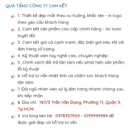
QUÀ TẶNG CÔNG TY CAM KẾT:
1. Thiết kế đẹp mắt theo xu hướng, khắc tên - in logo
theo yêu cầu khách hàng
2. Cam kết sản phẩm cao cấp chính hãng - An toàn
tuyệt đối
3. Cam kết giá cả cạnh tranh, đặc biệt giá siêu tốt với
đơn hàng số lượng
4. Kỹ thuật viên tay nghề cao, chuyên nghiệp.
5. Chính sách đổi trả tận tâm nếu phát hiện sản phẩm
lỗi kỹ thuật
6. Hỗ trợ tư vấn nhiệt tình và chăm sóc khách hàng
tận tâm.
7. Đội ngũ nhân viên xử lý đơn hàng nhanh chóng sau
khi tiếp nhận
8. Địa chỉ :
187/3 Trần Văn Đang, Phường 11, Quận 3,
Tp.HCM
9. Vui lòng liên hệ:
0978357900 - 0799999984
để
được giải đáp và hỗ trợ tư vấn.