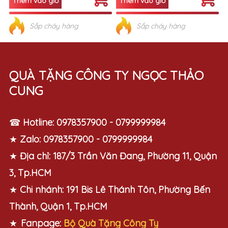
Sắp cháy hàng
Sắp cháy hàng
QUÀ TẶNG CÔNG TY NGỌC THẢO
CUNG
☎
Hotline:
0978357900 - 0799999984
★
Zalo:
0978357900 - 0799999984
★
Địa chỉ:
187/3 Trần Văn Đang, Phường 11, Quận
3, Tp.HCM
★
Chi nhánh:
191 Bis Lê Thánh Tôn, Phường Bến
Thành, Quận 1, Tp.HCM
★
Fanpage:
Bộ Quà Tặng Công Ty