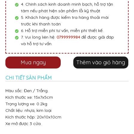
4. Chính sách kinh doanh minh bạch, hỗ trợ tận
tâm nếu phát hiện sản phẩm lỗi kỹ thuật
5. Khách hàng được kiểm tra hàng thoải mái
trước khi thanh toán
6. Hỗ trợ miễn phí tư vấn, miễn phí thiết kế.
7. Vui lòng liên hệ:
0799999984
để được giải đáp
và hỗ trợ tư vấn.
Mua ngay
Thêm vào giỏ hàng
CHI TIẾT SẢN PHẨM
Màu sắc: Đen / Trắng.
Kích thước xe: 15x7x5cm
Trọng lượng xe: 0.2kg
Chất liệu: nhựa, kim loại
Kích thước hộp: 20x10x10cm
Xe mở được 3 cửa.