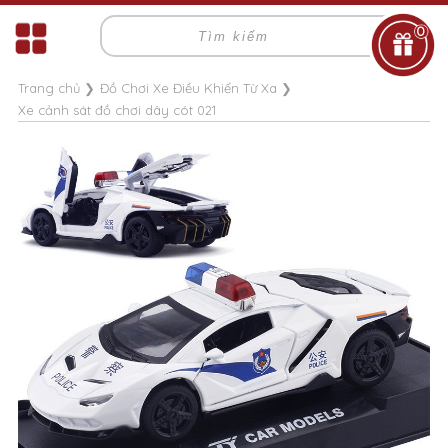
0
Trang chủ
❯
Đồ Chơi Xe Điều Khiển Từ Xa
❯
Xe cảnh sát đồ chơi dây cót 021