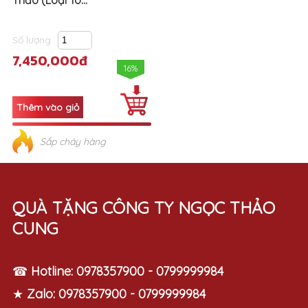
Thảo (Loại To...
Số lượng
7,450,000đ
16%
Sắp cháy hàng
QUÀ TẶNG CÔNG TY NGỌC THẢO
CUNG
☎
Hotline:
0978357900 - 0799999984
★
Zalo:
0978357900 - 0799999984