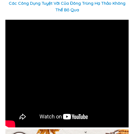
Các Công Dụng Tuyệt Vời Của Đông Trùng Hạ Thảo Không
Thể Bỏ Qua