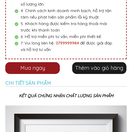
số lượng lớn.
4. Chính sách kinh doanh minh bạch, hỗ trợ tận
tâm nếu phát hiện sản phẩm lỗi kỹ thuật
5. Khách hàng được kiểm tra hàng thoải mái
trước khi thanh toán
6. Hỗ trợ miễn phí tư vấn, miễn phí thiết kế.
7. Vui lòng liên hệ:
0799999984
để được giải đáp
và hỗ trợ tư vấn.
Mua ngay
Thêm vào giỏ hàng
CHI TIẾT SẢN PHẨM
KẾT QUẢ CHỨNG NHẬN CHẤT LƯỢNG SẢN PHẨM