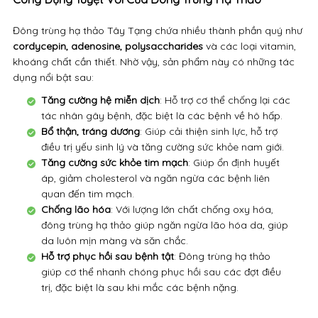
Đông trùng hạ thảo Tây Tạng chứa nhiều thành phần quý như
cordycepin, adenosine, polysaccharides
và các loại vitamin,
khoáng chất cần thiết. Nhờ vậy, sản phẩm này có những tác
dụng nổi bật sau:
Tăng cường hệ miễn dịch
: Hỗ trợ cơ thể chống lại các
tác nhân gây bệnh, đặc biệt là các bệnh về hô hấp.
Bổ thận, tráng dương
: Giúp cải thiện sinh lực, hỗ trợ
điều trị yếu sinh lý và tăng cường sức khỏe nam giới.
Tăng cường sức khỏe tim mạch
: Giúp ổn định huyết
áp, giảm cholesterol và ngăn ngừa các bệnh liên
quan đến tim mạch.
Chống lão hóa
: Với lượng lớn chất chống oxy hóa,
đông trùng hạ thảo giúp ngăn ngừa lão hóa da, giúp
da luôn mịn màng và săn chắc.
Hỗ trợ phục hồi sau bệnh tật
: Đông trùng hạ thảo
giúp cơ thể nhanh chóng phục hồi sau các đợt điều
trị, đặc biệt là sau khi mắc các bệnh nặng.