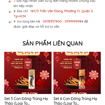
7. Đội ngũ nhân viên xử lý đơn hàng nhanh chóng sau
khi tiếp nhận
8. Địa chỉ :
187/3 Trần Văn Đang, Phường 11, Quận 3,
Tp.HCM
9. Vui lòng liên hệ:
0978357900 - 0799999984
để
được giải đáp và hỗ trợ tư vấn.
SẢN PHẨM LIÊN QUAN
Set 3 Con Đông Trùng Hạ
Set 6 Con Đông Trùng Hạ
Thảo (Loại To...
Thảo (Loại To...