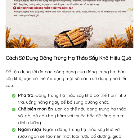
Cách Sử Dụng Đông Trùng Hạ Thảo Sấy Khô Hiệu Quả
Để tận dụng tối đa các công dụng của đông trùng hạ thảo
sấy khô, bạn có thể áp dụng một số cách sử dụng phổ biến
sau:
Pha trà
: Đông trùng hạ thảo sấy khô có thể hãm như
trà, uống hằng ngày để bổ sung dưỡng chất.
Chế biến món ăn
: Bạn có thể nấu đông trùng hạ thảo
với gà, bồ câu hay hầm với thuốc bắc để tăng giá trị
dinh dưỡng.
Ngâm rượu
: Ngâm đông trùng hạ thảo sấy khô với
rượu ngon sẽ tạo nên một loại rượu bổ dưỡng, giúp