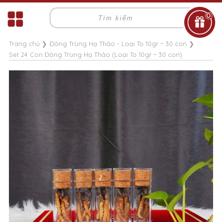
0
Trang chủ
❯
Đông Trùng Hạ Thảo - Loại To 10gr ~ 30 con
❯
Set 24 Con Đông Trùng Hạ Thảo (Loại To 10gr ~ 30 con)