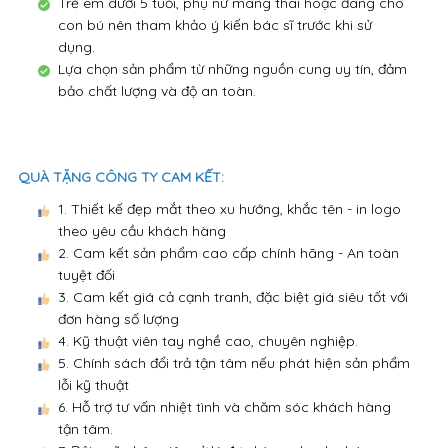
Trẻ em dưới 5 tuổi, phụ nữ mang thai hoặc đang cho
con bú nên tham khảo ý kiến bác sĩ trước khi sử
dụng.
Lựa chọn sản phẩm từ những nguồn cung uy tín, đảm
bảo chất lượng và độ an toàn.
QUÀ TẶNG CÔNG TY CAM KẾT:
1. Thiết kế đẹp mắt theo xu hướng, khắc tên - in logo
theo yêu cầu khách hàng
2. Cam kết sản phẩm cao cấp chính hãng - An toàn
tuyệt đối
3. Cam kết giá cả cạnh tranh, đặc biệt giá siêu tốt với
đơn hàng số lượng
4. Kỹ thuật viên tay nghề cao, chuyên nghiệp.
5. Chính sách đổi trả tận tâm nếu phát hiện sản phẩm
lỗi kỹ thuật
6. Hỗ trợ tư vấn nhiệt tình và chăm sóc khách hàng
tận tâm.