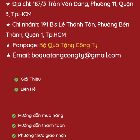
★
Địa chỉ:
187/3 Trần Văn Đang, Phường 11, Quận
3, Tp.HCM
★
Chi nhánh:
191 Bis Lê Thánh Tôn, Phường Bến
Thành, Quận 1, Tp.HCM
★
Fanpage:
Bộ Quà Tặng Công Ty
★
Email:
boquatangcongty@gmail.com
Giới Thiệu
Liên Hệ
Hướng dẫn mua hàng
Hướng dẫn thanh toán
Phương thức giao nhận