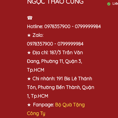
NGỌC THẢO CUNG
Liê
☎
Hotline:
0978357900 - 0799999984
★
Zalo:
0978357900 - 0799999984
★
Địa chỉ:
187/3 Trần Văn
Đang, Phường 11, Quận 3,
Tp.HCM
★
Chi nhánh:
191 Bis Lê Thánh
Tôn, Phường Bến Thành, Quận
1, Tp.HCM
★
Fanpage:
Bộ Quà Tặng
Công Ty