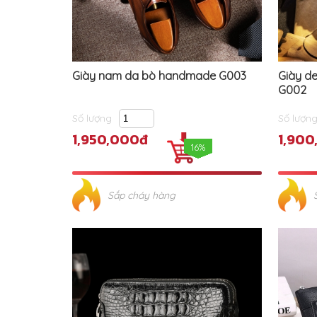
Giày nam da bò handmade G003
Giày d
G002
Số lượng
Số lượn
1,950,000đ
1,900
16%
Sắp cháy hàng