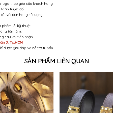
 in logo theo yêu cầu khách hàng
toàn tuyệt đối
 tốt với đơn hàng số lượng
n phẩm lỗi kỹ thuật
hàng tận tâm.
óng sau khi tiếp nhận
uận 3, Tp.HCM
để được giải đáp và hỗ trợ tư vấn.
SẢN PHẨM LIÊN QUAN