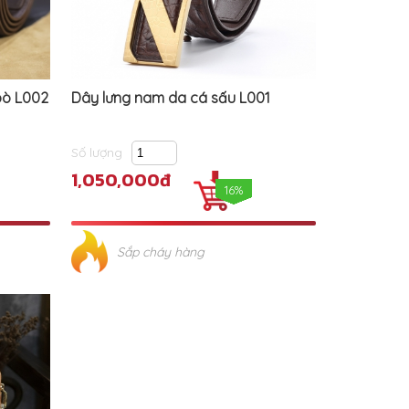
bò L002
Dây lưng nam da cá sấu L001
Số lượng
1,050,000đ
16%
Sắp cháy hàng