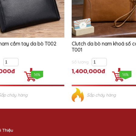
 nam cầm tay da bò T002
Clutch da bò nam khoá số c
T001
g
Số lượng
,000đ
1,400,000đ
16%
16%
Sắp cháy hàng
Sắp cháy hàng
i Thiệu