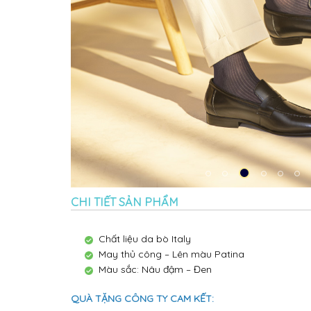
CHI TIẾT SẢN PHẨM
Chất liệu da bò Italy
May thủ công – Lên màu Patina
Màu sắc: Nâu đậm – Đen
QUÀ TẶNG CÔNG TY CAM KẾT: