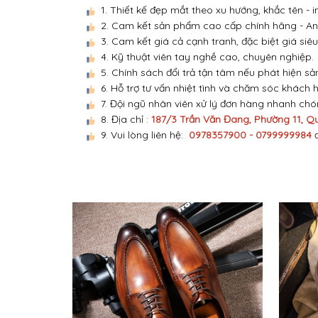
1. Thiết kế đẹp mắt theo xu hướng, khắc tên -
2. Cam kết sản phẩm cao cấp chính hãng - An 
3. Cam kết giá cả cạnh tranh, đặc biệt giá siêu
4. Kỹ thuật viên tay nghề cao, chuyên nghiệp.
5. Chính sách đổi trả tận tâm nếu phát hiện sả
6. Hỗ trợ tư vấn nhiệt tình và chăm sóc khách 
7. Đội ngũ nhân viên xử lý đơn hàng nhanh ch
8. Địa chỉ :
187/3 Trần Văn Đang, Phường 11, Q
9. Vui lòng liên hệ:
0978357900 - 0799999984