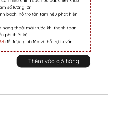
 có nhiều chính sách ưu đãi, chiết khấu
m số lượng lớn.
nh bạch, hỗ trợ tận tâm nếu phát hiện
 hàng thoải mái trước khi thanh toán
n phí thiết kế.
984
để được giải đáp và hỗ trợ tư vấn.
Thêm vào giỏ hàng