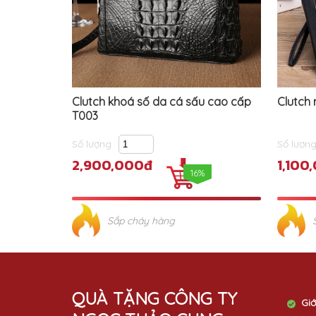
Clutch khoá số da cá sấu cao cấp
Clutch
T003
Số lượng
Số lượn
2,900,000đ
1,100
16%
Sắp cháy hàng
QUÀ TẶNG CÔNG TY
Giớ