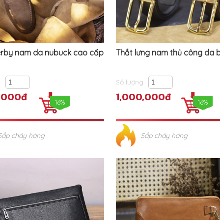
erby nam da nubuck cao cấp
Thắt lưng nam thủ công da 
g
Số lượng
,000đ
1,000,000đ
16%
16%
Sắp cháy hàng
Sắp cháy hàng