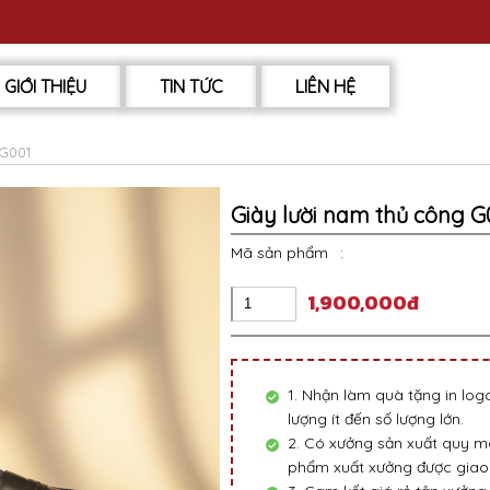
GIỚI THIỆU
TIN TỨC
LIÊN HỆ
 G001
Giày lười nam thủ công G
Mã sản phẩm
:
1,900,000đ
1. Nhận làm quà tặng in lo
lượng ít đến số lượng lớn.
2. Có xưởng sản xuất quy mô
phẩm xuất xưởng được giao 