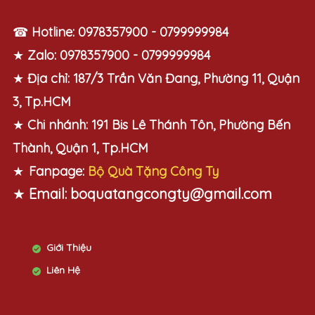
☎
Hotline:
0978357900 - 0799999984
★
Zalo:
0978357900 - 0799999984
★
Địa chỉ:
187/3 Trần Văn Đang, Phường 11, Quận
3, Tp.HCM
★
Chi nhánh:
191 Bis Lê Thánh Tôn, Phường Bến
Thành, Quận 1, Tp.HCM
★
Fanpage:
Bộ Quà Tặng Công Ty
★
Email:
boquatangcongty@gmail.com
Giới Thiệu
Liên Hệ