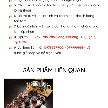
5. Chính sách đổi trả tận tâm nếu phát hiện sản phẩm
lỗi kỹ thuật
6. Hỗ trợ tư vấn nhiệt tình và chăm sóc khách hàng
tận tâm.
7. Đội ngũ nhân viên xử lý đơn hàng nhanh chóng sau
khi tiếp nhận
8. Địa chỉ :
187/3 Trần Văn Đang, Phường 11, Quận 3,
Tp.HCM
9. Vui lòng liên hệ:
0978357900 - 0799999984
để
được giải đáp và hỗ trợ tư vấn.
SẢN PHẨM LIÊN QUAN