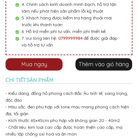
4. Chính sách kinh doanh minh bạch, hỗ trợ tận
tâm nếu phát hiện sản phẩm lỗi kỹ thuật
5. Khách hàng được kiểm tra hàng thoải mái
trước khi thanh toán
6. Hỗ trợ miễn phí tư vấn, miễn phí thiết kế.
7. Vui lòng liên hệ:
0799999984
để được giải đáp
và hỗ trợ tư vấn.
Mua ngay
Thêm vào giỏ hàng
CHI TIẾT SẢN PHẨM
- Kiểu dáng: đồng hồ phong cách Bắc Âu tinh tế, sang trọng,
độc đáo
- Màu sắc: đen phù hợp với tone màu mang phong cách hiện
đại, tối giản
- Kích thước 65x45cm phù hợp với không gian 20 - 40m2
- Chất liệu: kim loại cao cấp được hoàn thiện cao cấp, mạ
nhiều lớp chống oxi hoá và ăn mòn