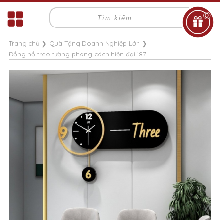
0
Trang chủ
❯
Quà Tặng Doanh Nghiệp Lớn
❯
Đồng hồ treo tường phong cách hiện đại 187