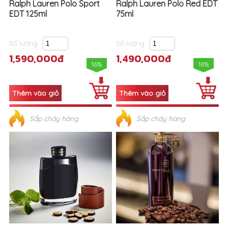
Ralph Lauren Polo Sport
Ralph Lauren Polo Red EDT
EDT 125ml
75ml
Số lượng
Số lượng
1,590,000đ
1,490,000đ
16%
16%
Sắp cháy hàng
Sắp cháy hàng