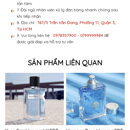
tận tâm.
7. Đội ngũ nhân viên xử lý đơn hàng nhanh chóng sau
khi tiếp nhận
8. Địa chỉ :
187/3 Trần Văn Đang, Phường 11, Quận 3,
Tp.HCM
9. Vui lòng liên hệ:
0978357900 - 0799999984
để
được giải đáp và hỗ trợ tư vấn.
SẢN PHẨM LIÊN QUAN