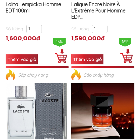
Lolita Lempicka Homme
Lalique Encre Noire À
EDT 100ml
L'Extrême Pour Homme
EDP...
Số lượng
Số lượng
1,600,000đ
1,590,000đ
16%
16%
Sắp cháy hàng
Sắp cháy hàng