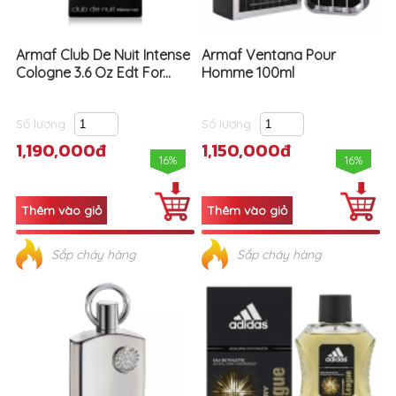
Armaf Club De Nuit Intense
Armaf Ventana Pour
Cologne 3.6 Oz Edt For...
Homme 100ml
Số lượng
Số lượng
1,190,000đ
1,150,000đ
16%
16%
Sắp cháy hàng
Sắp cháy hàng