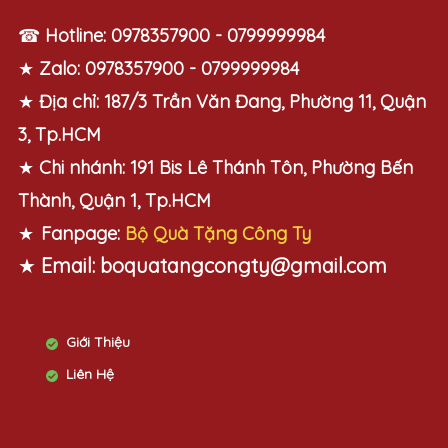
☎
Hotline:
0978357900 - 0799999984
★
Zalo:
0978357900 - 0799999984
★
Địa chỉ:
187/3 Trần Văn Đang, Phường 11, Quận
3, Tp.HCM
★
Chi nhánh:
191 Bis Lê Thánh Tôn, Phường Bến
Thành, Quận 1, Tp.HCM
★
Fanpage:
Bộ Quà Tặng Công Ty
★
Email:
boquatangcongty@gmail.com
Giới Thiệu
Liên Hệ