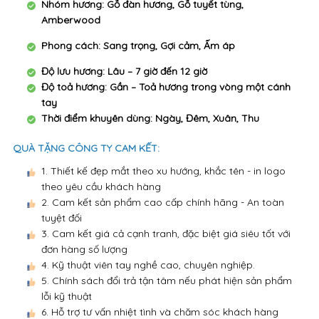
Nhóm hương: Gỗ đàn hương, Gỗ tuyết tùng,
Amberwood
Phong cách: Sang trọng, Gợi cảm, Ấm áp
Độ lưu hương: Lâu – 7 giờ đến 12 giờ
Độ toả hương: Gần – Toả hương trong vòng một cánh
tay
Thời điểm khuyên dùng: Ngày, Đêm, Xuân, Thu
QUÀ TẶNG CÔNG TY CAM KẾT:
1. Thiết kế đẹp mắt theo xu hướng, khắc tên - in logo
theo yêu cầu khách hàng
2. Cam kết sản phẩm cao cấp chính hãng - An toàn
tuyệt đối
3. Cam kết giá cả cạnh tranh, đặc biệt giá siêu tốt với
đơn hàng số lượng
4. Kỹ thuật viên tay nghề cao, chuyên nghiệp.
5. Chính sách đổi trả tận tâm nếu phát hiện sản phẩm
lỗi kỹ thuật
6. Hỗ trợ tư vấn nhiệt tình và chăm sóc khách hàng