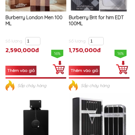
Burberry London Men 100
Burberry Brit for him EDT
ML
100ML
Số lượng
Số lượng
2,590,000đ
1,750,000đ
16%
16%
Sắp cháy hàng
Sắp cháy hàng