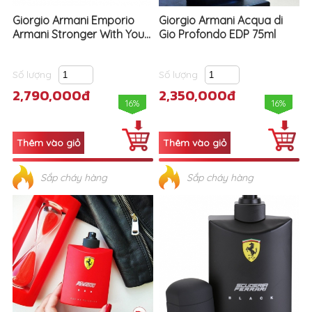
Giorgio Armani Emporio
Giorgio Armani Acqua di
Armani Stronger With You...
Gio Profondo EDP 75ml
Số lượng
Số lượng
2,790,000đ
2,350,000đ
16%
16%
Sắp cháy hàng
Sắp cháy hàng