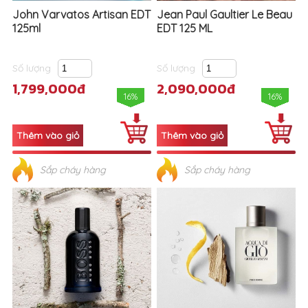
John Varvatos Artisan EDT
Jean Paul Gaultier Le Beau
125ml
EDT 125 ML
Số lượng
Số lượng
1,799,000đ
2,090,000đ
16%
16%
Sắp cháy hàng
Sắp cháy hàng