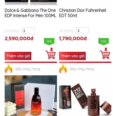
Dolce & Gabbana The One
Christian Dior Fahrenheit
EDP Intense For Men 100ML
EDT 50ml
Số lượng
Số lượng
2,590,000đ
1,790,000đ
16%
16%
Sắp cháy hàng
Sắp cháy hàng