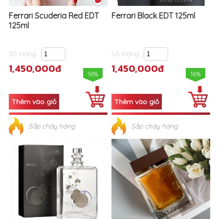
Ferrari Scuderia Red EDT
Ferrari Black EDT 125ml
125ml
Số lượng
Số lượng
1,450,000đ
1,450,000đ
16%
16%
Sắp cháy hàng
Sắp cháy hàng