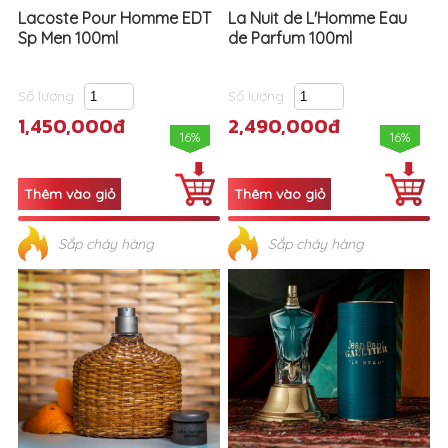
Lacoste Pour Homme EDT
La Nuit de L'Homme Eau
Sp Men 100ml
de Parfum 100ml
Số lượng
Số lượng
1,450,000đ
2,490,000đ
16%
16%
Sắp cháy hàng
Sắp cháy hàng