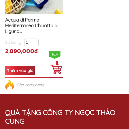
Acqua di Parma
Mediterraneo Chinotto di
Liguria...
Số lượng
2,890,000đ
16%
Sắp cháy hàng
QUÀ TẶNG CÔNG TY NGỌC THẢO
CUNG