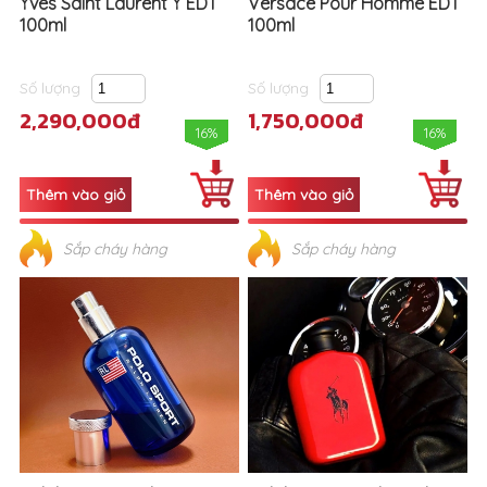
Yves Saint Laurent Y EDT
Versace Pour Homme EDT
100ml
100ml
Số lượng
Số lượng
2,290,000đ
1,750,000đ
16%
16%
Sắp cháy hàng
Sắp cháy hàng