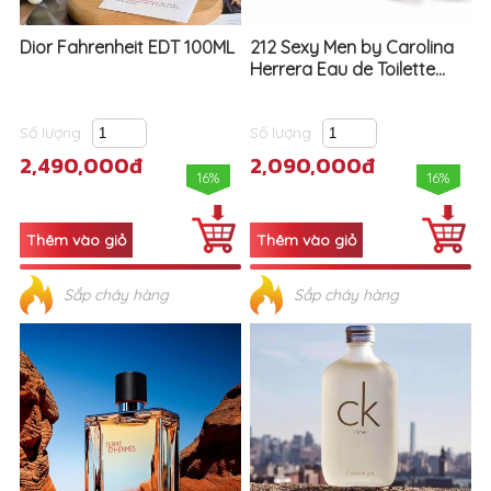
Dior Fahrenheit EDT 100ML
212 Sexy Men by Carolina
Herrera Eau de Toilette...
Số lượng
Số lượng
2,490,000đ
2,090,000đ
16%
16%
Sắp cháy hàng
Sắp cháy hàng