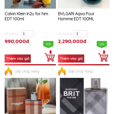
Calvin Klein In2u for him
BVLGARI Aqva Pour
EDT 100ml
Homme EDT 100ML
Số lượng
Số lượng
990,000đ
2,290,000đ
16%
16%
Sắp cháy hàng
Sắp cháy hàng