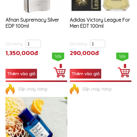
Afnan Supremacy Silver
Adidas Victory League For
EDP 100ml
Men EDT 100ml
Số lượng
Số lượng
1,350,000đ
290,000đ
16%
16%
Sắp cháy hàng
Sắp cháy hàng