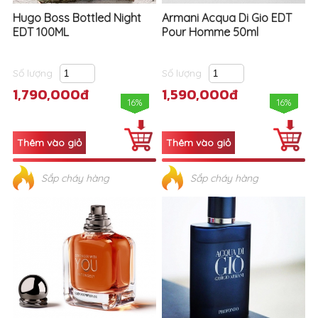
Hugo Boss Bottled Night
Armani Acqua Di Gio EDT
EDT 100ML
Pour Homme 50ml
Số lượng
Số lượng
1,790,000đ
1,590,000đ
16%
16%
Sắp cháy hàng
Sắp cháy hàng