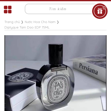
0
Trang chủ
❯
Nước Hoa Cho Nam
❯
Diptyque Tam Dao EDP 75ML