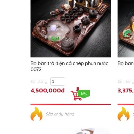
Bộ bàn trà điện cá chép phun nước
Bộ bàn 
0072
Số lượng
Số lượn
4,500,000đ
3,375
16%
Sắp cháy hàng