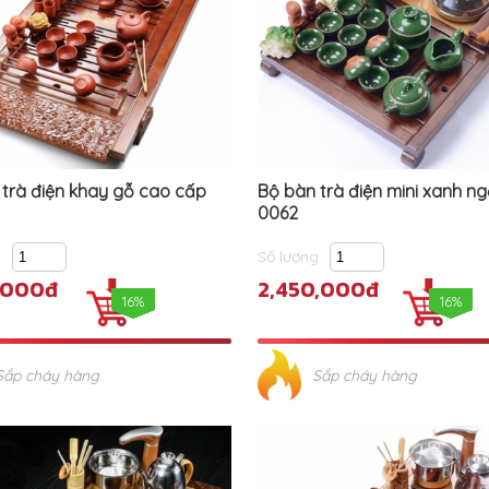
 trà điện khay gỗ cao cấp
Bộ bàn trà điện mini xanh n
0062
g
Số lượng
,000đ
2,450,000đ
16%
16%
Sắp cháy hàng
Sắp cháy hàng