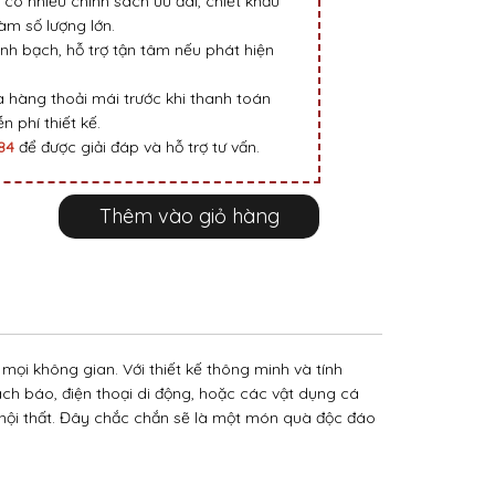
 có nhiều chính sách ưu đãi, chiết khấu
m số lượng lớn.
nh bạch, hỗ trợ tận tâm nếu phát hiện
 hàng thoải mái trước khi thanh toán
n phí thiết kế.
984
để được giải đáp và hỗ trợ tư vấn.
Thêm vào giỏ hàng
mọi không gian. Với thiết kế thông minh và tính
sách báo, điện thoại di động, hoặc các vật dụng cá
nội thất. Đây chắc chắn sẽ là một món quà độc đáo