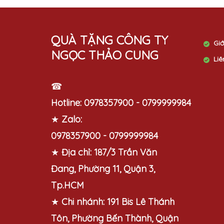
QUÀ TẶNG CÔNG TY
Giớ
NGỌC THẢO CUNG
Liê
☎
Hotline:
0978357900 - 0799999984
★
Zalo:
0978357900 - 0799999984
★
Địa chỉ:
187/3 Trần Văn
Đang, Phường 11, Quận 3,
Tp.HCM
★
Chi nhánh:
191 Bis Lê Thánh
Tôn, Phường Bến Thành, Quận