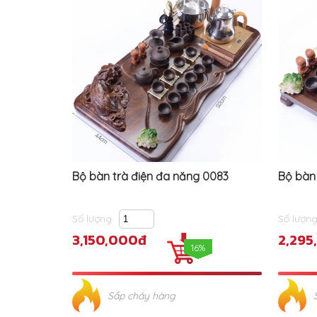
Bộ bàn trà điện đa năng 0083
Bộ bàn 
Số lượng
Số lượn
3,150,000đ
2,295
16%
Sắp cháy hàng