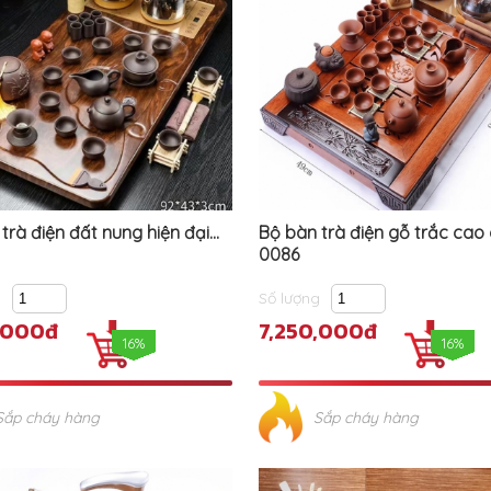
trà điện đất nung hiện đại...
Bộ bàn trà điện gỗ trắc cao
0086
g
Số lượng
,000đ
7,250,000đ
16%
16%
Sắp cháy hàng
Sắp cháy hàng