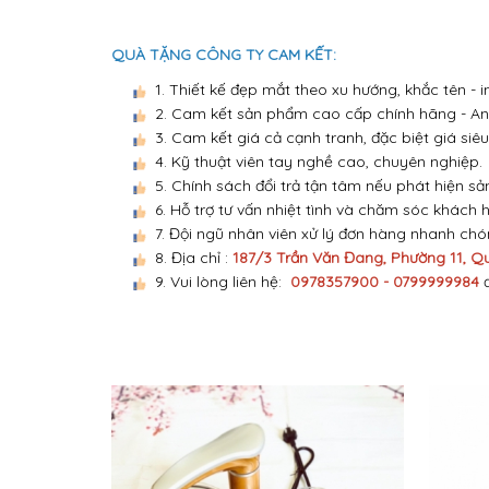
QUÀ TẶNG CÔNG TY CAM KẾT:
1. Thiết kế đẹp mắt theo xu hướng, khắc tên -
2. Cam kết sản phẩm cao cấp chính hãng - An 
3. Cam kết giá cả cạnh tranh, đặc biệt giá siêu
4. Kỹ thuật viên tay nghề cao, chuyên nghiệp.
5. Chính sách đổi trả tận tâm nếu phát hiện sả
6. Hỗ trợ tư vấn nhiệt tình và chăm sóc khách 
7. Đội ngũ nhân viên xử lý đơn hàng nhanh ch
8. Địa chỉ :
187/3 Trần Văn Đang, Phường 11, Q
9. Vui lòng liên hệ:
0978357900 - 0799999984