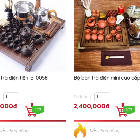
trà điện tiện lợi 0058
Bộ bàn trà điện mini cao cấ
g
Số lượng
,000đ
2,400,000đ
16%
16%
Sắp cháy hàng
Sắp cháy hàng