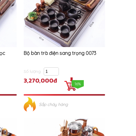
gọc
Bộ bàn trà điện sang trọng 0073
Số lượng
3,270,000đ
16%
Sắp cháy hàng