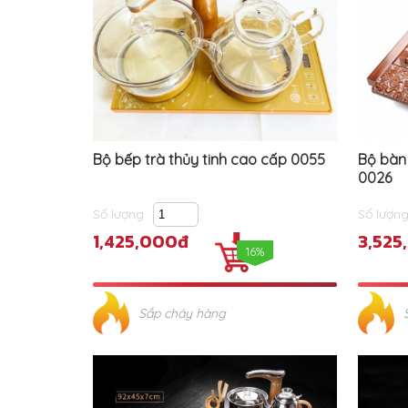
Bộ bếp trà thủy tinh cao cấp 0055
Bộ bàn
0026
Số lượng
Số lượn
1,425,000đ
3,525
16%
Sắp cháy hàng