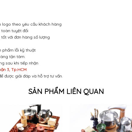
 in logo theo yêu cầu khách hàng
toàn tuyệt đối
 tốt với đơn hàng số lượng
n phẩm lỗi kỹ thuật
hàng tận tâm.
óng sau khi tiếp nhận
uận 3, Tp.HCM
để được giải đáp và hỗ trợ tư vấn.
SẢN PHẨM LIÊN QUAN