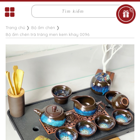
0
Trang chủ
❯
Bộ ấm chén
❯
Bộ ấm chén trà tráng men kem khay 0096