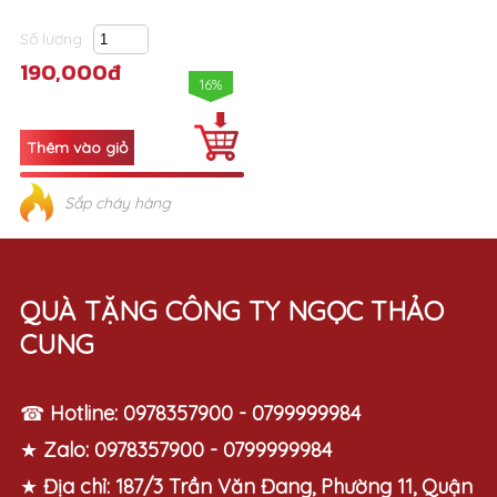
Số lượng
190,000đ
16%
Sắp cháy hàng
QUÀ TẶNG CÔNG TY NGỌC THẢO
CUNG
☎
Hotline:
0978357900 - 0799999984
★
Zalo:
0978357900 - 0799999984
★
Địa chỉ:
187/3 Trần Văn Đang, Phường 11, Quận