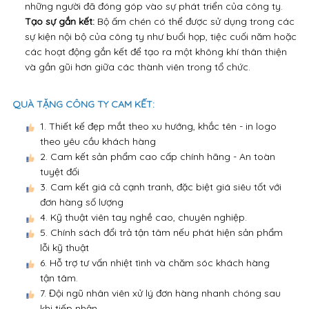
những người đã đóng góp vào sự phát triển của công ty.
Tạo sự gắn kết:
Bộ ấm chén có thể được sử dụng trong các
sự kiện nội bộ của công ty như buổi họp, tiệc cuối năm hoặc
các hoạt động gắn kết để tạo ra một không khí thân thiện
và gần gũi hơn giữa các thành viên trong tổ chức.
QUÀ TẶNG CÔNG TY CAM KẾT:
1. Thiết kế đẹp mắt theo xu hướng, khắc tên - in logo
theo yêu cầu khách hàng
2. Cam kết sản phẩm cao cấp chính hãng - An toàn
tuyệt đối
3. Cam kết giá cả cạnh tranh, đặc biệt giá siêu tốt với
đơn hàng số lượng
4. Kỹ thuật viên tay nghề cao, chuyên nghiệp.
5. Chính sách đổi trả tận tâm nếu phát hiện sản phẩm
lỗi kỹ thuật
6. Hỗ trợ tư vấn nhiệt tình và chăm sóc khách hàng
tận tâm.
7. Đội ngũ nhân viên xử lý đơn hàng nhanh chóng sau
khi tiếp nhận