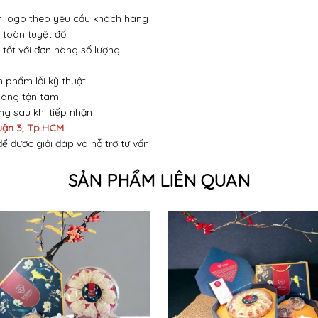
 in logo theo yêu cầu khách hàng
toàn tuyệt đối
 tốt với đơn hàng số lượng
n phẩm lỗi kỹ thuật
hàng tận tâm.
óng sau khi tiếp nhận
uận 3, Tp.HCM
để được giải đáp và hỗ trợ tư vấn.
SẢN PHẨM LIÊN QUAN