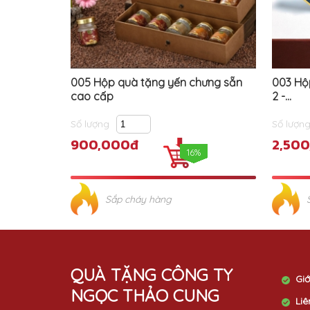
005 Hộp quà tặng yến chưng sẵn
003 Hộp
cao cấp
2 -...
Số lượng
Số lượn
900,000đ
2,50
16%
Sắp cháy hàng
QUÀ TẶNG CÔNG TY
Giớ
NGỌC THẢO CUNG
Liê