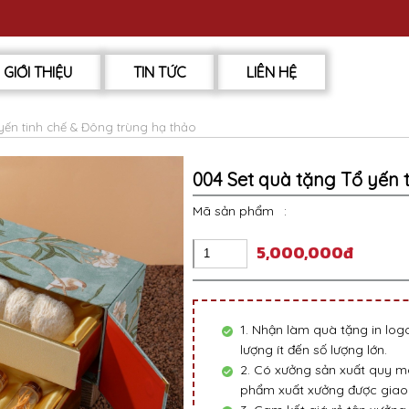
GIỚI THIỆU
TIN TỨC
LIÊN HỆ
yến tinh chế & Đông trùng hạ thảo
004 Set quà tặng Tổ yến 
Mã sản phẩm
:
5,000,000đ
1. Nhận làm quà tặng in lo
lượng ít đến số lượng lớn.
2. Có xưởng sản xuất quy mô
phẩm xuất xưởng được giao 