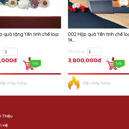
 quà tặng Yến tinh chế loại
002 Hộp quà Yến tinh chế loạ
14...
g
Số lượng
0,000đ
3,800,000đ
16%
16%
Sắp cháy hàng
Sắp cháy hàng
i Thiệu
n Hệ