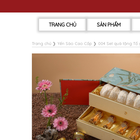
TRANG CHỦ
SẢN PHẨM
Trang chủ
❯
Yến Sào Cao Cấp
❯
004 Set quà tặng Tổ 