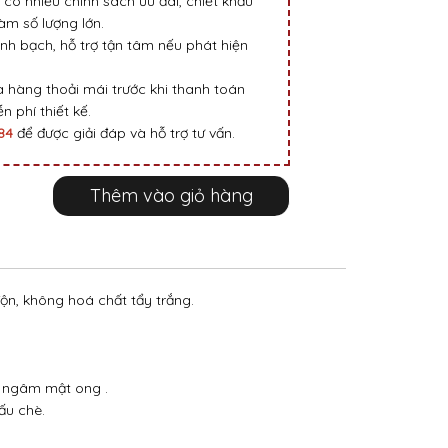
 có nhiều chính sách ưu đãi, chiết khấu
m số lượng lớn.
nh bạch, hỗ trợ tận tâm nếu phát hiện
 hàng thoải mái trước khi thanh toán
n phí thiết kế.
984
để được giải đáp và hỗ trợ tư vấn.
Thêm vào giỏ hàng
n, không hoá chất tẩy trắng.
, ngâm mật ong .
ấu chè.