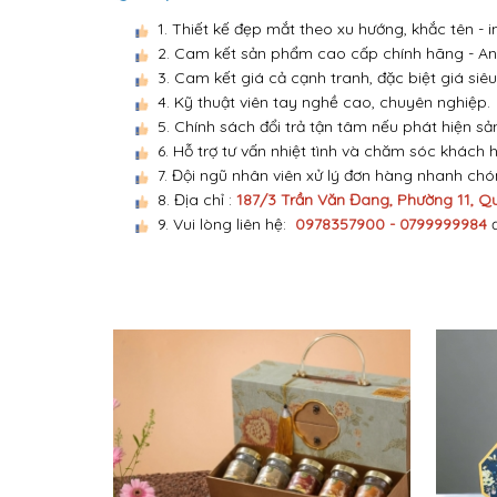
1. Thiết kế đẹp mắt theo xu hướng, khắc tên -
2. Cam kết sản phẩm cao cấp chính hãng - An 
3. Cam kết giá cả cạnh tranh, đặc biệt giá siêu
4. Kỹ thuật viên tay nghề cao, chuyên nghiệp.
5. Chính sách đổi trả tận tâm nếu phát hiện sả
6. Hỗ trợ tư vấn nhiệt tình và chăm sóc khách 
7. Đội ngũ nhân viên xử lý đơn hàng nhanh ch
8. Địa chỉ :
187/3 Trần Văn Đang, Phường 11, Q
9. Vui lòng liên hệ:
0978357900 - 0799999984