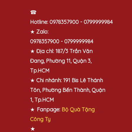
☎
Hotline:
0978357900 - 0799999984
★
Zalo:
0978357900 - 0799999984
★
Địa chỉ:
187/3 Trần Văn
Đang, Phường 11, Quận 3,
Tp.HCM
★
Chi nhánh:
191 Bis Lê Thánh
Tôn, Phường Bến Thành, Quận
1, Tp.HCM
★
Fanpage:
Bộ Quà Tặng
Công Ty
★