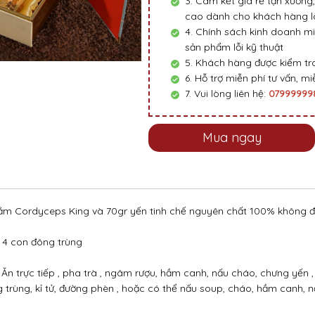
3. Cam kết giá rẻ tận xưởng,
cao dành cho khách hàng là
4. Chính sách kinh doanh mi
sản phẩm lỗi kỹ thuật
5. Khách hàng được kiểm tra
6. Hỗ trợ miễn phí tư vấn, miễ
7. Vui lòng liên hệ:
0799999
Mua ngay
tằm Cordyceps King và 70gr yến tinh chế nguyên chất 100% không độ
a 4 con đông trùng
n trực tiếp , pha trà , ngâm rượu, hầm canh, nấu cháo, chưng yến 
trùng, kỉ tử, đường phèn , hoặc có thể nấu soup, cháo, hầm canh, n