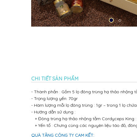
CHI TIẾT SẢN PHẨM
- Thành phần : Gồm 5 lọ đông trùng hạ thảo nhộng 
- Trọng lượng yến: 70gr
- Hàm lượng mỗi lọ đông trùng : 1gr – trong 1 lọ chứ
- Hướng dẫn sử dụng :
+ Đông trùng hạ thảo nhộng tằm Cordyceps King : Ă
+ Yến tổ : Chưng cùng các nguyên liệu táo đỏ, đông 
QUÀ TẶNG CÔNG TY CAM KẾT: